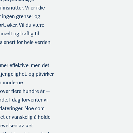
ilmsnutter. Vi er ikke
r ingen grenser og
, øker. Vil du være
mælt og høflig til
sjenert for hele verden.
 mer effektive, men det
gjengelighet, og påvirker
en moderne
 over flere hundre år —
de. I dag forventer vi
pdateringer. Noe som
 det er vanskelig å holde
plevelsen av «et