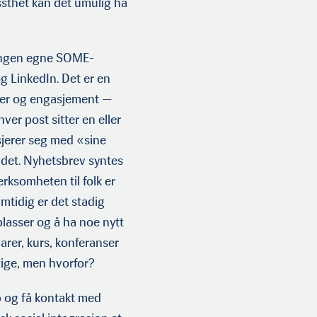
issthet kan det umulig ha
ingen egne SOME-
g LinkedIn. Det er en
ger og engasjement —
ver post sitter en eller
sjerer seg med «sine
 det. Nyhetsbrev syntes
rksomheten til folk er
amtidig er det stadig
plasser og å ha noe nytt
narer, kurs, konferanser
ktige, men hvorfor?
pp og få kontakt med