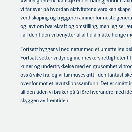
«virkeligheten». Kanskje er det bare gjennom fakti
vi får svar på hvordan aktivitetene våre kan skap
verdiskaping og tryggere rammer for neste genera
og lavt om bærekraft og omstilling, men jeg ser ær
i all den tiden vi benytter til alltid å måtte henge 
Fortsatt bygger vi ned natur med et umettelige be
Fortsatt setter vi dyr og menneskers rettigheter til 
kriger og undertrykkelse med en grusomhet vi tro
oss å vike fra, og vi tar museskritt i den fantastiske
ovenfor mot et lavutslippssamfunn. Det er smått ir
all den tiden vi bruker på å fôre hverandre med idé
skyggen av fremtiden!