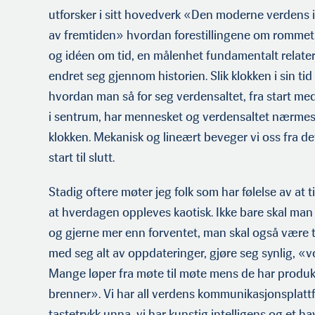
utforsker i sitt hovedverk «Den moderne verdens i
av fremtiden» hvordan forestillingene om rommet,
og idéen om tid, en målenhet fundamentalt relatert
endret seg gjennom historien. Slik klokken i sin tid
hvordan man så for seg verdensaltet, fra start m
i sentrum, har mennesket og verdensaltet nærmest 
klokken. Mekanisk og lineært beveger vi oss fra det
start til slutt.
Stadig oftere møter jeg folk som har følelse av at ti
at hverdagen oppleves kaotisk. Ikke bare skal man
og gjerne mer enn forventet, man skal også være til
med seg alt av oppdateringer, gjøre seg synlig, «v
Mange løper fra møte til møte mens de har prod
brenner». Vi har all verdens kommunikasjonsplattf
tastetrykk unna, vi har kunstig intelligens og et h