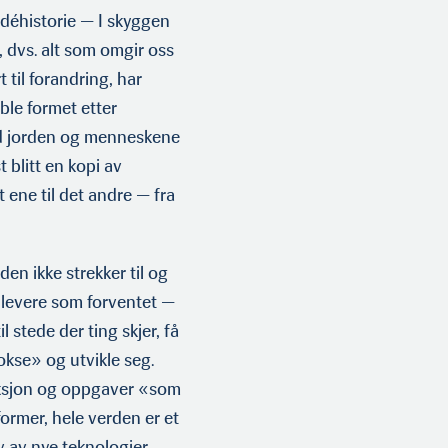
déhistorie — I skyggen
 dvs. alt som omgir oss
 til forandring, har
 ble formet etter
ed jorden og menneskene
blitt en kopi av
 ene til det andre — fra
den ikke strekker til og
 levere som forventet —
 stede der ting skjer, få
okse» og utvikle seg.
uksjon og oppgaver «som
ormer, hele verden er et
av av nye teknologier