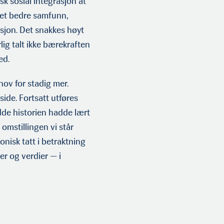
sk sosial integrasjon at
e et bedre samfunn,
sjon. Det snakkes høyt
lig talt ikke bærekraften
med.
hov for stadig mer.
side. Fortsatt utføres
dde historien hadde lært
 omstillingen vi står
onisk tatt i betraktning
er og verdier — i