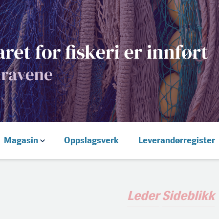
Magasin
Oppslagsverk
Leverandørregister
Leder
Sideblikk