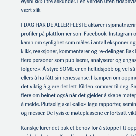
øyeblikk» i tre sekunder. I en verden uten tidsbev
vært slik.
I DAG HAR DE ALLER FLESTE aktører i sjømatnær
profiler på plattformer som Facebook, Instagram o
kamp om synlighet som måles i antall eksponerin
klikk, reaksjoner, kommentarer og re-delinger. Bak h
flere personer som publiserer, analyserer og enga
følgere». Å styre SOME er en heltidsjobb og vel så
ellers å ha fått sin renessanse. I kampen om oppme
det viktig å gjøre det lett. Kilden kommer til deg. S
flere om beinet også når det gjelder å skape møte
å melde. Plutselig skal «alle» lage rapporter, semi
og messer. De fysiske møteplassene er fortsatt vi
Kanskje lurer det bak et behov for å stoppe litt o