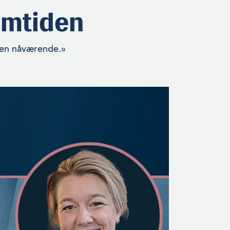
emtiden
den nåværende.»