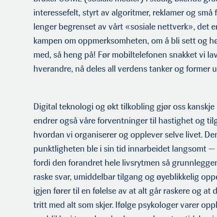
interessefelt, styrt av algoritmer, reklamer og små f
lenger begrenset av vårt «sosiale nettverk», det e
kampen om oppmerksomheten, om å bli sett og hørt
med, så heng på! Før mobiltelefonen snakket vi lav
hverandre, nå deles all verdens tanker og former u
Digital teknologi og økt tilkobling gjør oss kanskje
endrer også våre forventninger til hastighet og til
hvordan vi organiserer og opplever selve livet. D
punktligheten ble i sin tid innarbeidet langsomt —
fordi den forandret hele livsrytmen så grunnleggen
raske svar, umiddelbar tilgang og øyeblikkelig op
igjen fører til en følelse av at alt går raskere og at
tritt med alt som skjer. Ifølge psykologer varer op