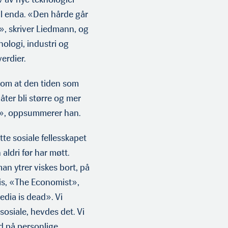
til enda. «Den hårde går
», skriver Liedmann, og
ologi, industri og
verdier.
t om at den tiden som
ter bli større og mer
om», oppsummerer han.
te sosiale fellesskapet
ldri før har møtt.
n ytrer viskes bort, på
is, «The Economist»,
dia is dead». Vi
sosiale, hevdes det. Vi
d på personlige