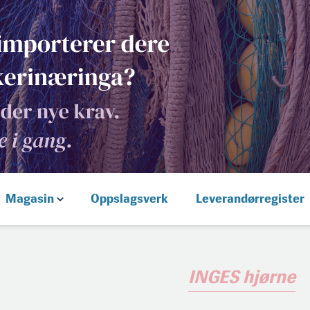
Magasin
Oppslagsverk
Leverandørregister
INGES hjørne