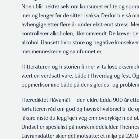
Noen blir hektet selv om konsumet er lite og spora
mer og lenger før de sitter i saksa. Derfor ble så 
avhengige etter flere år under ekstremt stress. M
kontrollerer alkoholen, ikke omvendt. De krever derf
alkohol. Uansett hvor store og negative konsekve
medmenneskene og samfunnet er.
I litteraturen og historien finner vi talløse eksemp
vært en verdsatt vare, både til hverdag og fest. 
oppmerksomme både på dens gledes- og problems
I lærediktet Håvamål — den eldre Edda 900 år etter
forfatteren råd om god og høvisk livsførsel til d
låkare niste du legg’kje i veg enn ovdrykkje med øl
Undset er spesialist på norsk middelalder. I henne
Lavransdatter skjer det motsatte; et miljø på 1200-ta