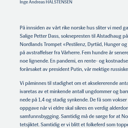
Inge Andreas HALSTENSEN
På innsiden av vårt rike norske hus sliter vi med g
Salige Petter Dass, soknepresten til Alstadhaug på
Nordlands Trompet «Pestilenz, Dyrtiid, Hunger 
på avstraffelser fra Vårherre. Fem hundre år senere
noe lignende. En pandemi, en rente- og kostnadsek
forårsaket av president Putin, vår mektige russisk
Vi påminnes til stadighet om et akselererende anta
ivaretas av et minkende antall ungdommer og barn
nede på 1,4 og stadig synkende. De få som vokser t
oppgave når vi eldre skal sikres en verdig alderd
samfunnsbygging. Samtidig må de sørge for at No
tetsjiktet. Samtidig er vi blitt et folkeferd som topp