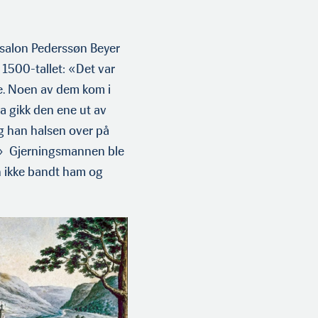
salon Pederssøn Beyer
v 1500-tallet: «Det var
ne. Noen av dem kom i
a gikk den ene ut av
g han halsen over på
st.» Gjerningsmannen ble
n ikke bandt ham og