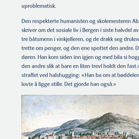
uproblematisk.
Den respekterte humanisten og skolemesteren Ab
skriver om det sosiale liv i Bergen i siste halvdel a
tre båtsmenn i vinkjelleren, og de drakk seg druk
trette om penger, og den ene spottet den andre. D
døren. Han kom siden inn igjen og med bila si hog
den andre slik at bare en liten trevl holdt den fa
straffet ved halshugging: «Han ba om at bøddele
lovte å ligge stille. Det gjorde han også.»