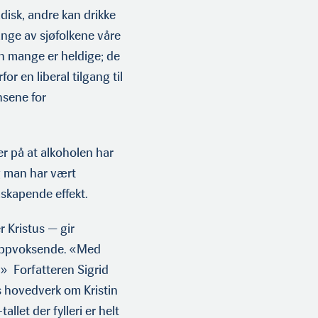
disk, andre kan drikke
mange av sjøfolkene våre
en mange er heldige; de
or en liberal tilgang til
nsene for
ler på at alkoholen har
Og man har vært
kapende effekt.
 Kristus — gir
e oppvoksende. «Med
.» Forfatteren Sigrid
s hovedverk om Kristin
llet der fylleri er helt