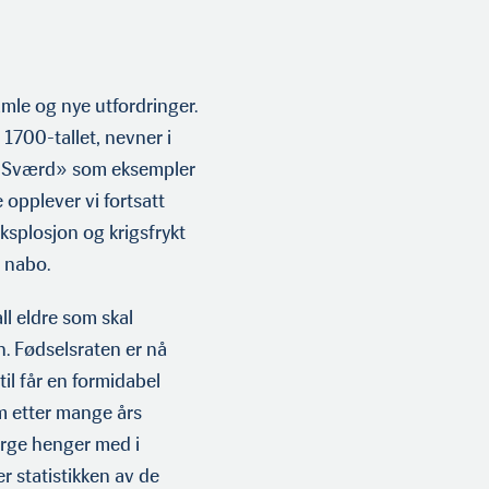
amle og nye utfordringer.
 1700-tallet, nevner i
og Sværd» som eksempler
 opplever vi fortsatt
splosjon og krigsfrykt
e nabo.
ll eldre som skal
. Fødselsraten er nå
il får en formidabel
om etter mange års
rge henger med i
er statistikken av de