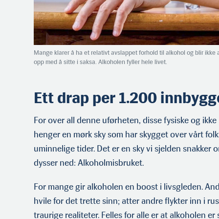
Mange klarer å ha et relativt avslappet forhold til alkohol og blir ikk
opp med å sitte i saksa. Alkoholen fyller hele livet.
Ett drap per 1.200 innbygg
For over all denne uførheten, disse fysiske og ikk
henger en mørk sky som har skygget over vårt folk
uminnelige tider. Det er en sky vi sjelden snakker 
dysser ned: Alkoholmisbruket.
For mange gir alkoholen en boost i livsgleden. An
hvile for det trette sinn; atter andre flykter inn i r
traurige realiteter. Felles for alle er at alkoholen