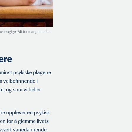
e avhengige. Alt for mange ender
ere
e minst psykiske plagene
s velbefinnende i
om, og som vi heller
dre opplever en psykisk
usen for å glemme livets
 er svært vanedannende.