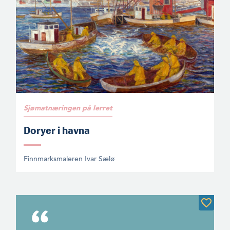
Sjømatnæringen på lerret
Doryer i havna
Finnmarksmaleren Ivar Sælø