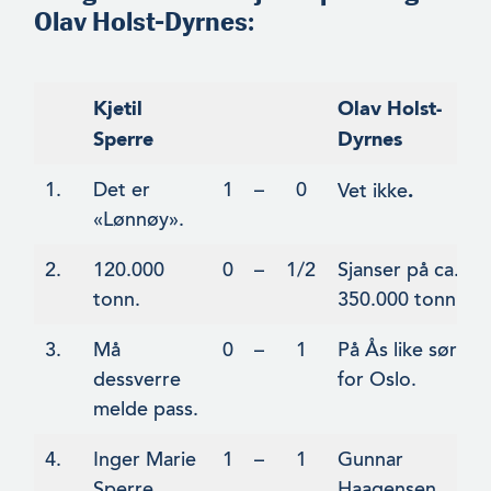
Olav Holst-Dyrnes
:
Kjetil
Olav Holst-
Sperre
Dyrnes
1.
Det er
1
–
0
Vet ikke
.
«Lønnøy».
2.
120.000
0
–
1/2
Sjanser på ca.
tonn.
350.000 tonn.
3.
Må
0
–
1
På Ås like sør
dessverre
for Oslo.
melde pass.
4.
Inger Marie
1
–
1
Gunnar
Sperre,
Haagensen,