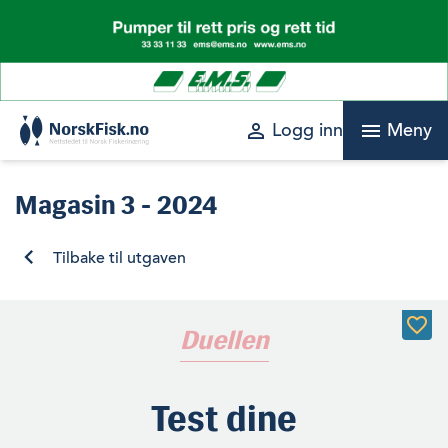
Skip
to
content
perm_identity
menu
Logg inn
Meny
Magasin
3 - 2024
Tilbake til utgaven
Duellen
Test dine