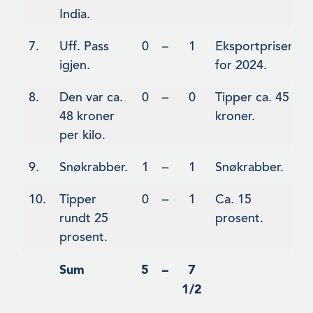
India.
7.
Uff. Pass
0
–
1
Eksportprisen
igjen.
for 2024.
8.
Den var ca.
0
–
0
Tipper ca. 45
48 kroner
kroner.
per kilo.
9.
Snøkrabber.
1
–
1
Snøkrabber.
10.
Tipper
0
–
1
Ca. 15
rundt 25
prosent.
prosent.
Sum
5
–
7
1/2