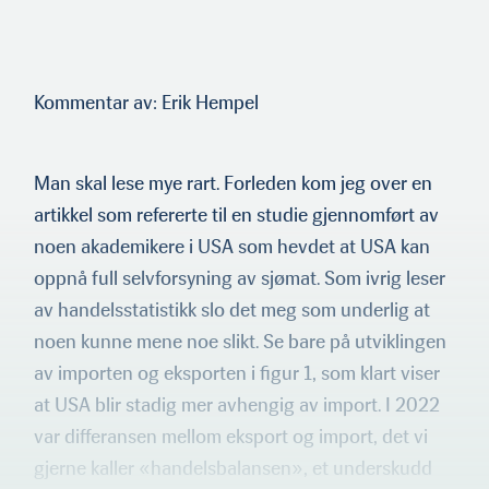
Kommentar av: Erik Hempel
Man skal lese mye rart. Forleden kom jeg over en
artikkel som refererte til en studie gjennomført av
noen akademikere i USA som hevdet at USA kan
oppnå full selvforsyning av sjømat. Som ivrig leser
av handelsstatistikk slo det meg som underlig at
noen kunne mene noe slikt. Se bare på utviklingen
av importen og eksporten i figur 1, som klart viser
at USA blir stadig mer avhengig av import. I 2022
var differansen mellom eksport og import, det vi
gjerne kaller «handelsbalansen», et underskudd