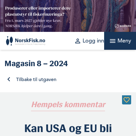
Skip
to
content
perm_identity
menu
Logg inn
Meny
Magasin
8 – 2024
Tilbake til utgaven
Hempels kommentar
Kan USA og EU bli