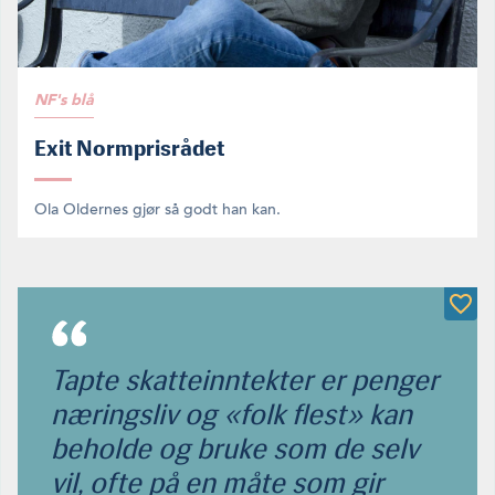
NF's blå
Exit Normprisrådet
Ola Oldernes gjør så godt han kan.
Tapte skatteinntekter er penger
næringsliv og «folk flest» kan
beholde og bruke som de selv
vil, ofte på en måte som gir