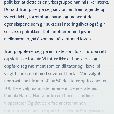
politiker; at dette er en yrkesgruppe han misliker sterkt.
Donald Trump ser på seg selv om en fremragende og
svært dyktig forretningsmann, og mener at de
egenskapene som gir suksess i næringslivet også gir
suksess i politikken. Det innebærer med jevne
mellomrom også å komme på kant med loven.
Trump oppfører seg på en måte som folk i Europa rett
og slett ikke forstår. Vi fatter ikke at han kan si og
oppføre seg nærmest som en diktator og likevel bli
valgt til president med suverent flertall. Ved valget i
fjor høst vant Trump 30 av 50 delstater og fikk nesten
100 flere valgmannsstemmer enn demokratenes
Kamala Harris! Han gjorde rent bord i samtlige
vippestater. Og det bare fire år etter at han
oppmuntret sine tilhengere til å storme Kongressen.