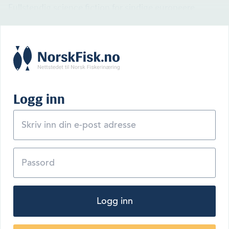
Fullstendig science fiction for sindige europeere.
Logg inn
Logg inn