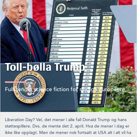
Toll-bølla Trump
Fullstendig science fiction for sindige europeere.
Liberation Day? Vel, det mener i alle fall Donald Trump og hans
støttespillere. Dvs. de mente det 2. april. Hva de mener i dag er
ikke like opplagt. Men de mener nok fortsatt at USA alt i alt vil ha