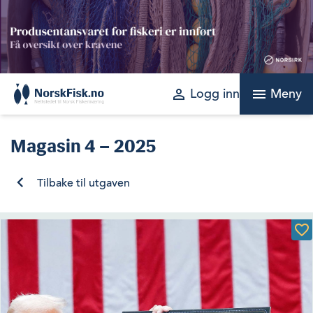
Skip
to
content
perm_identity
menu
Logg inn
Meny
Magasin
4 – 2025
Tilbake til utgaven