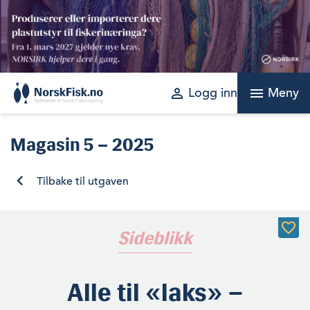
Skip
to
content
perm_identity
menu
Logg inn
Meny
Magasin
5 – 2025
Tilbake til utgaven
Sideblikk
Alle til «laks» –