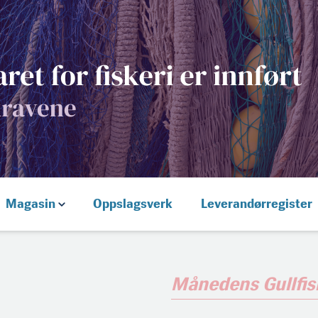
Magasin
Oppslagsverk
Leverandørregister
Månedens Gullfis