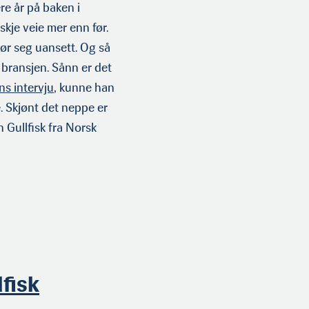
re år på baken i
skje veie mer enn før.
jør seg uansett. Og så
e bransjen. Sånn er det
s intervju
, kunne han
ke. Skjønt det neppe er
 Gullfisk fra Norsk
fisk