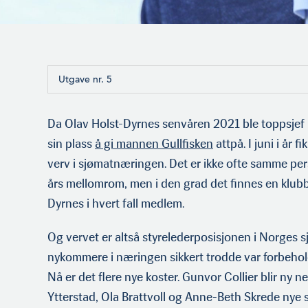
Utgave nr. 5
Da Olav Holst-Dyrnes senvåren 2021 ble toppsjef i 
sin plass
å gi mannen Gullfisken
attpå. I juni i år f
verv i sjømatnæringen. Det er ikke ofte samme pers
års mellomrom, men i den grad det finnes en klubb f
Dyrnes i hvert fall medlem.
Og vervet er altså styrelederposisjonen i Norges s
nykommere i næringen sikkert trodde var forbeho
Nå er det flere nye koster. Gunvor Collier blir ny n
Ytterstad, Ola Brattvoll og Anne-Beth Skrede nye