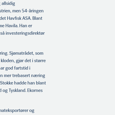
allsidig
trien, men 54-åringen
ledet Havfisk ASA. Blant
me Havila. Han er
tså investeringsdirektør
ndring. Sjømatrådet, som
kloden, gjør det i større
ar god fartstid i
 en mer trebasert næring
 I Stokke hadde han blant
d og Tyskland. Ekornes
ømateksportører og