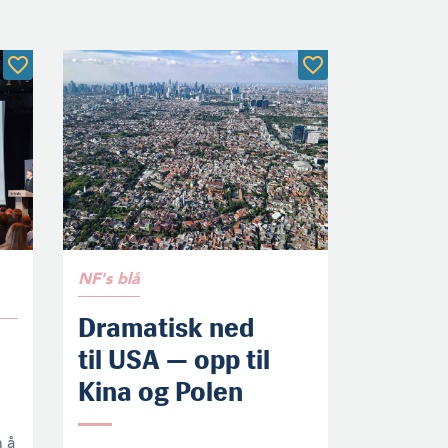
NF's blå
Dramatisk ned
til USA — opp til
Kina og Polen
m å