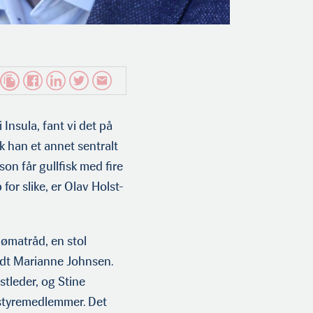
Insula, fant vi det på
ikk han et annet sentralt
on får gullfisk med fire
or slike, er Olav Holst-
jømatråd, en stol
ldt Marianne Johnsen.
estleder, og Stine
 styremedlemmer. Det