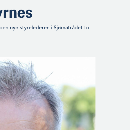
yrnes
den nye styre­lede­ren i Sjømatrådet to