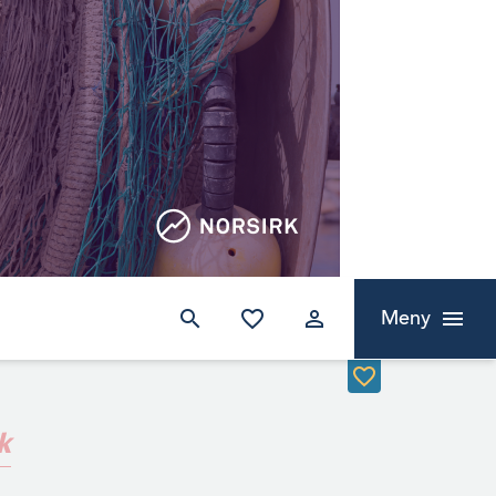
Meny
k