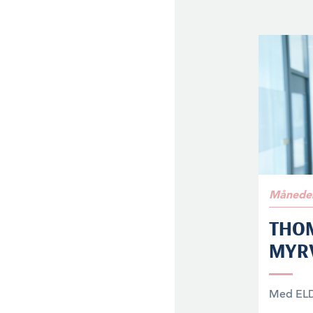
Måneden
THO
MYR
Med ELDI