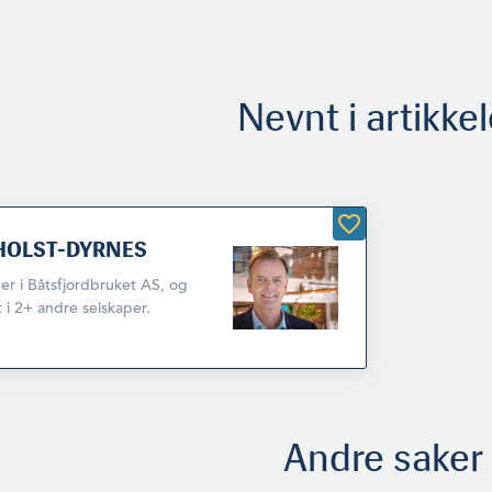
Nevnt i artikke
 HOLST-DYRNES
er i Båtsfjordbruket AS, og
t i 2+ andre selskaper.
Andre saker