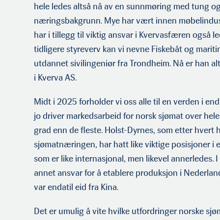
hele ledes altså nå av en sunnmøring med tung og 
næringsbakgrunn. Mye har vært innen møbelindus
har i tillegg til viktig ansvar i Kvervasfæren også 
tidligere styreverv kan vi nevne Fiskebåt og mariti
utdannet sivilingeniør fra Trondheim. Nå er han al
i Kverva AS.
Midt i 2025 forholder vi oss alle til en verden i e
jo driver markedsarbeid for norsk sjømat over hele 
grad enn de fleste. Holst-Dyrnes, som etter hvert h
sjømatnæringen, har hatt like viktige posisjoner i
som er like internasjonal, men likevel annerledes.
annet ansvar for å etablere produksjon i Nederlan
var endatil eid fra Kina.
Det er umulig å vite hvilke utfordringer norske sj