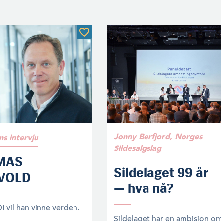
Jonny Berfjord, Norges
s intervju
Sildesalgslag
MAS
Sildelaget 99 år
VOLD
— hva nå?
 vil han vinne verden.
Sildelaget har en ambisjon o