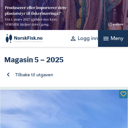
Skip
to
content
perm_identity
menu
Logg inn
Meny
Magasin
5 – 2025
Tilbake til utgaven