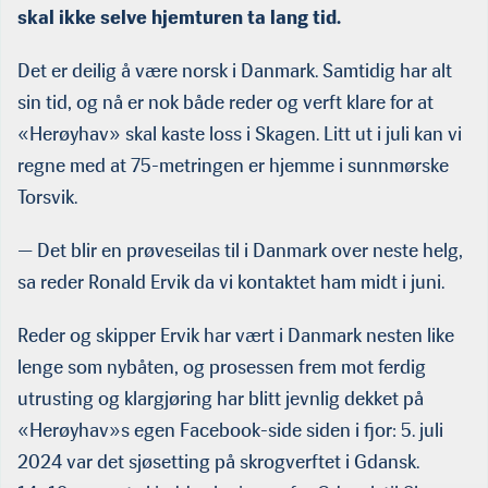
skal ikke selve hjemturen ta lang tid.
Det er deilig å være norsk i Danmark. Samtidig har alt
sin tid, og nå er nok både reder og verft klare for at
«Herøyhav» skal kaste loss i Skagen. Litt ut i juli kan vi
regne med at 75-metringen er hjemme i sunnmørske
Torsvik.
— Det blir en prøveseilas til i Danmark over neste helg,
sa reder Ronald Ervik da vi kontaktet ham midt i juni.
Reder og skipper Ervik har vært i Danmark nesten like
lenge som nybåten, og prosessen frem mot ferdig
utrusting og klargjøring har blitt jevnlig dekket på
«Herøyhav»s egen Facebook-side siden i fjor: 5. juli
2024 var det sjøsetting på skrogverftet i Gdansk.