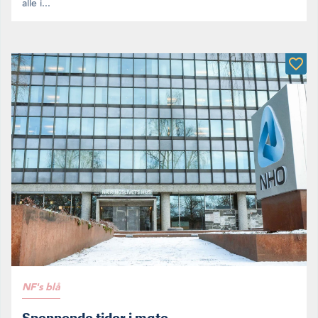
alle i...
NF's blå