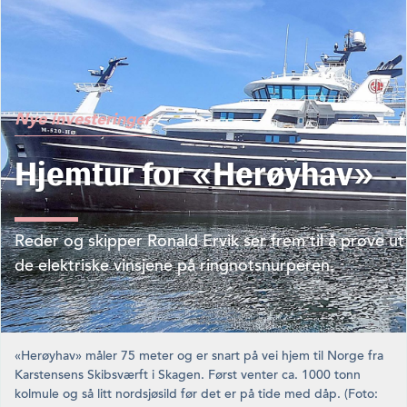
Nye investeringer
Hjemtur for «Herøyhav»
Reder og skipper Ronald Ervik ser frem til å prøve ut
de elektriske vinsjene på ringnotsnurperen.
«Herøyhav» måler 75 meter og er snart på vei hjem til Norge fra
Karstensens Skibsværft i Skagen. Først venter ca. 1000 tonn
kolmule og så litt nordsjøsild før det er på tide med dåp. (Foto: