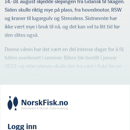
14.-18. august skjedde slepingen fra Gdansk til Skagen.
Siden skulle riktig mye på plass, fra hovedmotor, RSW
og kraner til lugargulv og Stressless. Sistnevnte har
ikke vært mye i bruk til nå, og det kan vel ta litt tid før
den slites også.
Denne våren har det vært en del intense dager for å få
båten overlevert i sommer. Båten ble bestilt i januar
2022, og etter planen skulle den ha vært i fiske for en
god stund siden.
Logg inn