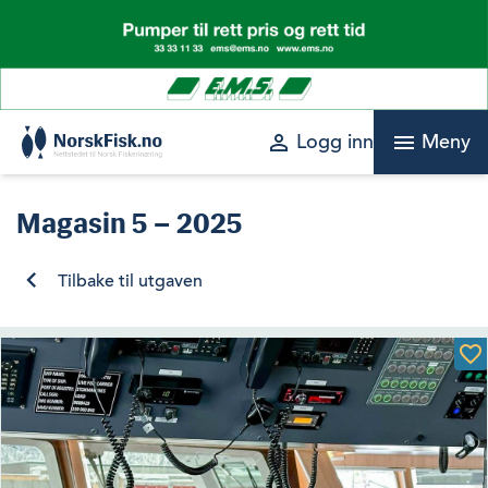
Skip
to
content
perm_identity
menu
Logg inn
Meny
Magasin
5 – 2025
Tilbake til utgaven