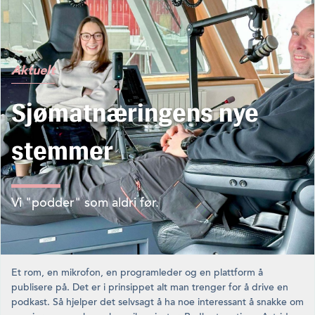
Aktuelt
Sjømatnæringens nye
stemmer
Vi "podder" som aldri før.
Et rom, en mikrofon, en programleder og en plattform å
publisere på. Det er i prinsippet alt man trenger for å drive en
podkast. Så hjelper det selvsagt å ha noe interessant å snakke om