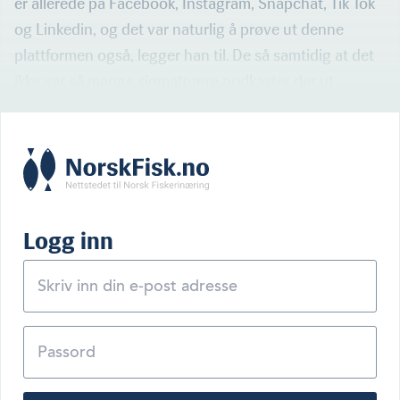
er allerede på Facebook, Instagram, Snapchat, Tik Tok
og Linkedin, og det var naturlig å prøve ut denne
plattformen også, legger han til. De så samtidig at det
ikke var så mange sjømatnære podkaster der ut.
Logg inn