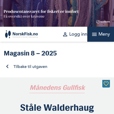
Skip
to
content
perm_identity
menu
Logg inn
Meny
Magasin
8 – 2025
Tilbake til utgaven
Månedens Gullfisk
Ståle Walderhaug