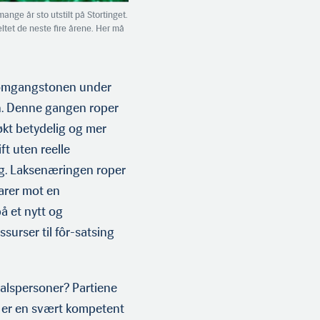
ange år sto utstilt på Stortinget.
eltet de neste fire årene. Her må
nomgangstonen under
n. Denne gangen roper
 økt betydelig og mer
ft uten reelle
rig. Laksenæringen roper
arer mot en
å et nytt og
surser til fôr-satsing
talspersoner? Partiene
t er en svært kompetent