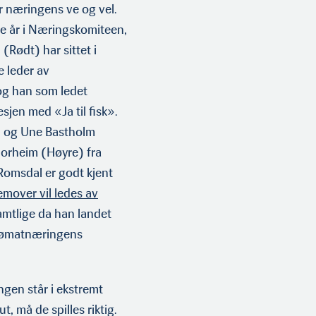
r næringens ve og vel.
de år i Næringskomiteen,
(Rødt) har sittet i
e leder av
 og han som ledet
sjen med «Ja til fisk».
) og Une Bastholm
horheim (Høyre) fra
Romsdal er godt kjent
emover vil ledes av
samtlige da han landet
 sjømatnæringens
gen står i ekstremt
, må de spilles riktig.