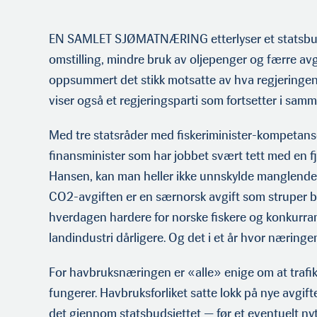
EN SAMLET SJØMATNÆRING etterlyser et statsbuds
omstilling, mindre bruk av oljepenger og færre avgi
oppsummert det stikk motsatte av hva regjeringen 
viser også et regjeringsparti som fortsetter i samm
Med tre statsråder med fiskeriminister-kompetanse
finansminister som har jobbet svært tett med en fj
Hansen, kan man heller ikke unnskylde manglende 
CO2-avgiften er en særnorsk avgift som struper b
hverdagen hardere for norske fiskere og konkurran
landindustri dårligere. Og det i et år hvor næringe
For havbruksnæringen er «alle» enige om at trafik
fungerer. Havbruksforliket satte lokk på nye avgifte
det gjennom statsbudsjettet — før et eventuelt ny