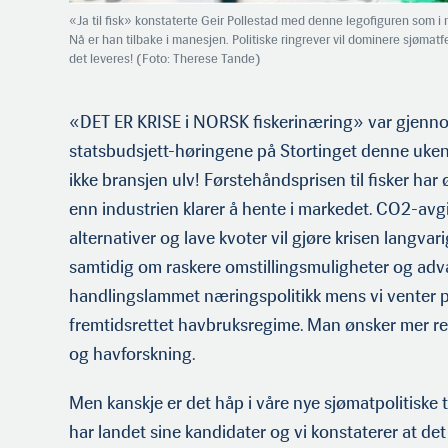
«Ja til fisk» konstaterte Geir Pollestad med denne legofiguren som i m
Nå er han tilbake i manesjen. Politiske ringrever vil dominere sjømatf
det leveres! (Foto: Therese Tande)
«DET ER KRISE i NORSK fiskerinæring» var gjen
statsbudsjett-høringene på Stortinget denne uke
ikke bransjen ulv! Førstehåndsprisen til fisker har
enn industrien klarer å hente i markedet. CO2-avgi
alternativer og lave kvoter vil gjøre krisen langva
samtidig om raskere omstillingsmuligheter og adv
handlingslammet næringspolitikk mens vi venter p
fremtidsrettet havbruksregime. Man ønsker mer res
og havforskning.
Men kanskje er det håp i våre nye sjømatpolitiske 
har landet sine kandidater og vi konstaterer at de