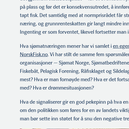
på plass og før det er konsekvensutredet, å innføre
tapt fisk. Det samtidig med at normprisrådet får st
næring, og grunnrenteskatten gir langt mindre inn
Ingenting er som forventet, likevel fortsetter man
Hva sjømatnæringen mener har vi samlet i
en egen
NorskFisk.no
. Vi har stilt de samme fem spørsmålen
organisasjoner — Sjømat Norge, Sjømatbedriftene,
Fiskebåt, Pelagisk Forening, Råfisklaget og Sildela
mest? Hva er man fornøyde med? Hva er det fortsa
med? Hva er drømmesituasjonen?
Hva de signaliserer gir en god pekepinn på hva e
om den politikken som føres for en av landets vikt
man bør sette inn støtet for å snu den negative tr