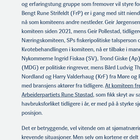
og erfaringstung gruppe som fremover vil styre fo
Bengt Rune Strifeldt (FrP) er i gang med sitt nien
nå som komiteens andre nestleder. Geir Jørgensen 
komiteen siden 2021, mens Geir Pollestad, tidliger
Næringskomiteen, SPs fiskeripolitiske talsperson
Kvotebehandlingen i komiteen, nå er tilbake i mane
Nykommerne Ingrid Fiskaa (SV), Trond Giske (Ap
(MDG) er politiske ringrever, mens Bård Ludvig T
Nordland og Harry Valderhaug (KrF) fra Møre og 
med bransjens aktører fra tidligere.
At komiteen fr
Arbeiderpartiets Rune Støstad
, som fikk skryt av 
havbruksforliket tidligere i år, er med på å styrke
posisjon.
Det er betryggende, vel vitende om at sjømatnærin
krevende situasjoner. Men selv om kortene er delt ut