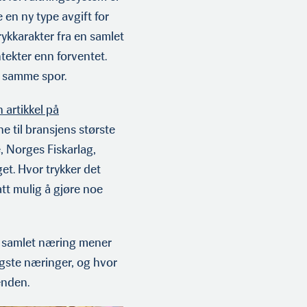
 en ny type avgift for
rykkarakter fra en samlet
tekter enn forventet.
 i samme spor.
 artikkel på
e til bransjens største
 Norges Fiskarlag,
get. Hvor trykker det
tt mulig å gjøre noe
n samlet næring mener
igste næringer, og hvor
enden.