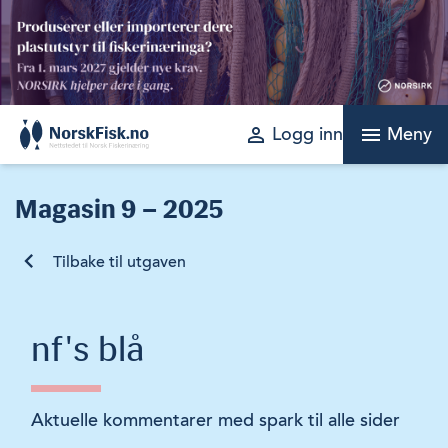
Skip
to
content
perm_identity
menu
Logg inn
Meny
Magasin
9 – 2025
Tilbake til utgaven
nf's blå
Aktuelle kommentarer med spark til alle sider