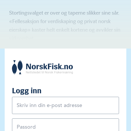
Stortingsvalget er over og taperne slikker sine sår.
«Fellesaksjon for verdiskaping og privat norsk
eierskap» kaster helt enkelt kortene og avvikler sin
virksomhet.
Logg inn