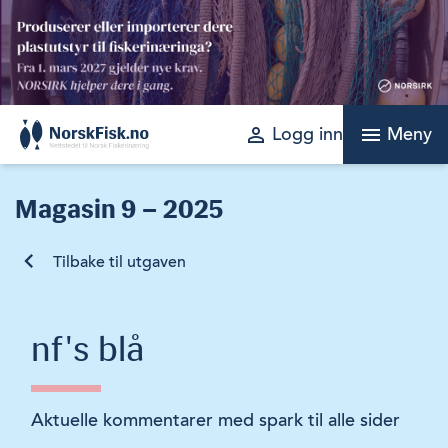
Skip
to
content
perm_identity
menu
Logg inn
Meny
Magasin
9 – 2025
Tilbake til utgaven
nf's blå
Aktuelle kommentarer med spark til alle sider