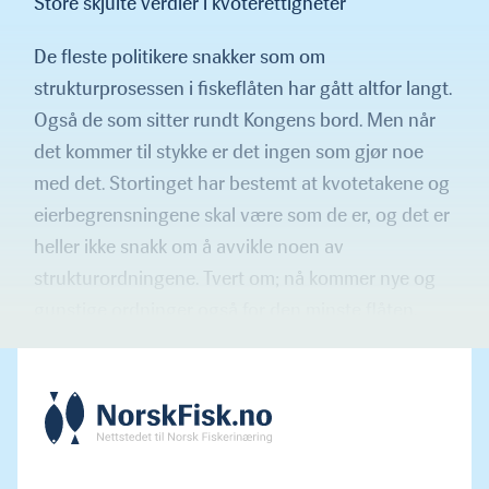
Store skjulte verdier i kvoterettigheter
De fleste politikere snakker som om
strukturprosessen i fiskeflåten har gått altfor langt.
Også de som sitter rundt Kongens bord. Men når
det kommer til stykke er det ingen som gjør noe
med det. Stortinget har bestemt at kvotetakene og
eierbegrensningene skal være som de er, og det er
heller ikke snakk om å avvikle noen av
strukturordningene. Tvert om; nå kommer nye og
gunstige ordninger også for den minste flåten.