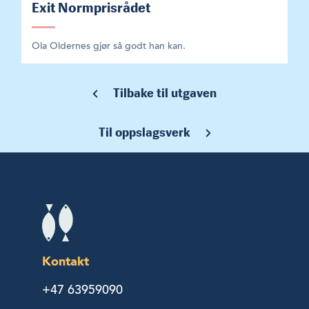
Exit Normprisrådet
Ola Oldernes gjør så godt han kan.
Tilbake til utgaven
Til oppslagsverk
Kontakt
+47 63959090