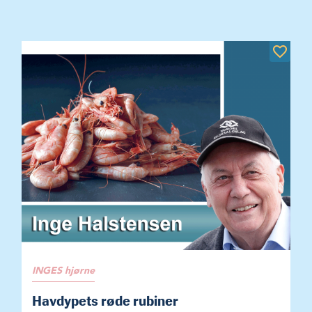
INGES hjørne
Havdypets røde rubiner