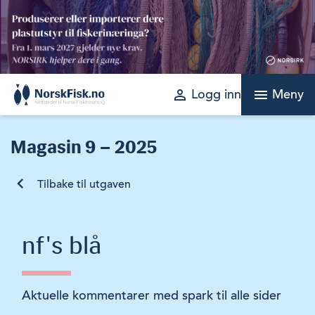
Skip
to
content
perm_identity
menu
Logg inn
Meny
Magasin
9 – 2025
Tilbake til utgaven
nf's blå
Aktuelle kommentarer med spark til alle sider