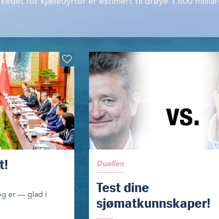
edet for kjæledyrfôr er estimert til drøye 1.600 milliar
t!
Duellen
Test dine
og er — glad i
sjømatkunnskaper!