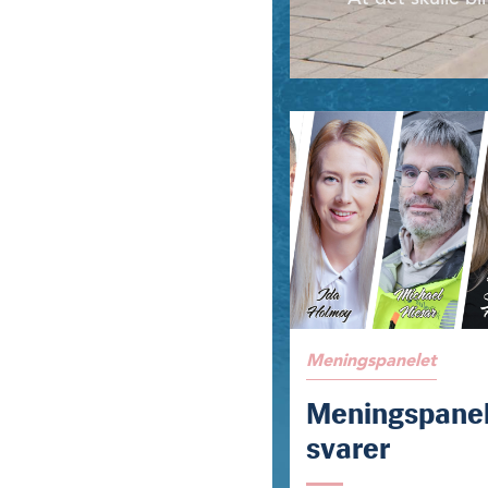
Meningspanelet
Meningspane
svarer