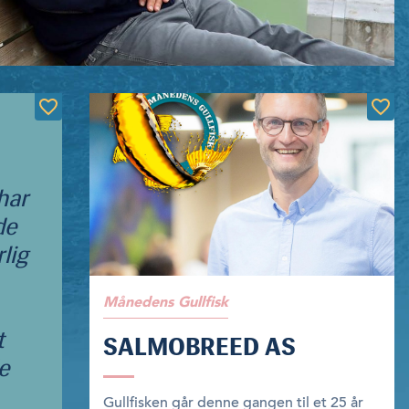
 har
de
lig
Månedens Gullfisk
t
SALMOBREED AS
de
Gullfisken går denne gangen til et 25 år