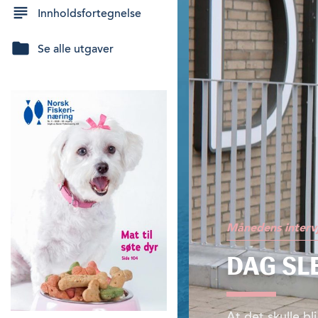
Innholdsfortegnelse
Se alle utgaver
Månedens interv
DAG SL
At det skulle bl