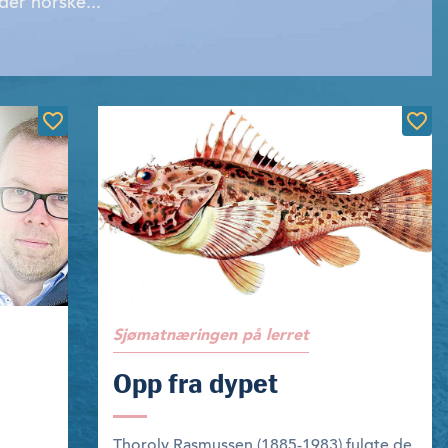
der norske...
Sjømatnæringen på lerret
Opp fra dypet
Thorolv Rasmussen (1885-1983) fulgte de