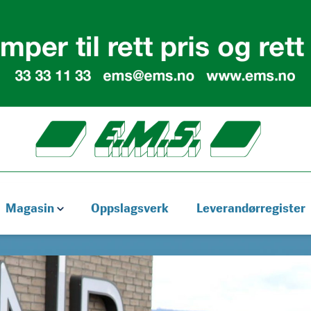
Magasin
Oppslagsverk
Leverandørregister