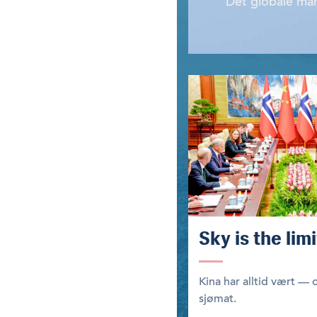
Det globale mark
Sky is the limi
Kina har alltid vært — 
sjømat.