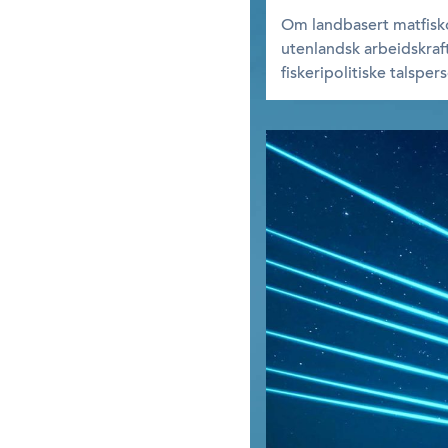
Om landbasert matfisk
utenlandsk arbeidskraf
fiskeripolitiske talsper