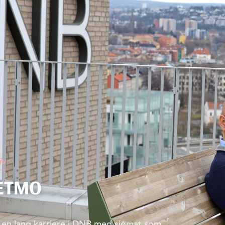
ju
ETMO
i en lang karriere i DNB med sjømat som...