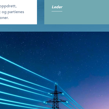
oppdrett,
Leder
t og partienes
soner.