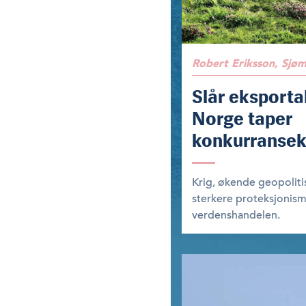
Robert Eriksson, Sjø
Slår eksporta
Norge taper
konkurransek
Krig, økende geopolitis
sterkere proteksjonis
verdenshandelen.