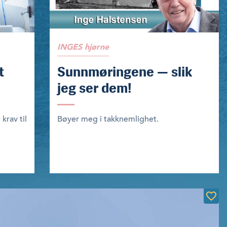
INGES hjørne
t
Sunnmøringene — slik
jeg ser dem!
 krav til
Bøyer meg i takknemlighet.