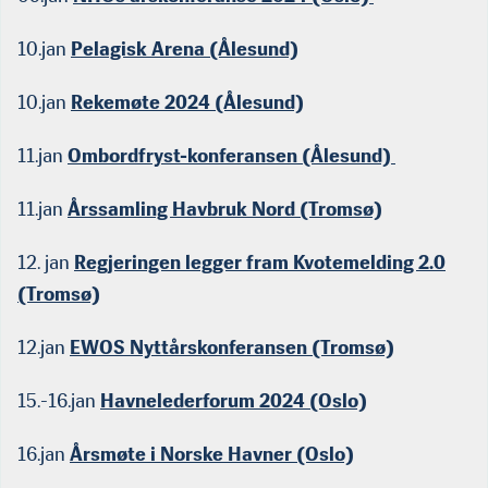
10.jan
Pelagisk Arena (Ålesund)
10.jan
Rekemøte 2024 (Ålesund)
11.jan
Ombordfryst-konferansen (Ålesund)
11.jan
Årssamling Havbruk Nord (Tromsø)
12. jan
Regjeringen legger fram Kvotemelding 2.0
(Tromsø)
12.jan
EWOS Nyttårskonferansen (Tromsø)
15.-16.jan
Havnelederforum 2024 (Oslo)
16.jan
Årsmøte i Norske Havner (Oslo)