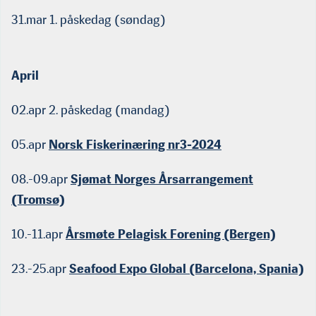
31.mar 1. påskedag (søndag)
April
02.apr 2. påskedag (mandag)
05.apr
Norsk Fiskerinæring nr3-2024
08.-09.apr
Sjømat Norges Årsarrangement
(Tromsø)
10.-11.apr
Årsmøte Pelagisk Forening (Bergen)
23.-25.apr
Seafood Expo Global (Barcelona, Spania)