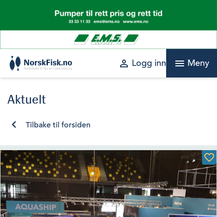
Skip
to
content
perm_identity
menu
Logg inn
Meny
Aktuelt
Tilbake til forsiden