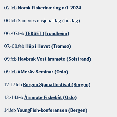
02.feb
Norsk Fiskerinæring nr1-2024
06.feb Samenes nasjonaldag (tirsdag)
06.-07.feb
TEKSET (Trondheim)
07.-08.feb
Håp i Havet (Tromsø)
09.feb
Havbruk Vest årsmøte (Solstrand)
09.feb
#MerAv Seminar (Oslo)
12-17.feb
Bergen Sjømatfestival (Bergen)
13.-14.feb
Årsmøte Fiskebåt (Oslo)
14.feb
YoungFish-konferansen (Bergen)