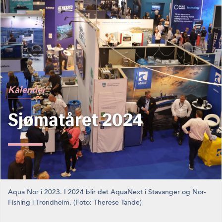
Kalender
Sjømatåret 2024
Aqua Nor i 2023. I 2024 blir det AquaNext i Stavanger og Nor-
Fishing i Trondheim. (Foto; Therese Tande)