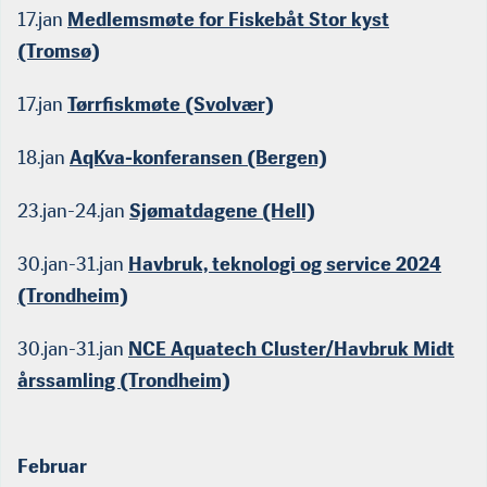
17.jan
Medlemsmøte for Fiskebåt Stor kyst
(Tromsø)
17.jan
Tørrfiskmøte (Svolvær)
18.jan
AqKva-konferansen (Bergen)
23.jan-24.jan
Sjømatdagene (Hell)
30.jan-31.jan
Havbruk, teknologi og service 2024
(Trondheim)
30.jan-31.jan
NCE Aquatech Cluster/Havbruk Midt
årssamling (Trondheim)
Februar