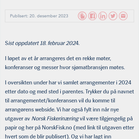
Publisert: 20. desember 2023
S
ist oppdatert 18. februar 202
4.
I løpet av et år arrangeres det en rekke møter,
konferanser og messer hvor sjømatbransjen møtes.
I oversikten under har vi samlet arrangementer i 2024
etter dato og med sted i parentes. Trykker du på navnet
til arrangementet/konferansen vil du komme til
arrangørens webside. Vi har også fylt inn når nye
utgaver av
Norsk Fiskerinæring
vil være tilgjengelig på
papir og her på NorskFisk.no (med link til utgaven etter
hvert som de blir publisert). Og vi har lagt inn