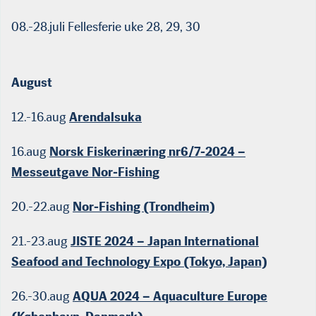
08.-28.juli Fellesferie uke 28, 29, 30
August
12.-16.aug
Arendalsuka
16.aug
Norsk Fiskerinæring nr6/7-2024 –
Messeutgave Nor-Fishing
20.-22.aug
Nor-Fishing (Trondheim)
21.-23.aug
JISTE 2024 – Japan International
Seafood and Technology Expo (Tokyo, Japan)
26.-30.aug
AQUA 2024 – Aquaculture Europe