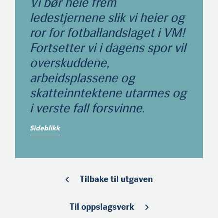
Vi bør heie frem
ledestjernene slik vi heier og
ror for fotballandslaget i VM!
Fortsetter vi i dagens spor vil
overskuddene,
arbeidsplassene og
skatteinntektene utarmes og
i verste fall forsvinne.
Sideblikk
Tilbake til utgaven
Til oppslagsverk