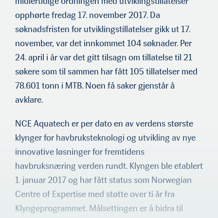
midlertidige ordningen med utviklingstillatelser
opphørte fredag 17. november 2017. Da
søknadsfristen for utviklingstillatelser gikk ut 17.
november, var det innkommet 104 søknader. Per
24. april i år var det gitt tilsagn om tillatelse til 21
søkere som til sammen har fått 105 tillatelser med
78.601 tonn i MTB. Noen få saker gjenstår å
avklare.
NCE Aquatech er per dato en av verdens største
klynger for hav­bruksteknologi og utvikling av nye
innovative løsninger for fremtidens
havbruksnæring verden rundt. Klyngen ble etablert
1. januar 2017 og har fått status som Norwegian
Centre of Expertise med støtte over ti år fra
Klyngeprogrammet. Målsettingen er å bidra til