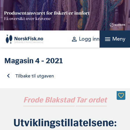
Skip
to
content
perm_identity
menu
Logg inn
Meny
Magasin
4 - 2021
Tilbake til utgaven
Frode Blakstad
Tar ordet
Utviklingstillatelsene: