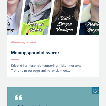
Meningspanelet
Meningspanelet svarer
Krisetid for norsk sjømatnæring, fiskerimessene i
Trondheim og oppsamling av slam og...