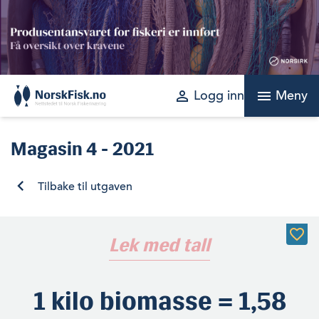
Skip
to
content
perm_identity
menu
Logg inn
Meny
Magasin
4 - 2021
Tilbake til utgaven
Lek med tall
1 kilo biomasse = 1,58