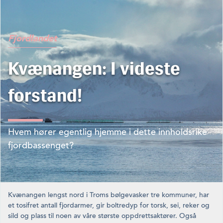
Fjordlandet
Kvænangen: I videste
forstand!
Hvem hører egentlig hjemme i dette innholdsrike
fjordbassenget?
Kvænangen lengst nord i Troms bølgevasker tre kommuner, har
et tosifret antall fjordarmer, gir boltredyp for torsk, sei, reker og
sild og plass til noen av våre største oppdrettsaktører. Også