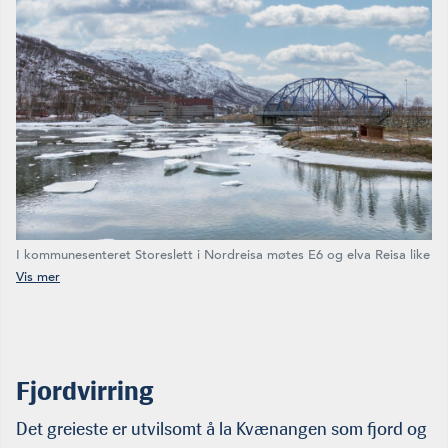
I kommunesenteret Storeslett i Nordreisa møtes E6 og elva Reisa like
ved monumentalbygget Halti. Reisa-laksen gjør fjorden uten­for til
nasjonal laksefjord, og i kommunen er man vel så opptatt av den som
av annen og mer helsalt fisk. (Foto: HMS)
Fjordvirring
Det greieste er utvilsomt å la Kvænangen som fjord og