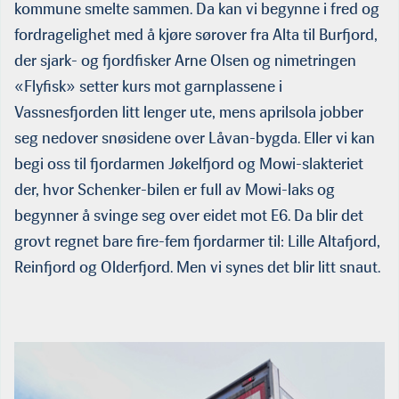
kommune smelte sammen. Da kan vi begynne i fred og
fordragelighet med å kjøre sørover fra Alta til Burfjord,
der sjark- og fjordfisker Arne Olsen og nimetringen
«Flyfisk» setter kurs mot garnplassene i
Vassnesfjorden litt lenger ute, mens aprilsola jobber
seg nedover snøsidene over Låvan-bygda. Eller vi kan
begi oss til fjordarmen Jøkelfjord og Mowi-slakteriet
der, hvor Schenker-bilen er full av Mowi-laks og
begynner å svinge seg over eidet mot E6. Da blir det
grovt regnet bare fire-fem fjordarmer til: Lille Altafjord,
Reinfjord og Olderfjord. Men vi synes det blir litt snaut.