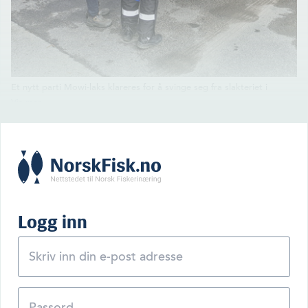
Et nytt parti Mowi-laks klareres for å svinge seg fra slakteriet i
Jøkelfjord ut på E6 og videre sørover. (Foto: HMS)
Logg inn