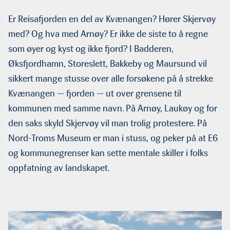
Er Reisafjorden en del av Kvænangen? Hører Skjervøy
med? Og hva med Arnøy? Er ikke de siste to å regne
som øyer og kyst og ikke fjord? I Badderen,
Øksfjordhamn, Storeslett, Bakkeby og Maursund vil
sikkert mange stusse over alle forsøkene på å strekke
Kvænan­gen — fjorden — ut over grensene til
kommunen med samme navn. På Arnøy, Laukøy og for
den saks skyld Skjervøy vil man trolig protestere. På
Nord-Troms Museum er man i stuss, og peker på at E6
og kommunegrenser kan sette mentale skiller i folks
oppfatning av landskapet.