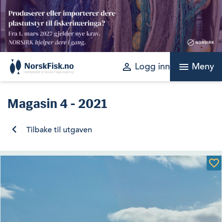
Skip
to
content
perm_identity
menu
Logg inn
Meny
Magasin
4 - 2021
Tilbake til utgaven