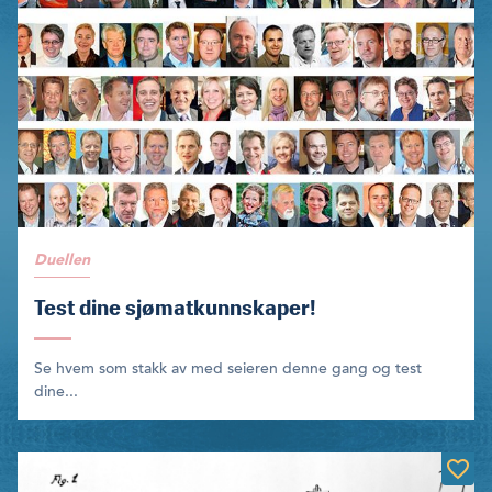
Duellen
Test dine sjømatkunnskaper!
Se hvem som stakk av med seieren denne gang og test
dine...