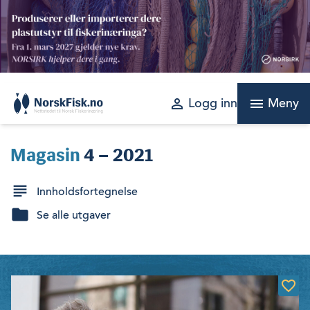
Skip
to
content
perm_identity
menu
Logg inn
Meny
Magasin
4 – 2021
Innholdsfortegnelse
Se alle utgaver