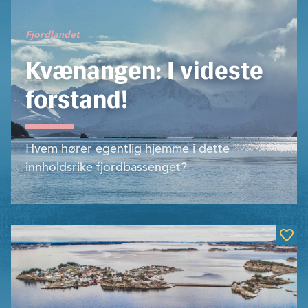
Fjordlandet
Kvænangen: I videste
forstand!
Hvem hører egentlig hjemme i dette
innholdsrike fjordbassenget?