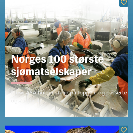
Norges 100 største
sjømatselskaper
Mowi ASA holder stand på toppen, og passerte
også i fjor 40...