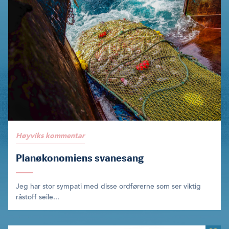
Høyviks kommentar
Planøkonomiens svanesang
Jeg har stor sympati med disse ordførerne som ser viktig
råstoff seile...