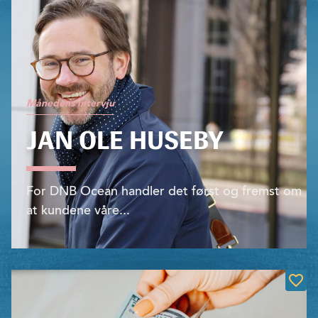
Månedens intervju
JAN OLE HUSEBY
For DNB Ocean handler det først og fremst om
at kundene våre...