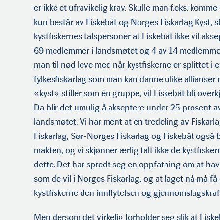
er ikke et ufravikelig krav. Skulle man f.eks. komme
kun består av Fiskebåt og Norges Fiskarlag Kyst, 
kystfiskernes talsper­soner at Fiskebåt ikke vil aks
69 medlem­mer i landsmøtet og 4 av 14 medlemmer 
man til nød leve med når kystfiskerne er splittet i 
fylkesfiskarlag som man kan danne ulike allianse
«kyst» stiller som én gruppe, vil Fiskebåt bli overkjø
Da blir det umulig å akseptere under 25 prosent 
landsmøtet. Vi har ment at en tredeling av Fiskar­
Fiskarlag, Sør-Norges Fiskarlag og Fiskebåt også bø
makten, og vi skjønner ærlig talt ikke de kystfisk
dette. Det har spredt seg en oppfatning om at havf
som de vil i Norges Fiskarlag, og at laget nå må få
kystfiskerne den innflytelsen og gjennomslagskrafte
Men dersom det virkelig forholder seg slik at Fisk