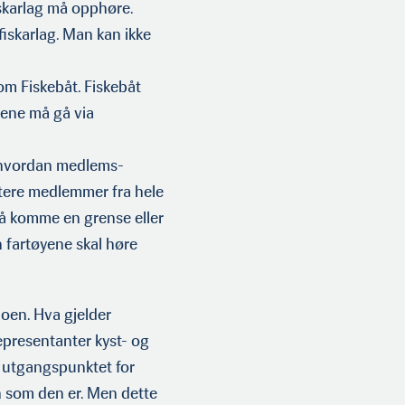
skarlag må opphøre.
fiskarlag. Man kan ikke
som Fiskebåt. Fiskebåt
gene må gå via
r hvordan medlems­
ttere medlemmer fra hele
 må komme en grense eller
 fartøyene skal høre
oen. Hva gjelder
presentanter kyst- og
r utgangspunktet for
n som den er. Men dette