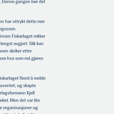
19. Denne gangen bør det
en har ut­trykt dette mer
egussen.
Innen Fiskarlaget rekker
lengst avgjort. Slik kan
onen skriker etter
ge om hva som må gjøres
i Fiskarlaget Nord å melde
 uventet, og skapte
rlagsformann Kjell
eket. Men det var lite
ge organisasjoner og