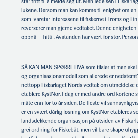
står fritt til å melde seg ut. Men ledelsen i Fiskarl
lukene. Dersom man kan komme til enighet om en
som ivare­tar interessene til fiskerne i Troms og 
reverserer man gjerne vedtaket. Denne enigheten h
oppnå — hittil. Avstanden har vært for stor. Person
SÅ KAN MAN SPØRRE HVA som tilsier at man skal 
og organisasjonsmodell som allerede er nedstemt?
nettopp Fiskarlaget Nords vedtak om utmeldelse o
etablere KystNor. I dag er med andre ord kortene s
måte enn for to år siden. De fleste vil sannsynligv
er en svært dårlig løsning om KystNor etableres s
landsdekkende organisas­jon på utsiden av Fiskarl
grei ordning for Fiskebåt, men vil bare skape uhy