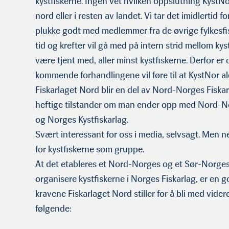
kystfis­kerne. Ingen vet hvilken oppslutning KystNo
nord eller i resten av landet. Vi tar det imidlertid fo
plukke godt med medlemmer fra de øvrige fylkesfi
tid og krefter vil gå med på intern strid mellom kys
være tjent med, aller minst kystfiskerne. Derfor er 
kommende forhandlingene vil føre til at KystNor ald
Fiskarlaget Nord blir en del av Nord-Norges Fiskarl
heftige tilstander om man ender opp med Nord-No
og Norges Kystfiskarlag.
Svært interessant for oss i media, selvsagt. Men 
for kystfis­kerne som gruppe.
At det etableres et Nord-Norges og et Sør-Norges 
organisere kystfiskerne i Norges Fiskarlag, er en g
kravene Fiskarlaget Nord stiller for å bli med videre
følgende: