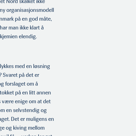
aget Nord skalket ikke
 ny organisasjonsmodell
Finnmark på en god måte,
ar man ikke klart å
kje­mien elendig.
lykkes med en løsning
 Svaret på det er
g forslaget om å
tokket på en litt annen
is være enige om at det
om en selvstendig og
aget. Det er muligens en
gge og kiving mellom