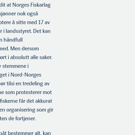
 dit at Norges Fiskarlag
skjønner nok også
eptere å sitte med 17 av
i landsstyret. Det kan
en håndfull
r med. Men dersom
rt i abso­lutt alle saker.
av stemmene i
laget i Nord-Norges
r tilsi en tredeling av
erne som protesterer mot
iskerne får det akkurat
 en organisering som gir
n de fortjen­er.
ebåt bestemmer alt, kan