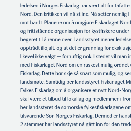
Redaktør Thorvald Tande
ledelsen i Norges Fiskarlag har vært alt for tafatte i
Nord. Den kritikken vil nå stilne. Nå setter nemlig 
mot hardt. Planene om å omgjøre Fiskarlaget Nord
og frittstående organi­sasjon for kystfiskere under
begeret til å renne over. Landsstyret mener ledelse
opptrådt illojalt, og at det er grunnlag for eksklus
likevel ikke valgt — fornuftig nok. I stedet vil man
med Fiskarlaget Nord om en raskest mulig ordnet 
Fiskarlag. Dette bør skje så snart som mulig, og s
landsmøte. Samtidig ber landsstyret Fiskarlaget 
Fylkes Fiskarlag om å organisere et nytt Nord-Nor
skal være et tilbud til lokallag og medlemmer i Tr
ber landsstyret de sørnorske fylkesfiskarlagene om
tilsvarende Sør-Norges Fiskarlag. Dermed er hans
2 stemmer har landsstyret nå gått inn for den tre