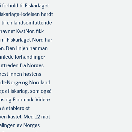
 forhold til Fiskarlaget
Fiskarlags-ledelsen hardt
 til en landsomfattende
 navnet KystNor, fikk
n i Fiskarlaget Nord har
jon. Den linjen har man
 innlede forhandlinger
uttreden fra Norges
enest innen høstens
Midt-Norge og Nordland
ges Fiskarlag, som også
oms og Finnmark. Videre
 å etablere et
ken kastet. Med 12 mot
delingen av Norges