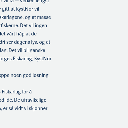
r vil få — verken lengst
r gitt at KystNor vil
skarlagene, og at masse
tfiskerne. Det vil ingen
det vårt håp at de
ri ser dagens lys, og at
ag. Det vil bli ganske
rges Fiskarlag, KystNor
neppe noen god løsning
Fiskarlag for å
od idé. De ufravikelige
, er så vidt vi skjønner