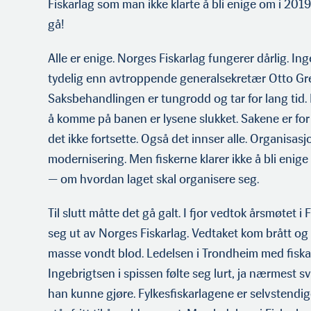
Fiskarlag som man ikke klarte å bli enige om i 20
gå!
Alle er enige. Norges Fiskarlag fungerer dårlig. Ing
tydelig enn avtroppende generalsekretær Otto Gr
Saksbehandlingen er tungrodd og tar for lang tid. 
å komme på banen er lysene slukket. Sakene er for 
det ikke fortsette. Også det innser alle. Organisasj
modernisering. Men fiskerne klarer ikke å bli eni
— om hvordan laget skal organisere seg.
Til slutt måtte det gå galt. I fjor vedtok årsmøtet 
seg ut av Norges Fiskarlag. Vedtaket kom brått og
masse vondt blod. Ledelsen i Trondheim med fiska
Ingebrigtsen i spissen følte seg lurt, ja nærmest sv
han kunne gjøre. Fylkesfiskarla­gene er selvstendi