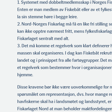
1. Systemet med dobbeltmedlemsskap i Norges Fi
Enten er man medlem av Fiskebåt eller av et fylkes
la sin stemme høre i begge leire.
2. Nord-Norges Fiskarlag må få en like fri stilling 
kan ikke opptre nærmest fritt, mens fylkesfiskarla
Fiskarlaget sentralt med alt.
3. Det må komme et regelverk som klart definere
massen skal organiseres. I dag kan Fiskebåt rekru
landet og i prinsippet fra alle fartøygrupper. Det
et regelverk som bestemmer hvor i organi­sasjonen
hjemme.
Disse kravene bør ikke være uoverkommelige for n
spørsmålet om representasjon, dvs. hvor mange re
havfiskerne skal ha i landsmøtet og landsstyret, e
Fiskarlaget Nord at man beholder maktfordelin­ge