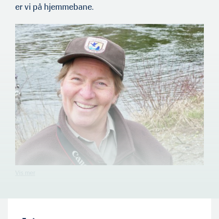
er vi på hjemmebane.
Julia Pinnix er sjef for besøkstjenestene ved klekkeriet i Leavenworth
øst for Seattle. Helt fra oppveksten i amerikanske nasjonalparker har
hun levd nær natur og dyreliv, og hun dokumen­terer også aktiviteten
på Leavenworth. (Foto: HMS)