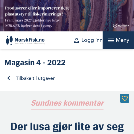
Skip
to
content
perm_identity
menu
Logg inn
Meny
Magasin
4 - 2022
Tilbake til utgaven
Sundnes kommentar
Der lusa gjør lite av seg