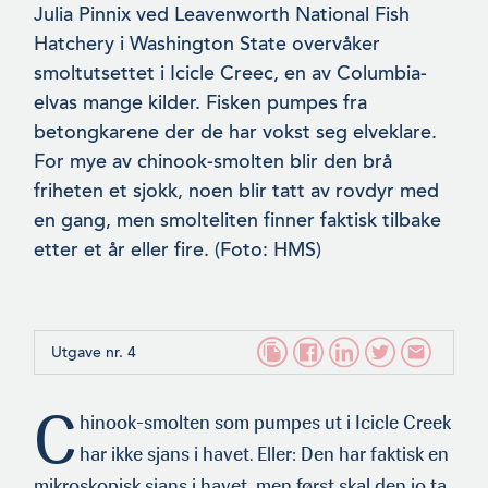
Julia Pinnix ved Leavenworth National Fish
Hatchery i Washington State overvåker
smoltutsettet i Icicle Creec, en av Columbia-
elvas mange kilder. Fisken pumpes fra
betongkarene der de har vokst seg elveklare.
For mye av chinook-smolten blir den brå
friheten et sjokk, noen blir tatt av rovdyr med
en gang, men smolteliten finner faktisk tilbake
etter et år eller fire. (Foto: HMS)
Utgave nr. 4
C
hinook-smolten som pumpes ut i Icicle Creek
har ikke sjans i havet. Eller: Den har faktisk en
mikroskopisk sjans i havet, men først skal den jo ta