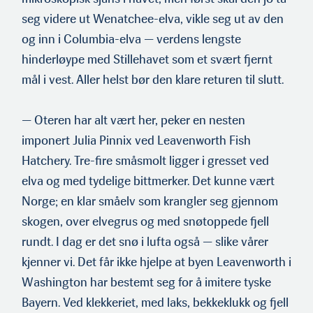
seg videre ut Wenatchee-elva, vikle seg ut av den
og inn i Columbia-elva — verdens lengste
hinderløype med Stillehavet som et svært fjernt
mål i vest. Aller helst bør den klare returen til slutt.
— Oteren har alt vært her, peker en nesten
imponert Julia Pinnix ved Leavenworth Fish
Hatchery. Tre-fire småsmolt ligger i gresset ved
elva og med tydelige bittmerker. Det kunne vært
Norge; en klar småelv som krangler seg gjennom
skogen, over elvegrus og med snøtoppede fjell
rundt. I dag er det snø i lufta også — slike vårer
kjenner vi. Det får ikke hjelpe at byen Leavenworth i
Washington har bestemt seg for å imitere tyske
Bayern. Ved klek­keriet, med laks, bekkeklukk og fjell