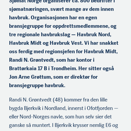
Sjømat Norge organiserer ca. 800 bedrifter i
sjømatnæringen, svært mange av dem innen
havbruk. Organisasjonen har en egen
Randi Nygaard Grøntvedt har en doktorgrad i fiskeimmunologi fra
bransjegruppe for oppdrettsmedlemmene, og
tiden i Nofima. I løpet av sin 25 år lange fartstid i sjømatnæringen har
tre regionale havbruks­lag — Havbruk Nord,
hun jobbet i fôrindustrien, oppdrettsnæringen, universitet- og
instituttsektoren og konsulentbransjen. Nå er hun regionsjef i Sjømat
Havbruk Midt og Havbruk Vest. Vi har snakket
Norge.
oss ferdig med regionsjefen for Havbruk Midt,
Randi N. Grøntvedt, som har kontor i
Brattørkaia 17 B i Trondheim. Her sitter også
Jon Arne Grøttum, som er direktør for
bransjegruppe havbruk.
Randi N. Grøntvedt (48) kommer fra den lille
bygda Bjerkvik i Nordland, innerst i Ofotfjorden —
eller Nord-Norges navle, som hun selv sier det
ganske så muntert. I Bjerkvik krysser nemlig E6 og