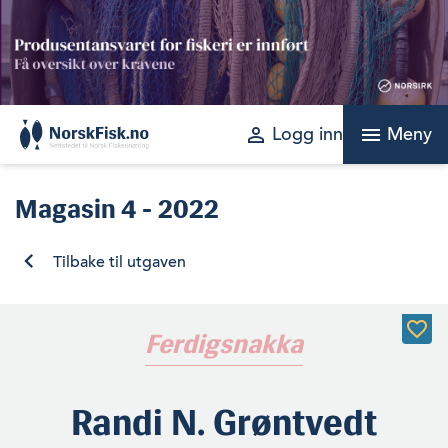
Skip
to
content
perm_identity
menu
Logg inn
Meny
Magasin
4 - 2022
Tilbake til utgaven
Ferdigsnakka
Randi N. Grøntvedt