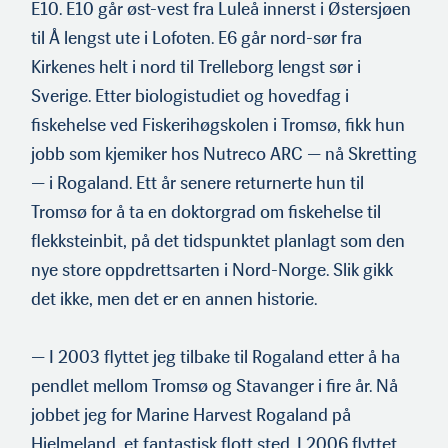
E10. E10 går øst-vest fra Luleå innerst i Østersjøen
til Å lengst ute i Lofoten. E6 går nord-sør fra
Kirkenes helt i nord til Trelleborg lengst sør i
Sverige. Etter biologistudiet og hovedfag i
fiskehelse ved Fiskerihøgskolen i Tromsø, fikk hun
jobb som kjemiker hos Nutreco ARC — nå Skretting
— i Rogaland. Ett år senere returnerte hun til
Tromsø for å ta en doktorgrad om fiskehelse til
flekksteinbit, på det tidspunktet planlagt som den
nye store oppdrettsarten i Nord-Norge. Slik gikk
det ikke, men det er en annen historie.
— I 2003 flyttet jeg tilbake til Rogaland etter å ha
pendlet mellom Tromsø og Stavanger i fire år. Nå
jobbet jeg for Marine Harvest Rogaland på
Hjelmeland, et fantastisk flott sted. I 2006 flyttet