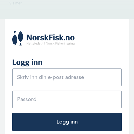
Randi N. Grøntvedt jobbet fem år i konsulentselskapet INAQ AS i
Trondheim, også en periode som daglig leder. Her står hun i midten, til
høyre for Frode Blakstad, som eier selskapet. Bildet ble tatt i 2020.
(Foto: INAQ)
Logg inn
Logg inn