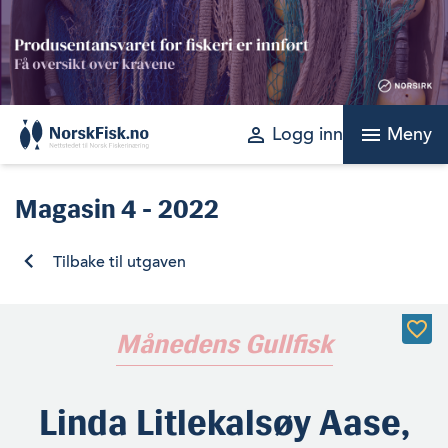
Skip
to
content
perm_identity
menu
Logg inn
Meny
Magasin
4 - 2022
Tilbake til utgaven
Månedens Gullfisk
Linda Litlekalsøy Aase,