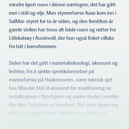
mindre kjent navn i denne næringen; det har gått
mer i stål og olje. Men styreerfarne Aase kom inn i
SalMar-styret for to år siden, og den femtifem år
gamle strilen har tross alt både navn og røtter fra
Litlekalsøy i Austevoll, der hun også fisket villaks
fra båt i barndommen.
Siden har det gått i materialteknologi, økonomi og
ledelse; fra å sjekke sprekkdannelser på
marinefartøy på Haakonsvern, være teknisk sjef
hos Mandal Stål til ansvaret for modifisering av
installasjoner i Nordsjøen og andre steder i verden
der Aker Solutions er involvert. Det siste dreier seg
altså om å gjøre digre, tekniske ting bedre, et
ansvarsområde på 10 milliarder og 6.000 ansatte.