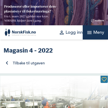
Skip
to
content
perm_identity
menu
Logg inn
Meny
Magasin
4 - 2022
Tilbake til utgaven