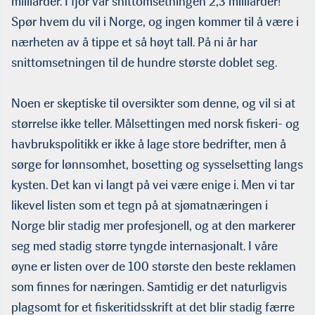
milliarder. I fjor var snittomsetningen 2,3 milliarder!
Spør hvem du vil i Norge, og ingen kommer til å være i
nærheten av å tippe et så høyt tall. På ni år har
snittomsetningen til de hundre største doblet seg.
Noen er skeptiske til oversikter som denne, og vil si at
størrelse ikke teller. Målsettingen med norsk fiskeri- og
hav­brukspolitikk er ikke å lage store bedrifter, men å
sørge for lønnsomhet, bosetting og sysselsetting langs
kysten. Det kan vi langt på vei være enige i. Men vi tar
likevel listen som et tegn på at sjømatnæringen i
Norge blir stadig mer profesjonell, og at den markerer
seg med stadig større tyngde internasjonalt. I våre
øyne er listen over de 100 største den beste reklamen
som finnes for næringen. Samtidig er det naturligvis
plagsomt for et fisker­itidsskrift at det blir stadig færre