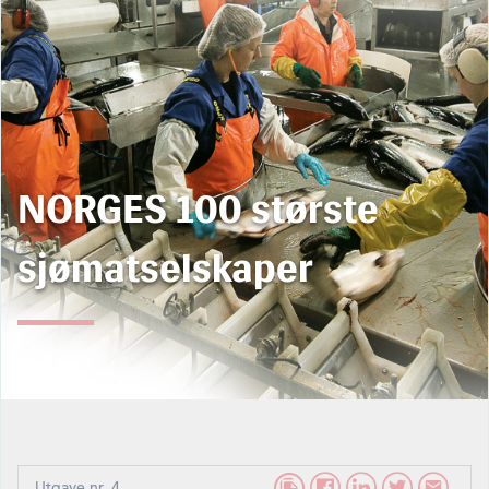
NORGES 100 største
sjømatselskaper
Utgave nr. 4