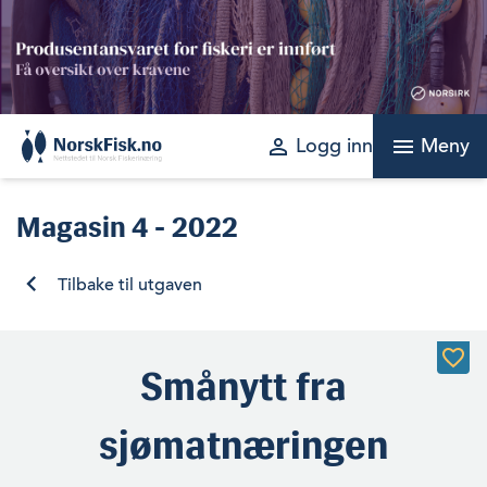
Skip
to
content
perm_identity
menu
Logg inn
Meny
Magasin
4 - 2022
Tilbake til utgaven
Smånytt fra
sjømatnæringen