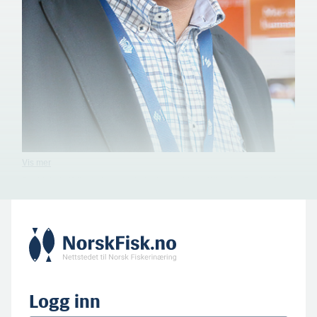
Fredd-Jarle Wilsgård er styreleder i nyetablerte Wilsgård Torsk AS i
Torsken på Senja. Her har for øvrig Wilsgård Fiskeoppdrett AS seks
standard matfisktillatelser for oppdrett av laks og ørret. (Foto: Torbjørn
Rasmussen)
Logg inn