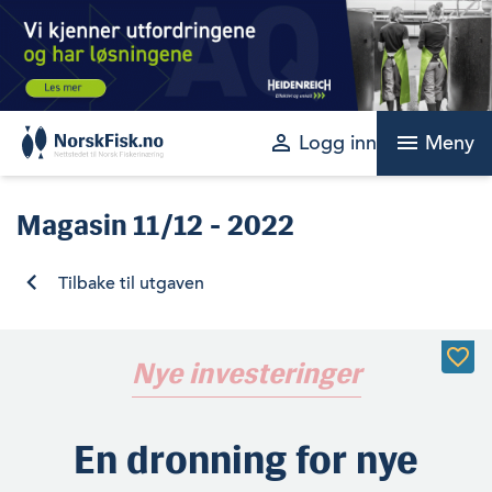
Skip
to
content
perm_identity
menu
Logg inn
Meny
Magasin
11/12 - 2022
Tilbake til utgaven
Nye investeringer
En dronning for nye