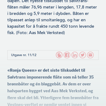
dåpen. Det nyeste tilskuddet til Sølvtrans-
flåten måler 76,96 meter i lengden, 17,8 meter
i bred­den og 5,9 meter i dybden. Båten er
tilpasset anløp til smoltan­legg, og har en
kapasitet for å frakte rundt 450 tonn levende
fisk. (Foto: Aas Mek Verksted)
Utgave nr. 11/12
«Ronja Queen» er det siste tilskuddet til
Sølvtrans imponerende flåte som nå teller 35
brønnbåter og én bløggebåt. Av dem er over
halvparten bygget ved Aas Mek Verksted, og
flere skal det bli. Ytterligere fem brønnbåter fra
Vestnes-verftet er nemlig ventet innen vi