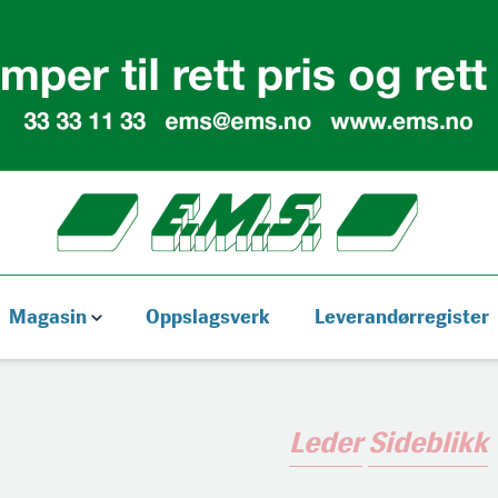
Magasin
Oppslagsverk
Leverandørregister
Leder
Sideblikk