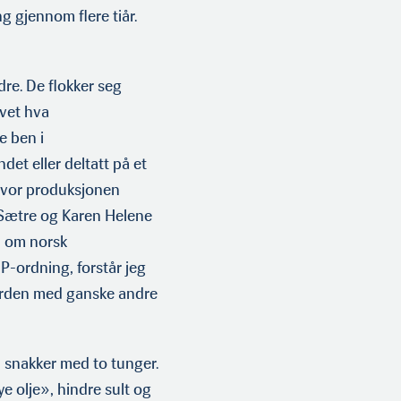
 gjennom flere tiår.
e. De flokker seg
vet hva
e ben i
et eller deltatt på et
hvor produksjonen
n Sætre og Karen Helene
» om norsk
-ordning, forstår jeg
verden med ganske andre
snakker med to tunger.
ye olje», hindre sult og