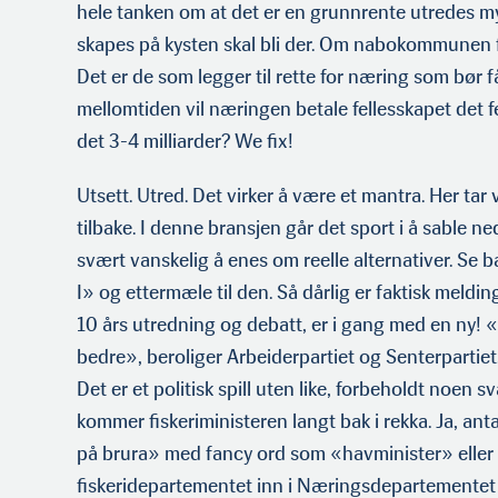
hele tanken om at det er en grunnrente utredes m
skapes på kysten skal bli der. Om nabokommunen for
Det er de som legger til rette for næring som bør få
mellomtiden vil næringen betale fellesskapet det f
det 3-4 milliarder? We fix!
Utsett. Utred. Det virker å være et mantra. Her tar 
tilbake. I denne bransjen går det sport i å sable ne
svært vanskelig å enes om reelle alternativer. Se
I» og ettermæle til den. Så dårlig er faktisk melding
10 års utredning og debatt, er i gang med en ny! «N
bedre», beroliger Arbeiderpartiet og Senterpartiet.
Det er et politisk spill uten like, forbeholdt noen s
kommer fiskeriministeren langt bak i rekka. Ja, anta
på brura» med fancy ord som «havminister» eller 
fiskeridepartementet inn i Næringsdepartementet h