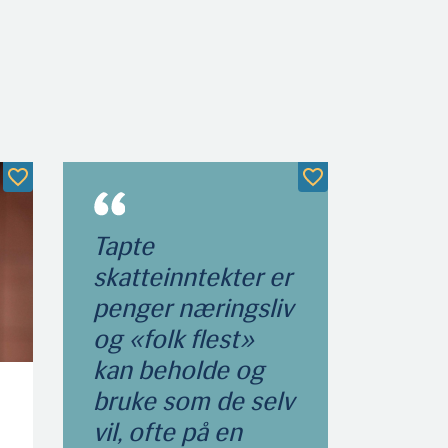
Tapte
skatteinntekter er
penger næringsliv
og «folk flest»
kan beholde og
bruke som de selv
vil, ofte på en