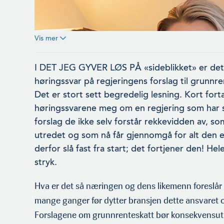
Vis mer
I DET JEG GYVER LØS PÅ «sideblikket» er de
høringssvar på regjeringens forslag til grunnr
Det er stort sett begredelig lesning. Kort fortal
høringssvarene meg om en regjering som har 
forslag de ikke selv forstår rekkevidden av, som
utredet og som nå får gjennomgå for alt den e
derfor slå fast fra start; det fortjener den! Hel
stryk.
Hva er det så næringen og dens likemenn foreslår i
mange ganger før dytter bransjen dette ansvaret 
Daglig leder i Norsk Fiskerinæring
Forslagene om grunnrenteskatt bør konsekvensutre