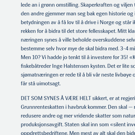
lede an i grønn omstilling. Skaperkraften og viljen 
den andre gjemmer man seg bak egen historie og 
betydningen av å få lov til å drive i Norge og står i
rekken for å bidra til det store fellesskapet. Mitt kla
næringen synes å ville beholde overskuddene selv
bestemme selv hvor mye de skal bidra med. 3-4 milli
Men 10? Vi hadde jo tenkt til å investere for 35! «
fiskebåtreder Inge Halstensen kysten. Det er lite so
sjømatnæringen er rede til å bli vår neste livbøy
får stå uimotsagt.
DET SOM SYNES Å VÆRE HELT sikkert, er at regjer
Grunnrenteskatten i havbruk kommer. Den skal — ri
redusere andre og mer vridende skatter som natur
produksjonsavgift. Staten skal inn som «silent inv
oppdrettsbedriftene. Men mest av alt skal den bidr