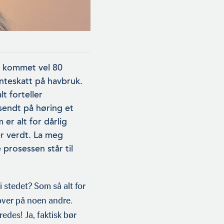
t kommet vel 80
enteskatt på havbruk.
t forteller
sendt på høring et
 er alt for dårlig
r verdt. La meg
e prosessen står til
 stedet? Som så alt for
over på noen andre.
des! Ja, faktisk bør