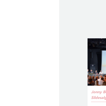
Jonny B
Sildesal