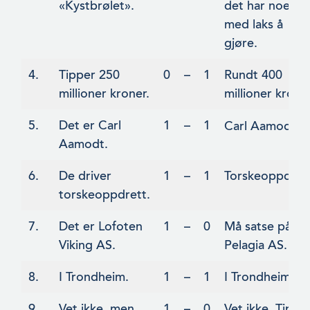
«Kystbrølet».
det har noe
med laks å
gjøre.
4.
Tipper 250
0
–
1
Rundt 400
millioner kroner.
millioner kroner
5.
Det er Carl
1
–
1
Carl
Aamodt
.
Aamodt.
6.
De driver
1
–
1
Torskeoppdret
torskeoppdrett.
7.
Det er Lofoten
1
–
0
Må satse på
Viking AS.
Pelagia AS.
8.
I Trondheim.
1
–
1
I Trondheim.
9.
Vet ikke, men
1
–
0
Vet ikke. Tippe