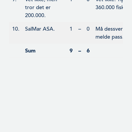
tror det er
360.000 fisk.
200.000.
10.
SalMar ASA.
1
–
0
Må dessverre
melde pass.
Sum
9
–
6