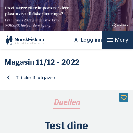
Skip
to
content
perm_identity
menu
Logg inn
Meny
Magasin
11/12 - 2022
Tilbake til utgaven
Duellen
Test dine