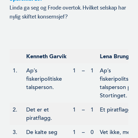
Linda ga seg og Frode overtok. Hvilket selskap har
nylig skiftet konsernsjef?
Kenneth Garvik
Lena Brungot
1.
Ap’s
1
–
1
Ap’s
fiskeripolitiske
fiskeripolitske
talsperson.
talsperson på
Stortinget.
2.
Det er et
1
–
1
Et piratflagg.
piratflagg.
3.
De kalte seg
1
–
0
Vet ikke, men