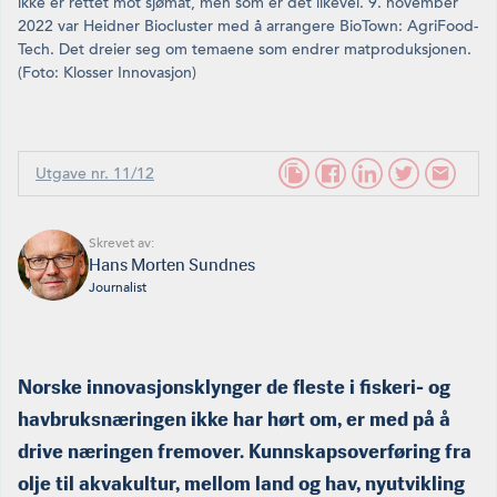
ikke er rettet mot sjømat, men som er det likevel. 9. november
2022 var Heidner Biocluster med å arrangere BioTown: AgriFood­
Tech. Det dreier seg om temaene som endrer matproduksjonen.
(Foto: Klosser Innovasjon)
Utgave nr. 11/12
Skrevet av:
Hans Morten Sundnes
Journalist
Norske innovasjonsklynger de fleste i fiskeri- og
havbruksnæringen ikke har hørt om, er med på å
drive næringen fremover. Kunnskapsoverføring fra
olje til akvakultur, mellom land og hav, nyutvikling