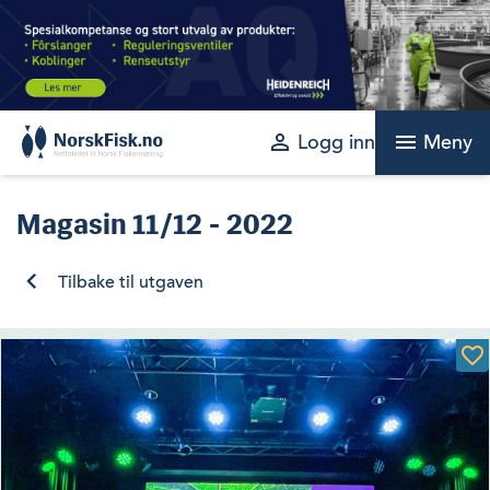
Skip
to
content
perm_identity
menu
Logg inn
Meny
Magasin
11/12 - 2022
Tilbake til utgaven