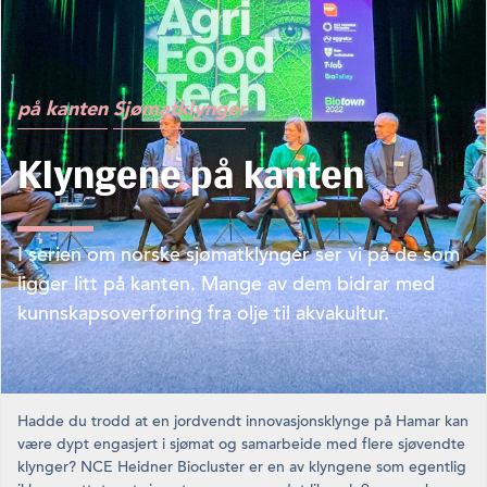
på kanten
Sjømatklynger
Klyngene på kanten
I serien om norske sjømatklynger ser vi på de som
ligger litt på kanten. Mange av dem bidrar med
kunnskapsoverføring fra olje til akvakultur.
Hadde du trodd at en jordvendt innovasjonsklynge på Hamar kan
være dypt engasjert i sjømat og samarbeide med flere sjøvendte
klynger? NCE Heidner Biocluster er en av klyngene som egentlig