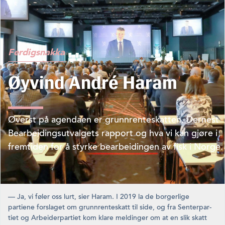
Ferdigsnakka
Øyvind André Haram
Øverst på agendaen er grunnrenteskatten. Dernest
Bearbeidingsutvalgets rapport og hva vi kan gjøre i
fremtiden for å styrke bearbeidingen av fisk i Norge.
— Ja, vi føler oss lurt, sier Haram. I 2019 la de borgerlige
partiene forslaget om grunnrenteskatt til side, og fra Senterpar­
tiet og Arbeider­partiet kom klare meldinger om at en slik skatt