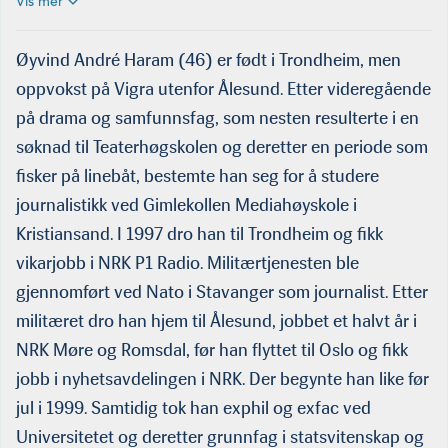
Vis mer
Øyvind André Haram (46) er født i Trondheim, men
oppvokst på Vigra utenfor Ålesund. Etter videregående
på drama og samfunnsfag, som nesten resulterte i en
søknad til Teaterhøgskolen og deretter en periode som
fisker på linebåt, bestemte han seg for å studere
journalistikk ved Gimlekollen Mediahøyskole i
Kristiansand. I 1997 dro han til Trondheim og fikk
vikarjobb i NRK P1 Radio. Militærtjenesten ble
gjennomført ved Nato i Stavanger som journalist. Etter
militæret dro han hjem til Ålesund, jobbet et halvt år i
NRK Møre og Romsdal, før han flyttet til Oslo og fikk
jobb i nyhetsavdelingen i NRK. Der begynte han like før
Øyvind André Haram har jobbet som informasjons- og
kommunikas­jonssjef i Sjømat Norge siden 2010. Han bor i
jul i 1999. Samtidig tok han exphil og exfac ved
Trondheim, er gift og har fire barn.
Universitetet og deretter grunnfag i statsvitenskap og