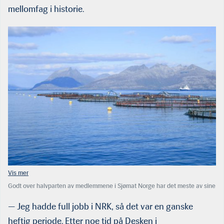
mellomfag i historie.
Godt over halvparten av medlemmene i Sjømat Norge har det meste av sine
aktiviteter knyttet opp mot havbruk. Ifølge Haram står de for over 80
prosent av matfiskproduksjonen i Norge. (Foto: Øyvind André Haram)
— Jeg hadde full jobb i NRK, så det var en ganske
heftig periode. Etter noe tid på Desken i