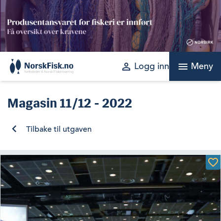
Skip
to
content
perm_identity
menu
Logg inn
Meny
Magasin
11/12 - 2022
Tilbake til utgaven