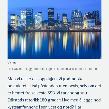
Helt OK. Bare legg ned Oslo! Inge Halstensen vil ikke felle en tåre om
byen blir avviklet med sine mange finansakrobater, for­valtere og
byråkrater. Den virkelige verdiskapingen i Norge skjer langs kysten og
Men vi reiser oss opp igjen. Vi godtar ikke
ute i distriktene, ikke på kontorer i hovedsta­den.
postulatet, altså påstanden uten bevis, selv om det
er hentet fra selveste SSB. Vi tør endog snu
Erikstads retorikk 180 grader: Hva med å legge ned
kystsamfunnene i sør, vest og nord? Har