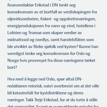
finansredaktør Erikstad i DN tenkt seg
konsekvensen av et bortfall av verdiskapingen fra
oljevirksomheten, fiskeri- og oppdrettsnæringen,
energiproduksjonen fra vann og vind, hotellene i
Lofoten og Tromsø som skaper verdier av
midnattssol og nordlys, samt handelsflåten som
ble utviklet av flinke sjøfolk ved kysten? Kunne han
vennligst tenke seg konsekvensen for Oslo og
Norge hvis provenyet fra disse næringene tørket
bort?
Hva med å legge ned Oslo, spør altså DN-
redaktøren retorisk, naivt overbevist om at det ville
bli katastrofalt for kystdistriktene og deres
næringer. Takk Terje Erikstad, for at du turte å stille
det spørsmålet. Svaret er overveldende entydig fra