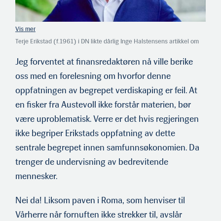
Terje Erikstad (f.1961) i DN likte dårlig Inge Halstensens artik­kel om
«koloniene» langs kysten. Den sto i
Norsk Fiskerinæring nr. 10 i fjor.
Erikstad har jobbet i DN siden 1990 og har en master i finans fra NHH
Jeg forventet at finansredaktøren nå ville berike
i Bergen. Her får han svar på tiltale.
oss med en forelesning om hvorfor denne
oppfatningen av begrepet verdiskaping er feil. At
en fisker fra Austevoll ikke forstår materien, bør
være uproblematisk. Verre er det hvis regjeringen
ikke begriper Erikstads oppfatning av dette
sentrale begrepet innen samfunnsøkonomien. Da
trenger de undervisning av bedrevitende
mennesker.
Nei da! Liksom paven i Roma, som henviser til
Vårherre når fornuften ikke strekker til, avslår