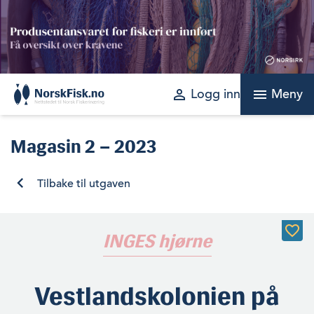
Skip
to
content
perm_identity
menu
Logg inn
Meny
Magasin
2 – 2023
Tilbake til utgaven
INGES hjørne
Vestlandskolonien på