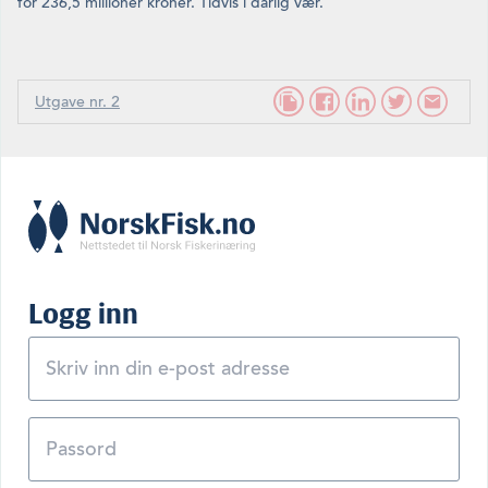
for 236,5 millioner kroner. Tidvis i dårlig vær.
Utgave nr. 2
Logg inn