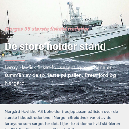
Norges 35 største fiskebåtrederier
De store holder stand
Lerøy Havfisk fisket for vesentlig mer alene enn
summen av de to neste på pallen, Prestfjord og
Nergård.
Nergård Havfiske AS beholder tredjeplassen på listen over de
største fiskebåtrederiene i Norge. «Breidtind» var et av de
fartøyene som sørget for det. I fjor fisket denne hvitfisktråler­en