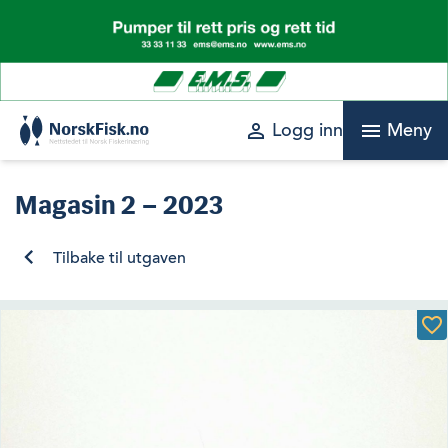
Skip
to
content
perm_identity
menu
Logg inn
Meny
Magasin
2 – 2023
Tilbake til utgaven