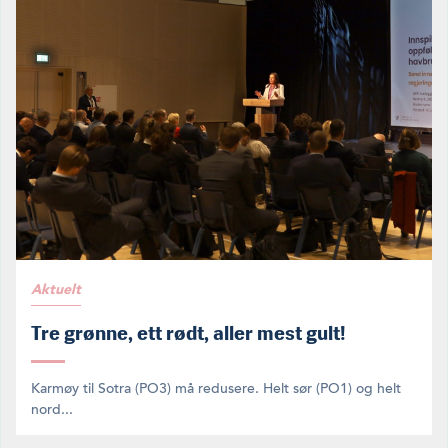
Aktuelt
Tre grønne, ett rødt, aller mest gult!
Karmøy til Sotra (PO3) må redusere. Helt sør (PO1) og helt
nord...