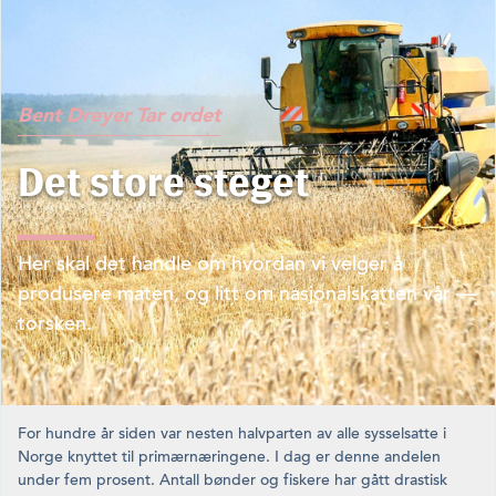
Bent Dreyer
Tar ordet
Det store steget
Her skal det handle om hvordan vi velger å
produsere maten, og litt om nasjonalskatten vår —
torsken.
For hundre år siden var nesten halvparten av alle sysselsatte i
Norge knyttet til primærnæringene. I dag er denne andelen
under fem prosent. Antall bønder og fiskere har gått drastisk