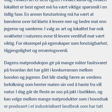
Næringsøkonomi i Nofima AS og professor II ved Norges
fiskerihøgskole.
lokalitet er best egnet må ha vært viktige spørsmål i en
tidlig fase. En annen forutsetning må ha vært at
bøndene over tid klarte å levere mer og bedre mat enn
jegerne og samlerne. I valg av art og lokalitet har nok
svakheter i naturens evne til levere verdifull mat vært
viktig. For eksempel på egenskaper som forutsigbarhet,
tilgjengelighet og ernæringsverdi.
Dagens matproduksjon gir på mange måter fasitsvaret
på hvordan det har gått i konkurransen mellom
bonden og jegeren. Det blir stadig færre av verdens
befolkning som henter maten sin ved å høste fra vill
natur. I dag går de fleste av oss på jakt i butikken, og
kan velge mellom mange matprodukter som i hovedsak
er produsert i et industrialisert landbruk som har tatt