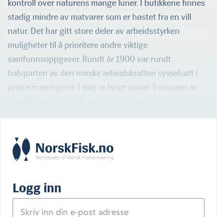
kontroll over naturens mange luner. I butikkene finnes
stadig mindre av matvarer som er høstet fra en vill
natur. Det har gitt store deler av arbeidsstyrken
muligheter til å prioritere andre viktige
samfunnsoppgaver. Rundt år 1900 var rundt
halvparten av den norske arbeidskraften sysselsatt i
primærnæringene. I dag er langt under 5 prosent av
befolkningen opptatt med å skaffe mat.
Logg inn