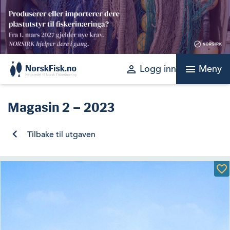
Skip
to
content
perm_identity
menu
Logg inn
Meny
Magasin
2 – 2023
Tilbake til utgaven