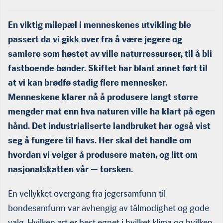
En viktig milepæl i menneskenes utvikling ble
passert da vi gikk over fra å være jegere og
samlere som høstet av ville naturressurser, til å bli
fastboende bønder. Skiftet har blant annet ført til
at vi kan brødfø stadig flere mennesker.
Menneskene klarer nå å produsere langt større
mengder mat enn hva naturen ville ha klart på egen
hånd. Det industrialiserte landbruket har også vist
seg å fungere til havs. Her skal det handle om
hvordan vi velger å produsere maten, og litt om
nasjonalskatten vår — torsken.
Bent Magne Dreyer, født 4. april 1959 i Henningsvær, er fiskeri­
En vellykket overgang fra jegersamfunn til
kandidat fra 1985 og dr. scient i foretaksstrategi ved Norges
fiskerihøgskole i 1999. Fra 1985 til 2000 var han 1. amanuensis ved
bondesamfunn var avhengig av tålmodighet og gode
Fiskerihøgskolen. I dag er han forskningssjef for faggruppen
valg. Hvilken art er best egnet i hvilket klima og hvilken