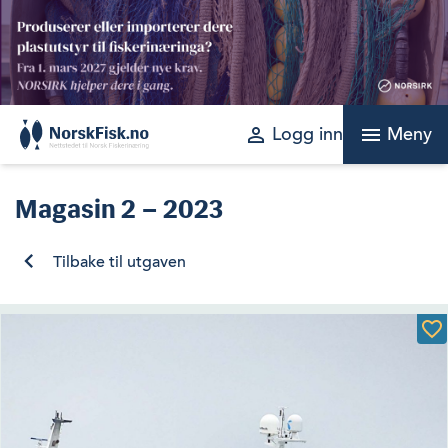
Skip
to
content
perm_identity
menu
Logg inn
Meny
Magasin
2 – 2023
Tilbake til utgaven