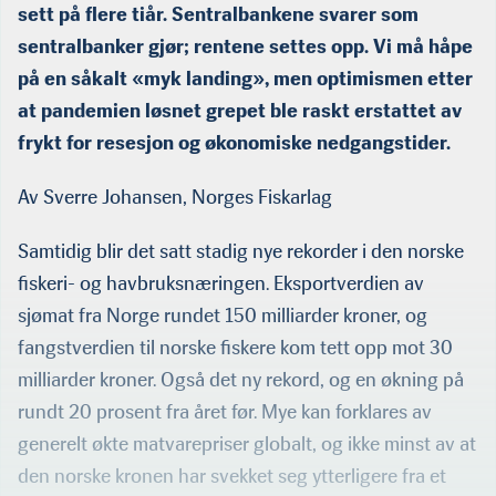
sett på flere tiår. Sentralbankene svarer som
sentralbanker gjør; rentene settes opp. Vi må håpe
på en såkalt «myk landing», men optimismen etter
at pandemien løsnet grepet ble raskt erstattet av
frykt for resesjon og økonomiske nedgangstider.
Av Sverre Johansen, Norges Fiskarlag
Samtidig blir det satt stadig nye rekorder i den norske
fiskeri- og havbruksnæringen. Eksportverdien av
sjømat fra Norge rundet 150 milliarder kroner, og
fangstverdien til norske fiskere kom tett opp mot 30
milliarder kroner. Også det ny rekord, og en økning på
rundt 20 prosent fra året før. Mye kan forklares av
generelt økte matvarepriser globalt, og ikke minst av at
den norske kronen har svekket seg ytterligere fra et