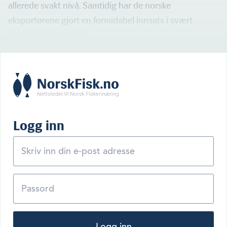
allerede svakt nivå. Samtidig har de norske
eksportørene gjort en formidabel innsats i svært
krevende markeder.
Logg inn
Logg inn