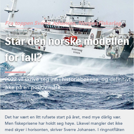
Fra toppen
Sverre Johansen, Norges Fiskarlag
Står den norske modellen
for fall?
2022 vil skrive seg inn i historiebøkene, og definitivt
ikke på en positiv måte.
Det har vært en litt rufsete start på året, med mye dårlig vær.
Men fiskeprisene har holdt seg høye. Likevel mangler det ikke
med skyer i horisonten, skriver Sverre Johansen. I ringnotflåten