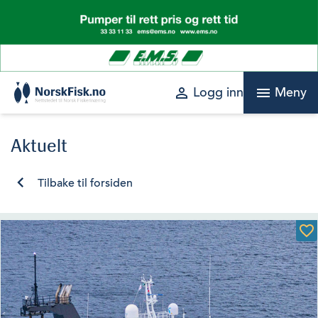
Skip
to
content
perm_identity
menu
Logg inn
Meny
Aktuelt
Tilbake til forsiden