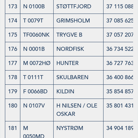
173
N 0100B
STØTTFJORD
37 115 088
174
T 0079T
GRIMSHOLM
37 085 625
175
TF0060NK
TRYGVE B
37 057 207
176
N 0001B
NORDFISK
36 734 522
177
M 0072HØ
HUNTER
36 727 763
178
T 0111T
SKULBAREN
36 400 866
179
F 0066BD
KILDIN
35 854 857
180
N 0107V
H NILSEN / OLE
35 801 431
OSKAR
181
M
NYSTRØM
34 904 189
0050MD