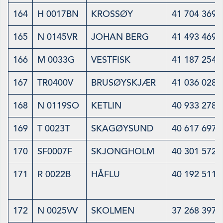
164
H 0017BN
KROSSØY
41 704 369
165
N 0145VR
JOHAN BERG
41 493 469
166
M 0033G
VESTFISK
41 187 254
167
TR0400V
BRUSØYSKJÆR
41 036 028
168
N 0119SO
KETLIN
40 933 278
169
T 0023T
SKAGØYSUND
40 617 697
170
SF0007F
SKJONGHOLM
40 301 572
171
R 0022B
HÅFLU
40 192 511
172
N 0025VV
SKOLMEN
37 268 397