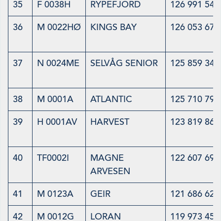
35
F 0038H
RYPEFJORD
126 991 548
36
M 0022HØ
KINGS BAY
126 053 677
37
N 0024ME
SELVÅG SENIOR
125 859 347
38
M 0001A
ATLANTIC
125 710 799
39
H 0001AV
HARVEST
123 819 868
40
TF0002I
MAGNE
122 607 695
ARVESEN
41
M 0123A
GEIR
121 686 620
42
M 0012G
LORAN
119 973 456