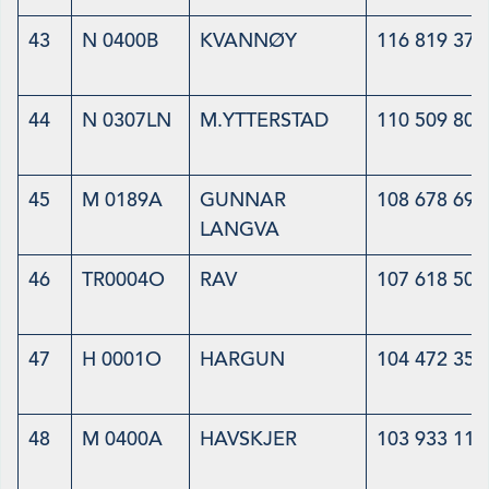
43
N 0400B
KVANNØY
116 819 378
44
N 0307LN
M.YTTERSTAD
110 509 802
45
M 0189A
GUNNAR
108 678 690
LANGVA
46
TR0004O
RAV
107 618 503
47
H 0001O
HARGUN
104 472 355
48
M 0400A
HAVSKJER
103 933 119