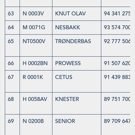
63
N 0003V
KNUT OLAV
94 341 275
64
M 0071G
NESBAKK
93 574 700
65
NT0500V
TRØNDERBAS
92 777 506
66
H 0002BN
PROWESS
91 507 620
67
R 0001K
CETUS
91 439 883
68
H 0058AV
KNESTER
89 751 700
69
N 0200B
SENIOR
89 709 647