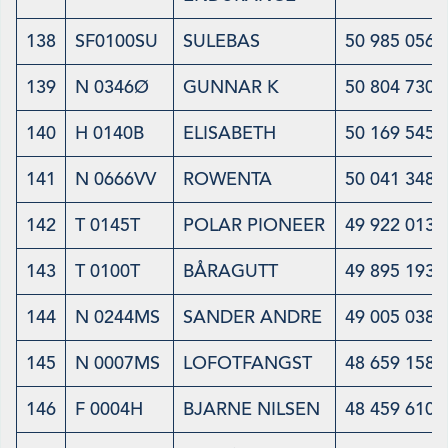
138
SF0100SU
SULEBAS
50 985 056
139
N 0346Ø
GUNNAR K
50 804 730
140
H 0140B
ELISABETH
50 169 545
141
N 0666VV
ROWENTA
50 041 348
142
T 0145T
POLAR PIONEER
49 922 013
143
T 0100T
BÅRAGUTT
49 895 193
144
N 0244MS
SANDER ANDRE
49 005 038
145
N 0007MS
LOFOTFANGST
48 659 158
146
F 0004H
BJARNE NILSEN
48 459 610