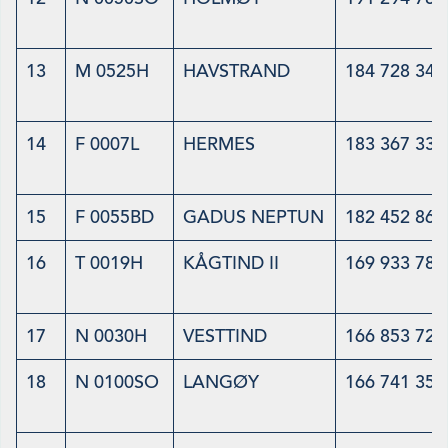
13
M 0525H
HAVSTRAND
184 728 345
14
F 0007L
HERMES
183 367 334
15
F 0055BD
GADUS NEPTUN
182 452 869
16
T 0019H
KÅGTIND II
169 933 783
17
N 0030H
VESTTIND
166 853 727
18
N 0100SO
LANGØY
166 741 350