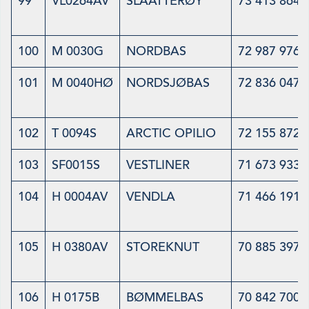
99
VL0264AV
SLAATTERØY
73 413 864
100
M 0030G
NORDBAS
72 987 976
101
M 0040HØ
NORDSJØBAS
72 836 047
102
T 0094S
ARCTIC OPILIO
72 155 872
103
SF0015S
VESTLINER
71 673 933
104
H 0004AV
VENDLA
71 466 191
105
H 0380AV
STOREKNUT
70 885 397
106
H 0175B
BØMMELBAS
70 842 700