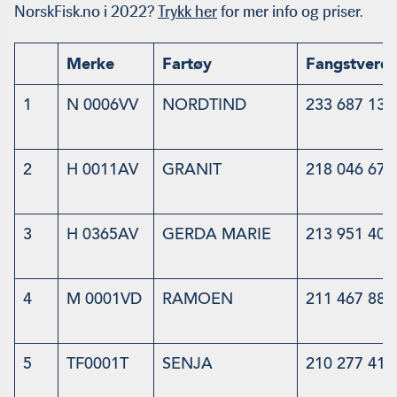
NorskFisk.no i 2022?
Trykk her
for mer info og priser.
Merke
Fartøy
Fangstverdi
1
N 0006VV
NORDTIND
233 687 130
2
H 0011AV
GRANIT
218 046 673
3
H 0365AV
GERDA MARIE
213 951 409
4
M 0001VD
RAMOEN
211 467 884
5
TF0001T
SENJA
210 277 417