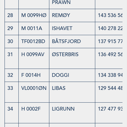
PRAWN
28
M 0099HØ
REMØY
143 536 564
29
M 0011A
ISHAVET
140 278 224
30
TF0012BD
BÅTSFJORD
137 915 778
31
H 0099AV
ØSTERBRIS
136 492 561
32
F 0014H
DOGGI
134 338 941
33
VL0001ØN
LIBAS
129 544 483
34
H 0002F
LIGRUNN
127 477 939