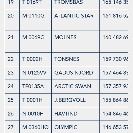
19
T 0169T
TROMSBAS
165 146 353
20
M 0110G
ATLANTIC STAR
161 816 527
21
M 0069G
MOLNES
160 482 695
22
T 0002H
TØNSNES
159 730 968
23
N 0125VV
GADUS NJORD
157 464 836
24
TF0135A
ARCTIC SWAN
157 357 932
25
T 0001H
J.BERGVOLL
155 864 866
26
N 0010H
HAVTIND
154 846 468
27
M 0360HØ
OLYMPIC
146 653 577