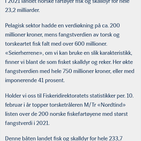
I 2021 landet norske fartøyer fisk og skalldyr for hele
23,2 milliarder.
Pelagisk sektor hadde en verdiøkning på ca. 200
millioner kroner, mens fangstverdien av torsk og
torskeartet fisk falt med over 600 millioner.
«Seierherrene», om vi kan bruke en slik karakteristikk,
finner vi blant de som fisket skalldyr og reker. Her økte
fangstverdien med hele 750 millioner kroner, eller med
imponerende 41 prosent.
Holder vi oss til Fiskeridirektoratets statistikker per. 10.
februar i år topper torsketråleren M/Tr «Nordtind»
listen over de 200 norske fiskefartøyene med størst
fangstverdi i 2021.
Denne båten landet fisk og skalldyr for hele 233,7