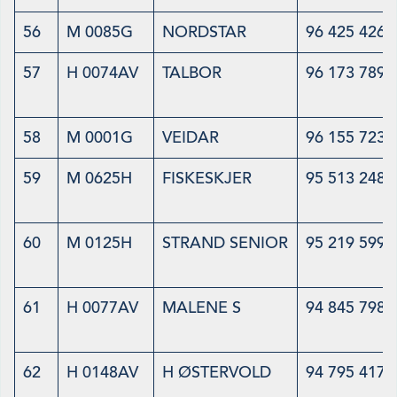
56
M 0085G
NORDSTAR
96 425 426
57
H 0074AV
TALBOR
96 173 789
58
M 0001G
VEIDAR
96 155 723
59
M 0625H
FISKESKJER
95 513 248
60
M 0125H
STRAND SENIOR
95 219 599
61
H 0077AV
MALENE S
94 845 798
62
H 0148AV
H ØSTERVOLD
94 795 417