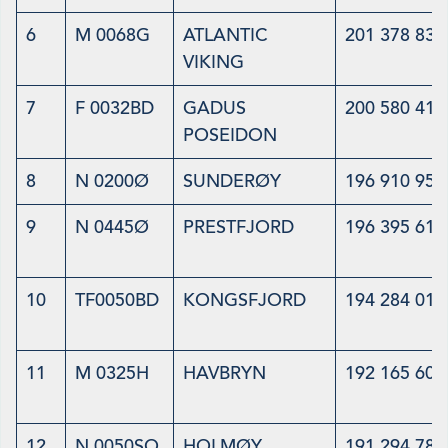
6
M 0068G
ATLANTIC
201 378 830
VIKING
7
F 0032BD
GADUS
200 580 414
POSEIDON
8
N 0200Ø
SUNDERØY
196 910 953
9
N 0445Ø
PRESTFJORD
196 395 610
10
TF0050BD
KONGSFJORD
194 284 010
11
M 0325H
HAVBRYN
192 165 606
12
N 0050SO
HOLMØY
191 294 783