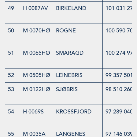
49
H 0087AV
BIRKELAND
101 031 275
50
M 0070HØ
ROGNE
100 590 705
51
M 0065HØ
SMARAGD
100 274 975
52
M 0505HØ
LEINEBRIS
99 357 501
53
M 0122HØ
SJØBRIS
98 510 260
54
H 0069S
KROSSFJORD
97 289 040
55
M 0035A
LANGENES
97 146 039