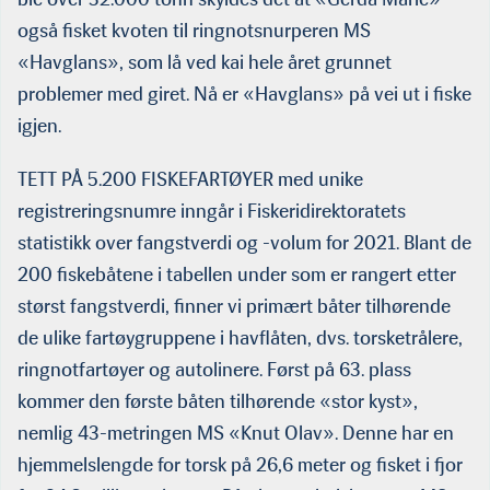
også fisket kvoten til ringnotsnurperen MS
«Havglans», som lå ved kai hele året grunnet
problemer med giret. Nå er «Havglans» på vei ut i fiske
igjen.
TETT PÅ 5.200 FISKEFARTØYER med unike
registreringsnumre inngår i Fiskeridirektoratets
statistikk over fangstverdi og -volum for 2021. Blant de
200 fiskebåtene i tabellen under som er rangert etter
størst fangstverdi, finner vi primært båter tilhørende
de ulike fartøygruppene i havflåten, dvs. torsketrålere,
ringnotfartøyer og autolinere. Først på 63. plass
kommer den første båten tilhørende «stor kyst»,
nemlig 43-metringen MS «Knut Olav». Denne har en
hjemmelslengde for torsk på 26,6 meter og fisket i fjor