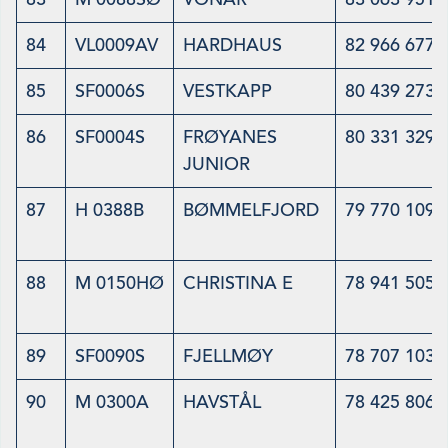
84
VL0009AV
HARDHAUS
82 966 677
85
SF0006S
VESTKAPP
80 439 273
86
SF0004S
FRØYANES
80 331 329
JUNIOR
87
H 0388B
BØMMELFJORD
79 770 109
88
M 0150HØ
CHRISTINA E
78 941 505
89
SF0090S
FJELLMØY
78 707 103
90
M 0300A
HAVSTÅL
78 425 806