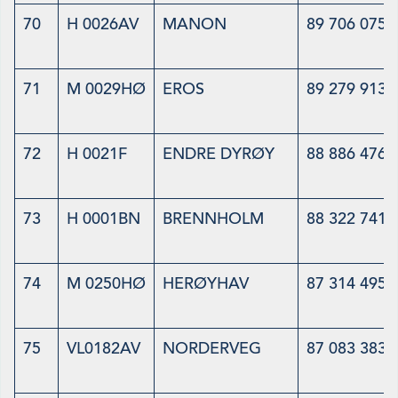
70
H 0026AV
MANON
89 706 075
71
M 0029HØ
EROS
89 279 913
72
H 0021F
ENDRE DYRØY
88 886 476
73
H 0001BN
BRENNHOLM
88 322 741
74
M 0250HØ
HERØYHAV
87 314 495
75
VL0182AV
NORDERVEG
87 083 383