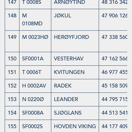
147
T 0008S
ARNØYTIND
48 316 342
148
M
JØKUL
47 906 126
0108MD
149
M 0023HØ
HERØYFJORD
47 338 560
150
SF0001A
VESTERHAV
47 162 566
151
T 0006T
KVITUNGEN
46 977 455
152
H 0002AV
RADEK
45 158 509
153
N 0220Ø
LEANDER
44 795 715
154
SF0008A
SJØGLANS
44 513 541
155
SF0002S
HOVDEN VIKING
44 177 409