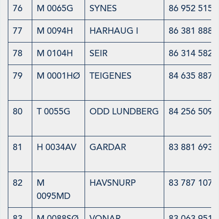
76
M 0065G
SYNES
86 952 515
77
M 0094H
HARHAUG I
86 381 888
78
M 0104H
SEIR
86 314 582
79
M 0001HØ
TEIGENES
84 635 887
80
T 0055G
ODD LUNDBERG
84 256 509
81
H 0034AV
GARDAR
83 881 693
82
M
HAVSNURP
83 787 107
0095MD
83
M 0088SØ
VONAR
83 063 951