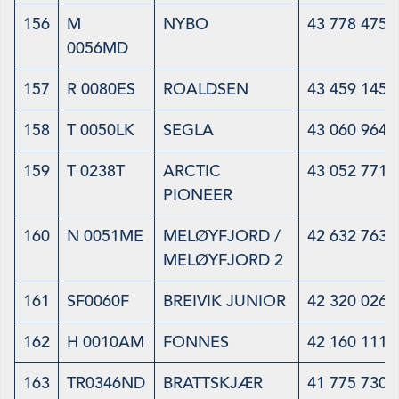
156
M
NYBO
43 778 475
0056MD
157
R 0080ES
ROALDSEN
43 459 145
158
T 0050LK
SEGLA
43 060 964
159
T 0238T
ARCTIC
43 052 771
PIONEER
160
N 0051ME
MELØYFJORD /
42 632 763
MELØYFJORD 2
161
SF0060F
BREIVIK JUNIOR
42 320 026
162
H 0010AM
FONNES
42 160 111
163
TR0346ND
BRATTSKJÆR
41 775 730