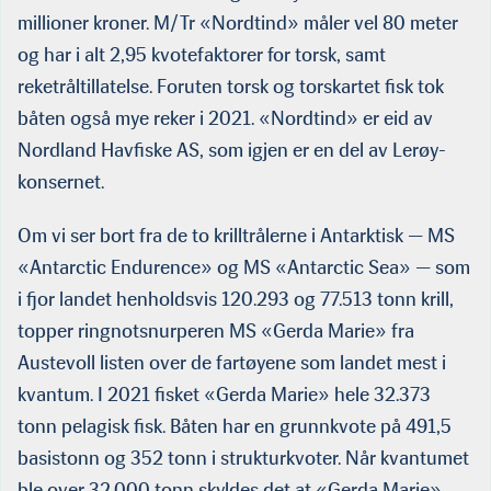
millioner kroner. M/Tr «Nordtind» måler vel 80 meter
og har i alt 2,95 kvotefaktorer for torsk, samt
reketråltillatelse. Foruten torsk og torskartet fisk tok
båten også mye reker i 2021. «Nordtind» er eid av
Nordland Havfiske AS, som igjen er en del av Lerøy-
konsernet.
Om vi ser bort fra de to krilltrålerne i Antarktisk — MS
«Antarctic Endurence» og MS «Antarctic Sea» — som
i fjor landet henholdsvis 120.293 og 77.513 tonn krill,
topper ringnotsnurperen MS «Gerda Marie» fra
Austevoll listen over de fartøyene som landet mest i
kvantum. I 2021 fisket «Gerda Marie» hele 32.373
tonn pelagisk fisk. Båten har en grunnkvote på 491,5
basistonn og 352 tonn i strukturkvoter. Når kvantumet
ble over 32.000 tonn skyldes det at «Gerda Marie»