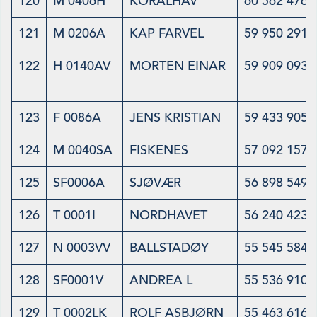
120
M 0406H
KORALHAV
60 562 476
121
M 0206A
KAP FARVEL
59 950 291
122
H 0140AV
MORTEN EINAR
59 909 093
123
F 0086A
JENS KRISTIAN
59 433 905
124
M 0040SA
FISKENES
57 092 157
125
SF0006A
SJØVÆR
56 898 549
126
T 0001I
NORDHAVET
56 240 423
127
N 0003VV
BALLSTADØY
55 545 584
128
SF0001V
ANDREA L
55 536 910
129
T 0002LK
ROLF ASBJØRN
55 463 616