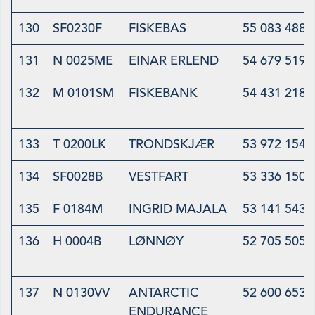
130
SF0230F
FISKEBAS
55 083 488
131
N 0025ME
EINAR ERLEND
54 679 519
132
M 0101SM
FISKEBANK
54 431 218
133
T 0200LK
TRONDSKJÆR
53 972 154
134
SF0028B
VESTFART
53 336 150
135
F 0184M
INGRID MAJALA
53 141 543
136
H 0004B
LØNNØY
52 705 505
137
N 0130VV
ANTARCTIC
52 600 653
ENDURANCE