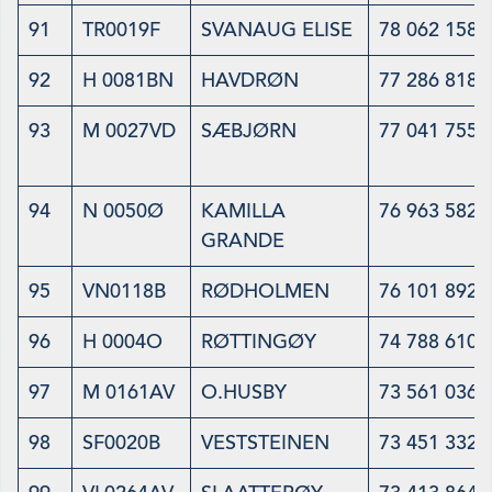
91
TR0019F
SVANAUG ELISE
78 062 158
92
H 0081BN
HAVDRØN
77 286 818
93
M 0027VD
SÆBJØRN
77 041 755
94
N 0050Ø
KAMILLA
76 963 582
GRANDE
95
VN0118B
RØDHOLMEN
76 101 892
96
H 0004O
RØTTINGØY
74 788 610
97
M 0161AV
O.HUSBY
73 561 036
98
SF0020B
VESTSTEINEN
73 451 332