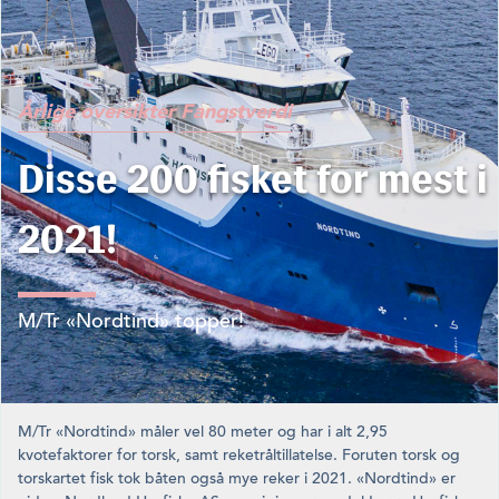
Årlige oversikter
Fangstverdi
Disse 200 fisket for mest i
2021!
M/Tr «Nordtind» topper!
M/Tr «Nordtind» måler vel 80 meter og har i alt 2,95
kvotefaktorer for torsk, samt reketråltillatelse. Foruten torsk og
torskartet fisk tok båten også mye reker i 2021. «Nordtind» er