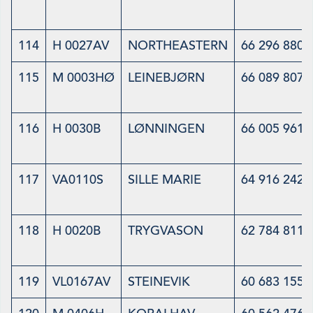
114
H 0027AV
NORTHEASTERN
66 296 880
115
M 0003HØ
LEINEBJØRN
66 089 807
116
H 0030B
LØNNINGEN
66 005 961
117
VA0110S
SILLE MARIE
64 916 242
118
H 0020B
TRYGVASON
62 784 811
119
VL0167AV
STEINEVIK
60 683 155