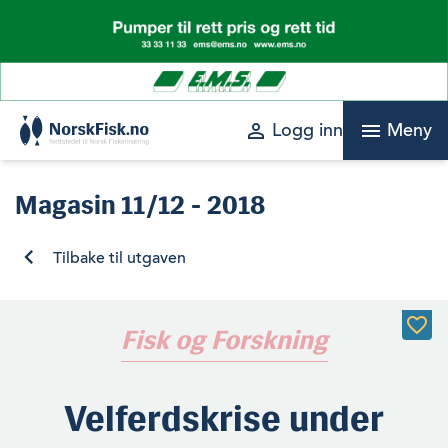
Skip
to
content
perm_identity
menu
Logg inn
Meny
Magasin
11/12 - 2018
Tilbake til utgaven
Fisk og Forskning
Velferdskrise under