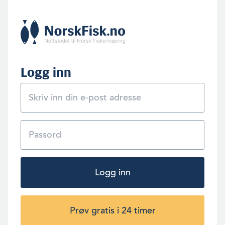
bør være lov. Samtidig er det godt mulig laksenæringen må se
langt etter den raske volumveksten alle drømmer om, i hvert fall
basert på oppdrett i dagens form. Kravet om velferd blir neppe
svakere.
Velferd var altså tema for årets TEKMAR i Trondheim.
Programmet var så innholdsrikt og sammensatt at det er slikt
Logg inn
man har konfer­anser til. Følgelig nytter det ikke å prøve og
sammenfatte innen­for rammene av en bladutgivelse. Samtidig
finner vi det vel verdt å spandere noen drypp. De blir ikke
lusefrie.
Logg inn
Prøv gratis i 24 timer