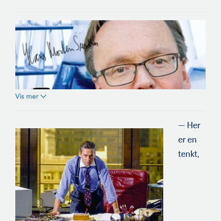
Vis mer
— Her
er en
tenkt,
Velferden kommer i veien for bærekraft! Denne uttalelsen
dukket opp under samtalen i den litt trege barkøen etter
middagen på TEKMAR. Hvis det ikke var bærekraften som kom i
veien for velfer­den? Uansett var opphavspersonen høyst
edruelig og oppegående. Poenget var at flere av de største