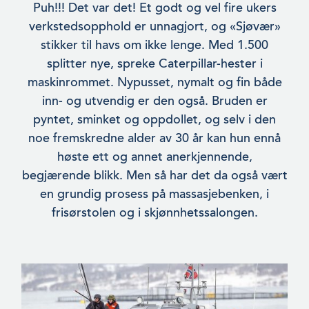
Puh!!! Det var det! Et godt og vel fire ukers
verkstedsopphold er unnagjort, og «Sjøvær»
stikker til havs om ikke lenge. Med 1.500
splitter nye, spreke Caterpillar-hester i
maskinrommet. Nypusset, nymalt og fin både
inn- og utvendig er den også. Bruden er
pyn­tet, sminket og oppdollet, og selv i den
noe fremskredne alder av 30 år kan hun ennå
høste ett og annet anerkjennende,
begjærende blikk. Men så har det da også vært
en grundig prosess på massas­jebenken, i
frisørstolen og i skjønnhetssalongen.