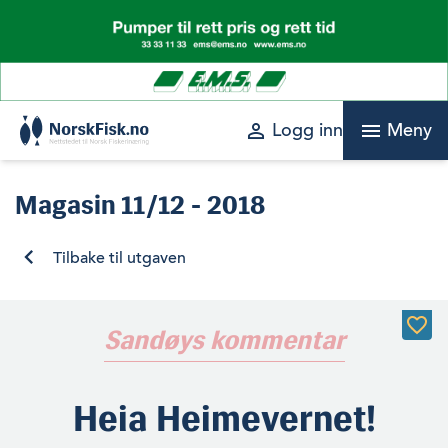
Skip
to
content
perm_identity
menu
Logg inn
Meny
Magasin
11/12 - 2018
Tilbake til utgaven
Sandøys kommentar
Heia Heimevernet!