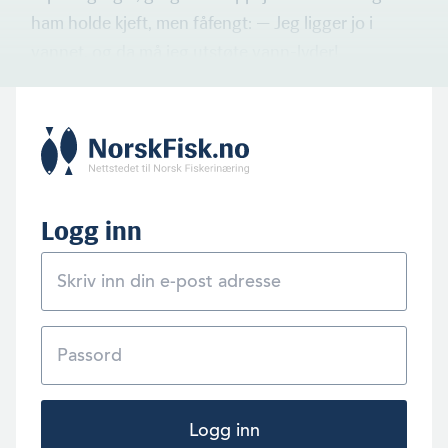
ham holde kjeft, men fåfengt: — Jeg ligger jo i
vannet, og da må jeg utstøte vann-lyder!
Logg inn
Logg inn