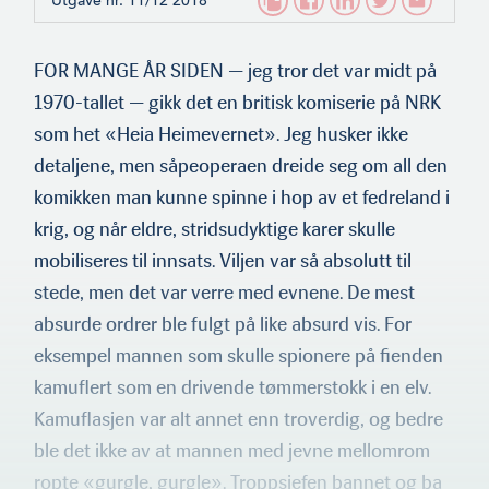
Utgave nr. 11/12 2018
FOR MANGE ÅR SIDEN — jeg tror det var midt på
1970-tallet — gikk det en britisk komiserie på NRK
som het «Heia Heimevernet». Jeg husker ikke
detaljene, men såpeoperaen dreide seg om all den
komikken man kunne spinne i hop av et fedreland i
krig, og når eldre, stridsudyktige karer skulle
mobiliseres til innsats. Viljen var så absolutt til
stede, men det var verre med evnene. De mest
absurde ordrer ble fulgt på like absurd vis. For
eksempel mannen som skulle spionere på fienden
kamuflert som en drivende tømmerstokk i en elv.
Kamuflasjen var alt annet enn troverdig, og bedre
ble det ikke av at mannen med jevne mellomrom
ropte «gur­gle, gurgle». Troppsjefen bannet og ba