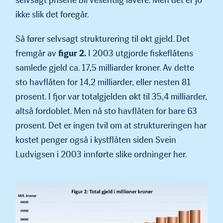
selvsagt prisene bli vesentlig lavere. Men det er jo
ikke slik det foregår.
Så fører selvsagt strukturering til økt gjeld. Det
fremgår av
figur 2.
I 2003 utgjorde fiskeflåtens
samlede gjeld ca. 17,5 milliarder kroner. Av dette
sto havflåten for 14,2 milliarder, eller nesten 81
prosent. I fjor var totalgjelden økt til 35,4 milliarder,
altså fordoblet. Men nå sto havflåten for bare 63
prosent. Det er ingen tvil om at struktureringen har
kostet penger også i kystflåten siden Svein
Ludvigsen i 2003 innførte slike ordninger her.