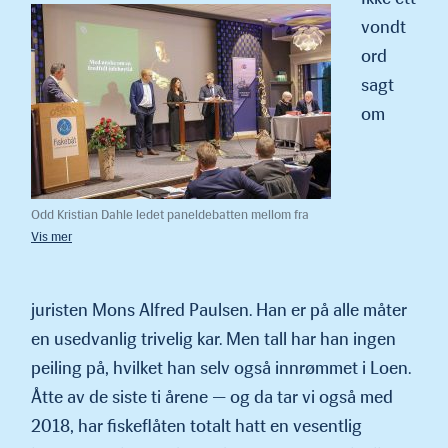
vondt
ord
sagt
om
Odd Kristian Dahle ledet paneldebatten mellom fra
venstre Agnar Lyng, Kathrine Tveiterås og Mons Alfred
Paulsen. To menn mot en dame er ikke etter læreboka,
men Tveiterås bet godt fra seg. (Foto: Thv jr.)
juristen Mons Alfred Paulsen. Han er på alle måter
en usedvanlig trivelig kar. Men tall har han ingen
peiling på, hvilket han selv også innrømmet i Loen.
Åtte av de siste ti årene — og da tar vi også med
2018, har fiskeflåten totalt hatt en vesentlig