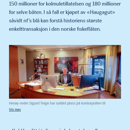
150 millioner for kolmuletillatelsen og 180 millioner
for selve båten. I så fall er kjøpet av «Haugagut»
såvidt nf’s blå kan forstå historiens største
enkelttransaksjon i den norske fiskeflåten.
Herøy-reder Sigurd Teige har ryddet plass på kontorpulten til
«Haugagut». Båten skal omdøpes til «Leikvin», og overtakelsen
skjedde 18. desember. (Foto: Thv jr.)