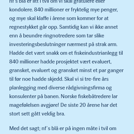
nf’s blå er litt i tvil om vi skal gratulere eller
kondolere. 840 millioner er fryktelig mye penger,
og mye skal klaffe i årene som kommer for at
regnestykket går opp. Samtidig kan vi ikke annet
enn å beundre ringnotredere som tar slike
investeringsbeslutning­er nærmest på strak arm.
Hadde det vært snakk om et fiskeindus­trianlegg til
840 millioner hadde prosjektet vært evaluert,
gransket, evaluert og gransket minst et par ganger
til før noe hadde skjedd. Skal vi si tre-fire års
planlegging med diverse rådgivningsfirma og
konsulenter på banen. Norske fiskebåtredere lar
magefølelsen avgjøre! De siste 20 årene har det
stort sett gått veldig bra.
Med det sagt; nf´s blå er på ingen måte i tvil om