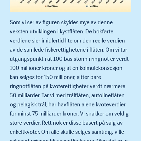
Som vi ser av figuren skyldes mye av denne
veksten utviklingen i kystflåten. De bokførte
verdiene sier imidlertid lite om den reelle verdien
av de samlede fiskeret­tighetene i flåten. Om vi tar
utgangspunkt i at 100 basistonn i ringnot er verdt
100 millioner kroner og at en kolmulekonsesjon
kan selges for 150 millioner, sitter bare
ringnotflåten på kvo­terettigheter verdt nærmere
50 milliarder. Tar vi med trålflåten, autolineflåten
og pelagisk trål, har havflåten alene kvoteverdier
for minst 75 milliarder kroner. Vi snakker om veldig
store verdi­er. Rett nok er disse basert på salg av
enkeltkvoter. Om alle skulle selges samtidig, ville