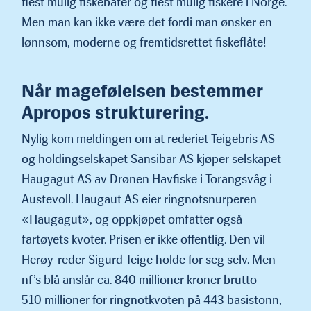
flest mulig fiskebåter og flest mulig fiskere i Norge.
Men man kan ikke være det fordi man ønsker en
lønnsom, moderne og fremtidsrettet fiskeflåte!
Når magefølelsen bestemmer
Apropos strukturering.
Nylig kom meldingen om at rederiet Teigebris AS
og holdingselska­pet Sansibar AS kjøper selskapet
Haugagut AS av Drønen Havfiske i Torangsvåg i
Austevoll. Haugaut AS eier ringnotsnurperen
«Hauga­gut», og oppkjøpet omfatter også
fartøyets kvoter. Prisen er ikke offentlig. Den vil
Herøy-reder Sigurd Teige holde for seg selv. Men
nf’s blå anslår ca. 840 millioner kroner brutto —
510 mil­lioner for ringnotkvoten på 443 basistonn,