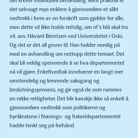
det krever individuell behan­dling. Rent praktisk er
det selvsagt mye enklere å gjennomføre et slikt
nedtrekk i form av en forskrift som gjelder for alle,
men dette vil ikke holde rettslig, om nf’s blå skal tro
vit. ass. Håvard Berntzen ved Universitetet i Oslo.
Og det er det all grunn til. Han holder nemlig på
med en avhandling om nettopp dette temaet. Det
skal bli veldig spennende å se hva departementet
nå vil gjøre. Enkeltvedtak innebærer en langt mer
omstendelig og krevende saksgang og
beslutningsprosess, og gir også de som rammes
en rekke rettigheter. Det blir kanskje ikke så enkelt å
gjennomføre nedtrekk som politikerne og
byråkratene i Nærings- og fiskeridepartementet
hadde tenkt seg på forhånd.