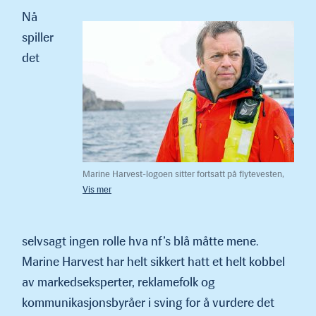
Nå
spiller
det
Marine Harvest-logoen sitter fortsatt på flytevesten,
så dette bildet er snart historie. Alf-Helge Aarskog er
villig til å grave dypt i lommeboka for å løfte frem den
nye merkevaren MOWI.
selvsagt ingen rolle hva nf’s blå måtte mene.
Marine Harvest har helt sikkert hatt et helt kobbel
av marked­seksperter, reklamefolk og
kommunikasjonsbyråer i sving for å vurdere det