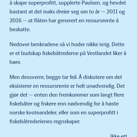
å skape superprofitt, sup­plerte Paulsen, og hevdet
bastant at det maks dreier seg om to år — 2011 og
2016 — at flåten har generert en ressursrente å
be­skatte.
Nedover benkradene så vi hoder nikke ivrig. Dette
er et budskap fiskebåtrederne på Vestlandet liker å
høre.
Men dessverre; begge tar feil. Å diskutere om det
eksisterer en ressursrente er helt unødvendig. Det
gjør det — enten den frem­kommer som langt flere
fiskebåter og fiskere enn nødvendig for å høste
norske kvoteandeler, eller som en superprofitt i
fiskebåtrederienes regnskaper.
Ikke ett