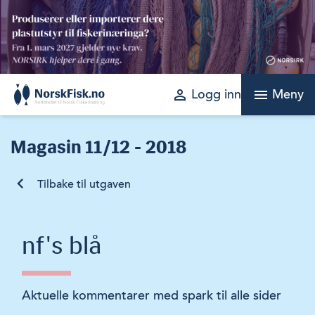
Skip
to
content
perm_identity
menu
Logg inn
Meny
Magasin
11/12 - 2018
Tilbake til utgaven
nf's blå
Aktuelle kommentarer med spark til alle sider