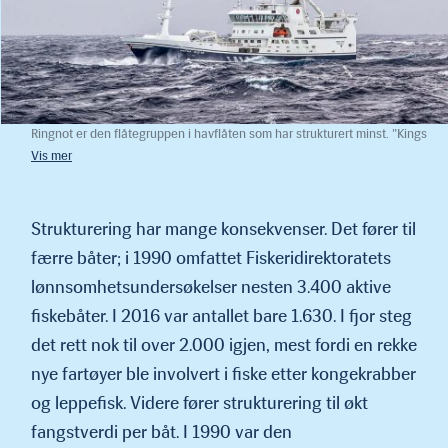
Ringnot er den flåtegruppen i havflåten som har strukturert minst. ”Kings
Bay” har kjøpt 150 basistonn, og har 500 basistonn i grunnkvote. Det er
fortsatt 200 basistonn til ”kvotetaket”.
Strukturering har mange konsekvenser. Det fører til
færre båter; i 1990 omfattet Fiskeridirektoratets
lønnsomhetsundersøkelser nesten 3.400 aktive
fiskebåter. I 2016 var antallet bare 1.630. I fjor steg
det rett nok til over 2.000 igjen, mest fordi en rekke
nye fartøyer ble involvert i fiske etter kongekrabber
og leppe­fisk. Videre fører strukturering til økt
fangstverdi per båt. I 1990 var den