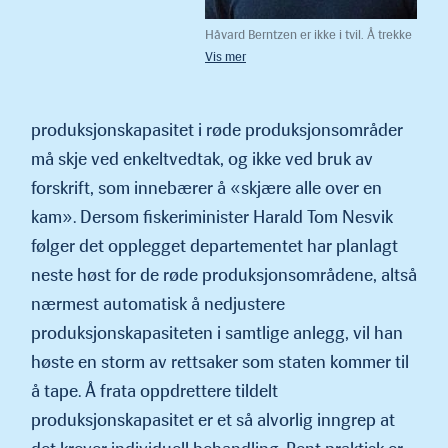
Håvard Berntzen er ikke i tvil. Å trekke
tilbake MTB ved bruk av forskrift
holder ikke. Dette må i så fall skje ved
enkeltvedtak.
produksjonskapasitet i røde produksjonsområder
må skje ved enkeltvedtak, og ikke ved bruk av
forskrift, som innebærer å «skjære alle over en
kam». Dersom fiskeriminister Harald Tom Nesvik
følger det opplegget departe­mentet har planlagt
neste høst for de røde produksjonsområdene, altså
nærmest automatisk å nedjustere
produksjonskapasiteten i samtlige anlegg, vil han
høste en storm av rettsaker som staten kommer til
å tape. Å frata oppdrettere tildelt
produksjonskapa­sitet er et så alvorlig inngrep at