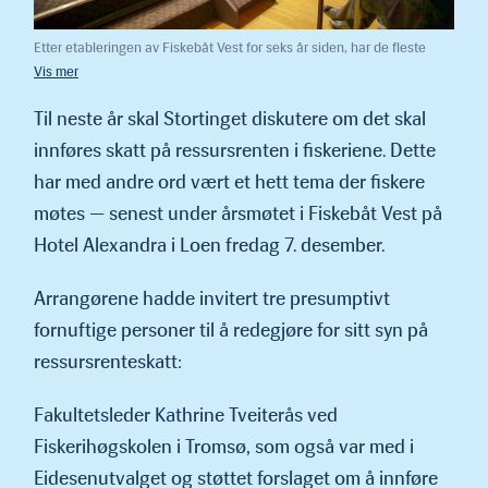
Etter etableringen av Fiskebåt Vest for seks år siden, har de fleste
årsmøtene vært arrangert i Ålesund. I år valgte man Hotel Alexandra i
Loen, og det angrer ingen på i etterkant. Møtelokalet var stapp fullt,
og programmet svært interessant. (Foto: Thv jr.)
Til neste år skal Stortinget diskutere om det skal
innføres skatt på ressursrenten i fiskeriene. Dette
har med andre ord vært et hett tema der fiskere
møtes — senest under årsmøtet i Fiskebåt Vest på
Hotel Alexandra i Loen fredag 7. desember.
Arrangørene hadde invitert tre presumptivt
fornuftige personer til å redegjøre for sitt syn på
ressursrenteskatt:
Fakultetsleder Kathrine Tveiterås ved
Fiskerihøgskolen i Tromsø, som også var med i
Eidesenutvalget og støttet forslaget om å innføre