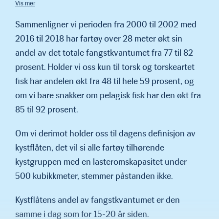
kyst». Men vi kan godt forstå de som mener at dette slett ikke er en
kystbåt.
Sammenligner vi perioden fra 2000 til 2002 med
2016 til 2018 har fartøy over 28 meter økt sin
andel av det totale fangstkvantumet fra 77 til 82
prosent. Holder vi oss kun til torsk og torskeartet
fisk har andelen økt fra 48 til hele 59 prosent, og
om vi bare snakker om pelagisk fisk har den økt fra
85 til 92 prosent.
Om vi derimot holder oss til dagens definisjon av
kystflåten, det vil si alle fartøy tilhørende
kystgruppen med en lasteromskapa­sitet under
500 kubikkmeter, stemmer påstanden ikke.
Kystflåtens andel av fangstkvantumet er den
samme i dag som for 15-20 år siden.