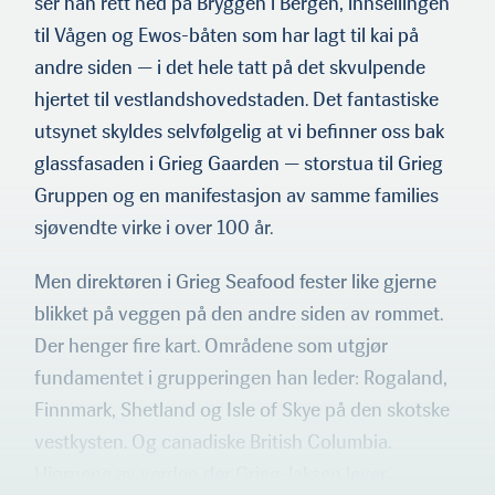
ser han rett ned på Bryggen i Bergen, innseilingen
til Vågen og Ewos-båten som har lagt til kai på
andre siden — i det hele tatt på det skvul­pende
hjertet til vestlandshovedstaden. Det fantastiske
utsynet skyldes selvfølgelig at vi befinner oss bak
glassfasaden i Grieg Gaarden — storstua til Grieg
Gruppen og en manifestasjon av samme families
sjøvendte virke i over 100 år.
Men direktøren i Grieg Seafood fester like gjerne
blikket på veggen på den andre siden av rommet.
Der henger fire kart. Områdene som utgjør
fundamentet i grupperingen han leder: Rogaland,
Finnmark, Shetland og Isle of Skye på den skotske
vestkysten. Og canadiske British Columbia.
Hjørnene av verden der Grieg-laksen lever.