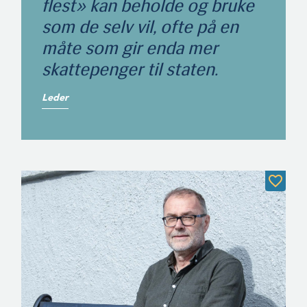
flest» kan beholde og bruke
som de selv vil, ofte på en
måte som gir enda mer
skattepenger til staten.
Leder