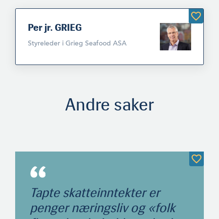
Per jr. GRIEG
Styreleder i Grieg Seafood ASA
Andre saker
Tapte skatteinntekter er
penger næringsliv og «folk