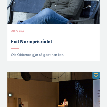
NF's blå
Exit Normprisrådet
Ola Oldernes gjør så godt han kan.