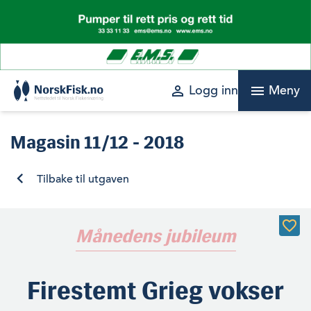
Skip
to
content
perm_identity
menu
Logg inn
Meny
Magasin
11/12 - 2018
Tilbake til utgaven
Månedens jubileum
Firestemt Grieg vokser