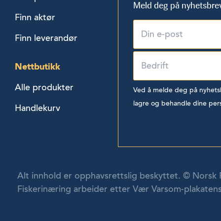
Meld deg på nyhetsbre
Finn aktør
Finn leverandør
Nettbutikk
Alle produkter
Ved å melde deg på nyhetsbr
lagre og behandle dine per
Handlekurv
Alt innhold er opphavsrettslig beskyttet. © Norsk 
Fiskerinæring arbeider etter Vær Varsom-plakatens