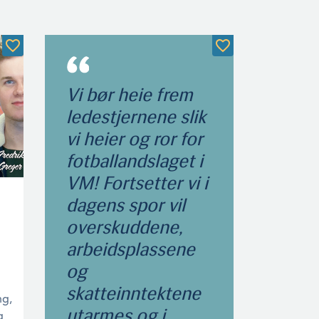
Vi bør heie frem
ledestjernene slik
vi heier og ror for
fotballandslaget i
VM! Fortsetter vi i
dagens spor vil
overskuddene,
arbeidsplassene
og
skatteinntektene
ng,
utarmes og i
g