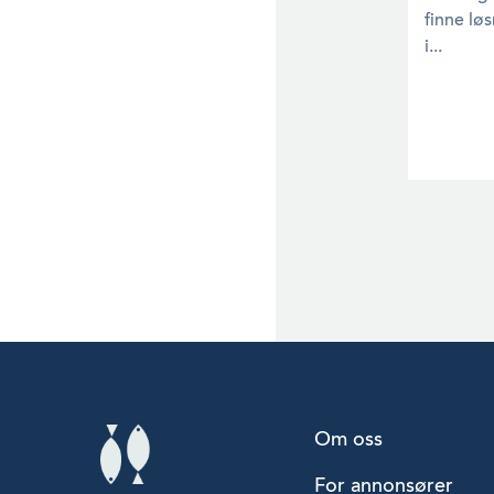
finne lø
i...
Om oss
For annonsører