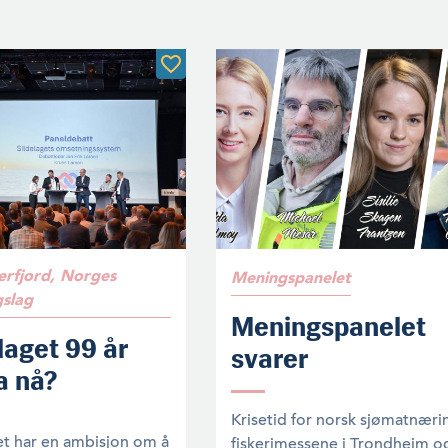
erfjord, Norges
Meningspanelet
gslag
Meningspanelet
laget 99 år
svarer
a nå?
Krisetid for norsk sjømatnæri
et har en ambisjon om å
fiskerimessene i Trondheim o