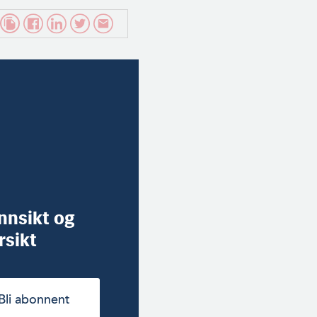
innsikt og
rsikt
Bli abonnent