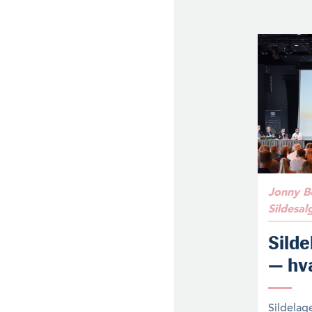
Jonny B
Sildesal
Silde
— hv
Sildelag