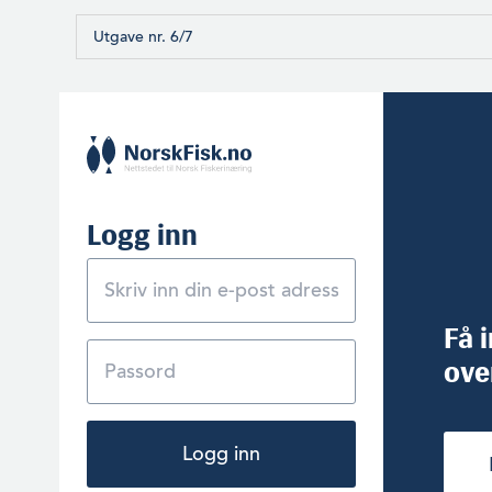
Utgave nr. 6/7
Logg inn
Få 
ove
Logg inn