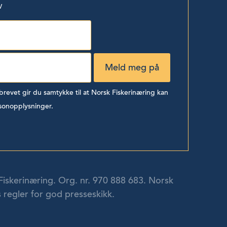
v
evet gir du samtykke til at Norsk Fiskerinæring kan
sonopplysninger.
Fiskerinæring. Org. nr. 970 888 683. Norsk
 regler for god presseskikk.