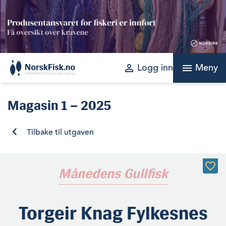
Skip
to
content
perm_identity
menu
Logg inn
Meny
Magasin
1 – 2025
Tilbake til utgaven
Månedens Gullfisk
Torgeir Knag Fylkesnes