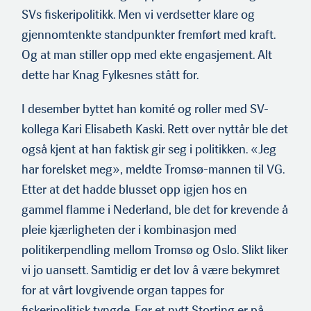
SVs fiskeripolitikk. Men vi verdsetter klare og
gjennomtenkte standpunkter fremført med kraft.
Og at man stiller opp med ekte engasjement. Alt
dette har Knag Fylkesnes stått for.
I desember byttet han komité og roller med SV-
kollega Kari Elisabeth Kaski. Rett over nyttår ble det
også kjent at han faktisk gir seg i politikken. «Jeg
har forelsket meg», meldte Tromsø-mannen til VG.
Etter at det hadde blusset opp igjen hos en
gammel flamme i Nederland, ble det for krevende å
pleie kjærligheten der i kombinasjon med
politikerpendling mellom Tromsø og Oslo. Slikt liker
vi jo uansett. Samtidig er det lov å være bekymret
for at vårt lovgivende organ tappes for
fiskeripolitisk tyngde. Før et nytt Storting er på