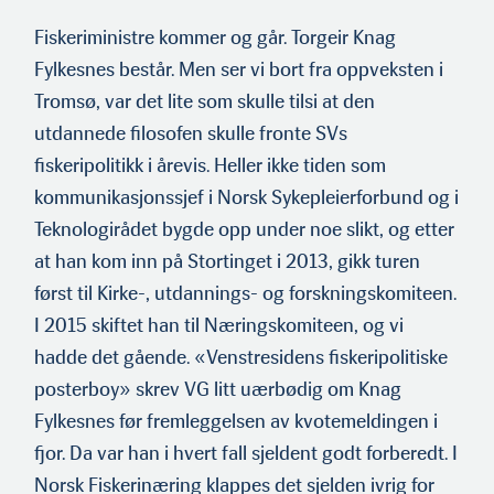
Fiskeriministre kommer og går. Torgeir Knag
Fylkesnes består. Men ser vi bort fra oppveksten i
Tromsø, var det lite som skulle tilsi at den
utdannede filosofen skulle fronte SVs
fiskeripolitikk i årevis. Heller ikke tiden som
kommunikasjonssjef i Norsk Sykepleierforbund og i
Teknologirådet bygde opp under noe slikt, og etter
at han kom inn på Stortinget i 2013, gikk turen
først til Kirke-, utdannings- og forskningskomiteen.
I 2015 skiftet han til Næringskomiteen, og vi
hadde det gående. «Venstresidens fiskeripolitiske
posterboy» skrev VG litt uærbødig om Knag
Fylkesnes før fremleggelsen av kvotemeldingen i
fjor. Da var han i hvert fall sjeldent godt forberedt. I
Norsk Fiskerinæring klappes det sjelden ivrig for