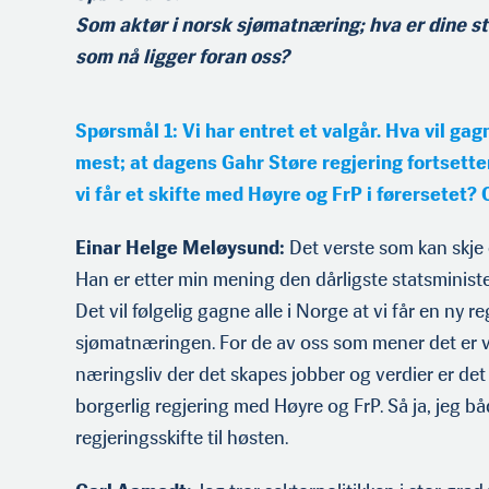
Som aktør i norsk sjømatnæring; hva er dine st
som nå ligger foran oss?
Spørsmål
1: Vi har entret et valgår. Hva vil g
mest; at dagens Gahr Støre regjering fortsetter
vi får et skifte med Høyre og FrP i førersetet? O
Einar Helge Meløysund:
Det verste som kan skje e
Han er etter min mening den dårligste statsministe
Det vil følgelig gagne alle i Norge at vi får en ny re
sjømatnæringen. For de av oss som mener det er vi
næringsliv der det skapes jobber og verdier er det v
borgerlig regjering med Høyre og FrP. Så ja, jeg bå
regjeringsskifte til høsten.