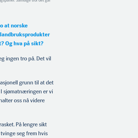
ningspanel. Samtlige tror det går
ro at norske
v landbruksprodukter
? Og hva på sikt?
eg ingen tro på. Det vil
asjonell grunn til at det
t. I sjømatnæringen er vi
 halter oss nå videre
rrasket. På lengre sikt
l tvinge seg frem hvis