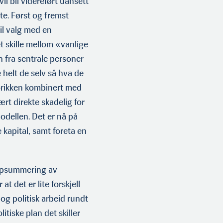
vil bli videreført uansett
fte. Først og fremst
til valg med en
t skille mellom «vanlige
n fra sentrale personer
e helt de selv så hva de
torikken kombinert med
ært direkte skadelig for
odellen. Det er nå på
kapital, samt foreta en
ppsummering av
t det er lite forskjell
 og politisk arbeid rundt
tiske plan det skiller