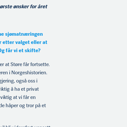
ørste ønsker for året
agne sjømatnæringen
 etter valget eller at
g får vi et skifte?
r at Støre får fortsette.
ren i Norgeshistorien.
gjering, også oss i
ktig å ha et privat
iktig at vi får en
de håper og tror på et