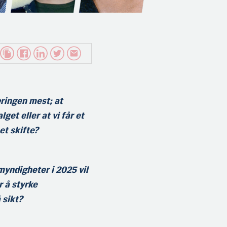
æringen mest; at
get eller at vi får et
et skifte?
 myndigheter i 2025 vil
 å styrke
 sikt?