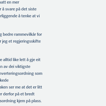
hatt en mer
 å svare på det siste
ærliggende å tenke at vi
g bedre rammevilkår for
r jeg et regjeringsskifte
alltid like lett å gje eit
n av dei viktigste
 konverteringsordning som
kkede
en ser me at det er litt
er derfor på et bredt
gsordning kjem på plass.