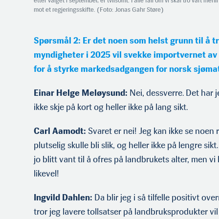
etter valget i septem­ber, er tvilsomt. I alle fall om vi skal tro vårt me
mot et regjeringsskifte. (Foto: Jonas Gahr Støre)
Spørsmål 2: Er det noen som helst grunn til å t
myndigheter i 2025 vil svekke importvernet a
for å styrke markedsadgangen for norsk sjømat
Einar Helge Meløysund:
Nei, dessverre. Det har j
ikke skje på kort og heller ikke på lang sikt.
Carl Aamodt:
Svaret er nei! Jeg kan ikke se noen r
plutselig skulle bli slik, og heller ikke på lengre sik
jo blitt vant til å ofres på landbrukets alter, men vi
likevel!
Ingvild Dahlen:
Da blir jeg i så tilfelle positivt ove
tror jeg lavere tollsatser på landbruksprodukter vi