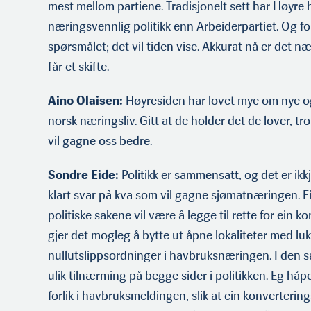
mest mellom partiene. Tradisjonelt sett har Høyre 
næringsvennlig politikk enn Arbeiderpartiet. Og for
spørsmålet; det vil tiden vise. Akkurat nå er det n
får et skifte.
Aino Olaisen:
Høyresiden har lovet mye om nye o
norsk næringsliv. Gitt at de holder det de lover, tro
vil gagne oss bedre.
Sondre Eide:
Politikk er sammensatt, og det er ikkje 
klart svar på kva som vil gagne sjømatnæringen. Ei
politiske sakene vil være å legge til rette for ein
gjer det mogleg å bytte ut åpne lokaliteter med lu
nullutslippsordninger i havbruksnæringen. I den sak
ulik tilnærming på begge sider i politikken. Eg håp
forlik i havbruksmeldingen, slik at ein konverterin