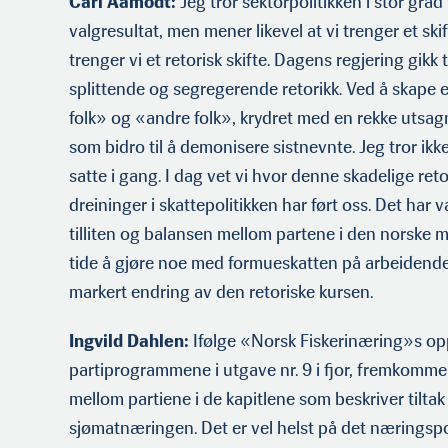
Carl Aamodt:
Jeg tror sektorpolitikken i stor grad 
valgresultat, men mener likevel at vi trenger et ski
trenger vi et retorisk skifte. Dagens regjering gikk 
splittende og segregerende retorikk. Ved å skape e
folk» og «andre folk», krydret med en rekke utsag
som bidro til å demonisere sistnevnte. Jeg tror ikk
satte i gang. I dag vet vi hvor denne skadelige re
dreininger i skattepolitikken har ført oss. Det har v
tilliten og balansen mellom partene i den norske m
tide å gjøre noe med formueskatten på arbeidende 
markert endring av den retoriske kursen.
Ingvild Dahlen:
Ifølge «Norsk Fiskerinæring»s o
partiprogrammene i utgave nr. 9 i fjor, fremkommer a
mellom partiene i de kapitlene som beskriver tiltak
sjømatnæringen. Det er vel helst på det næringspoli