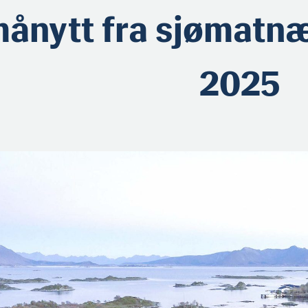
ånytt fra sjømatnær
2025