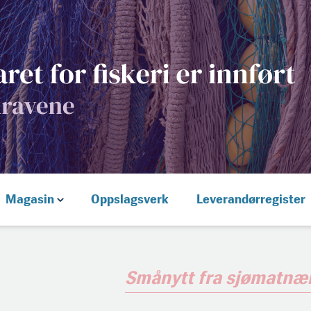
Magasin
Oppslagsverk
Leverandørregister
Smånytt fra sjømatnæ