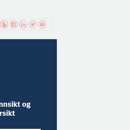
innsikt og
rsikt