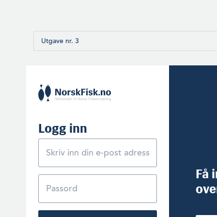
Utgave nr. 3
Logg inn
Få 
ove