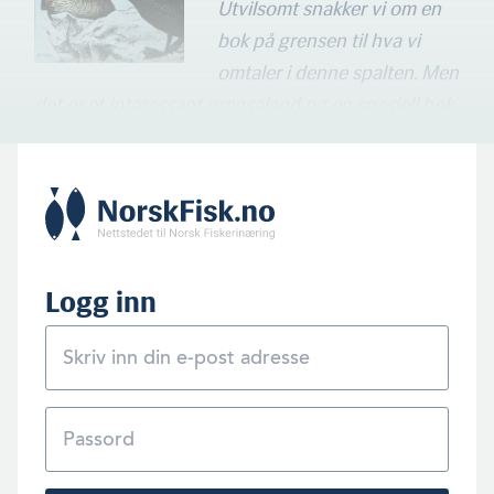
Utvilsomt snakker vi om en
bok på grensen til hva vi
omtaler i denne spalten.
Men
det er et interessant grenseland og en spesiell bok.
Logg inn