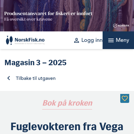
Skip
to
content
perm_identity
menu
Logg inn
Meny
Magasin
3 – 2025
Tilbake til utgaven
Bok på kroken
Fuglevokteren fra Vega