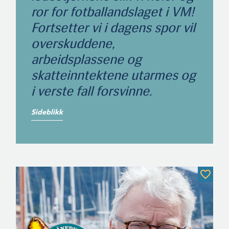
ror for fotballandslaget i VM!
Fortsetter vi i dagens spor vil
overskuddene,
arbeidsplassene og
skatteinntektene utarmes og
i verste fall forsvinne.
Sideblikk