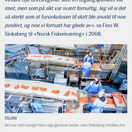
imot, men som på sikt var svært fornuftig. Jeg vil si det
så sterkt som at furunkulosen til slutt ble snudd til noe
positivt, og noe vi fortsatt har glede av»,
sa Finn W.
Sinkaberg til «Norsk Fiskerinæring» i 2008.
Det har vært mange friere opp gjennom årene, men Sinkaberg-familien har
aldri vurdert å selge. Børsnotering har vært diskutert, men hver gang avvist.