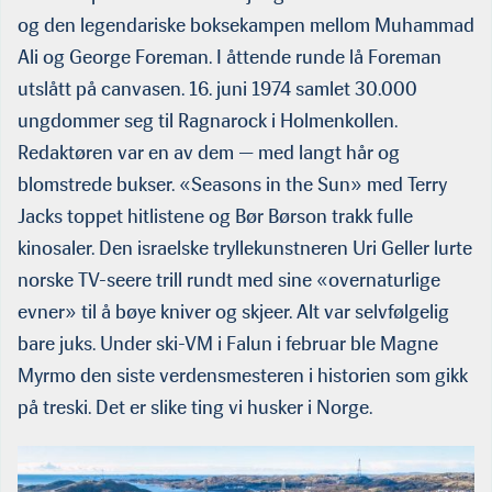
og den legendariske boksekampen mellom Muhammad
Ali og George Foreman. I åttende runde lå Foreman
utslått på canvasen. 16. juni 1974 samlet 30.000
ungdommer seg til Ragnarock i Holmenkollen.
Redaktøren var en av dem — med langt hår og
blomstrede bukser. «Seasons in the Sun» med Terry
Jacks toppet hitlistene og Bør Børson trakk fulle
kinosaler. Den israelske tryllekunstneren Uri Geller lurte
norske TV-seere trill rundt med sine «overnaturlige
evner» til å bøye kniver og skjeer. Alt var selvfølgelig
bare juks. Under ski-VM i Falun i februar ble Magne
Myrmo den siste verdensmesteren i historien som gikk
på treski. Det er slike ting vi husker i Norge.