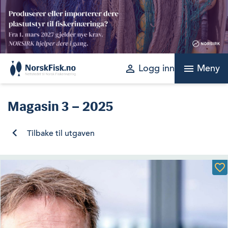
Skip
to
content
perm_identity
menu
Logg inn
Meny
Magasin
3 – 2025
Tilbake til utgaven