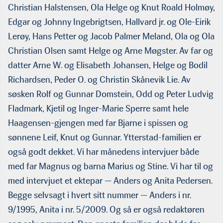
Christian Halstensen, Ola Helge og Knut Roald Holmøy,
Edgar og Johnny Ingebrigtsen, Hallvard jr. og Ole-Eirik
Lerøy, Hans Petter og Jacob Palmer Meland, Ola og Ola
Christian Olsen samt Helge og Arne Møgster. Av far og
datter Arne W. og Elisabeth Johansen, Helge og Bodil
Richardsen, Peder O. og Christin Skånevik Lie. Av
søsken Rolf og Gunnar Domstein, Odd og Peter Ludvig
Fladmark, Kjetil og Inger-Marie Sperre samt hele
Haagensen-gjengen med far Bjarne i spissen og
sønnene Leif, Knut og Gunnar. Ytterstad-familien er
også godt dekket. Vi har månedens intervjuer både
med far Magnus og barna Marius og Stine. Vi har til og
med intervjuet et ektepar — Anders og Anita Pedersen.
Begge selvsagt i hvert sitt nummer — Anders i nr.
9/1995, Anita i nr. 5/2009. Og så er også redaktøren