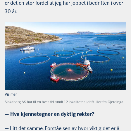
er det en stor fordel at jeg har jobbet i bedriften i over
30 år.
Sinkaberg AS har til en hver tid rundt 12 lokaliteter i drift. Her fra Gjerdinga
like nord for Rørvik, der produksjonen foregår på dypet. Lokaliteten er klarert
for en MTB på 5.460 tonn. (Foto: Tom Lysø/Sinkaberg)
— Hva kjennetegner en dyktig røkter?
— Litt det samme. Forståelsen av hvor viktig det er å