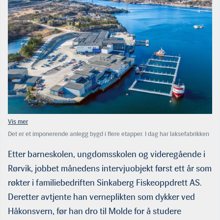
Det er et imponerende anlegg bygd i flere etapper. I dag har laksefabrikken
til Sinkaberg AS en grunnflate på 9.000 kvadratmeter. Totalt har Sinkaberg
tilgjengelig 17.800 kvadratmeter, inkludert administrasjonen i fjerde etasje.
Etter barneskolen, ungdomsskolen og videregående i
(Foto: Tom Lysø/Sinkaberg)
Rørvik, jobbet månedens intervjuobjekt først ett år som
røkter i familiebedriften Sinkaberg Fiskeoppdrett AS.
Deretter avtjente han verneplikten som dykker ved
Håkonsvern, før han dro til Molde for å studere