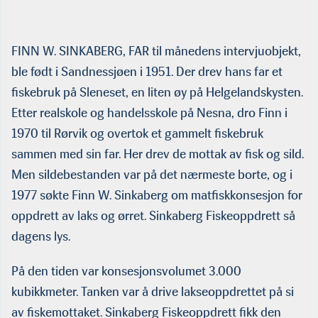
utenom. Han er f.eks. styremedlem i Rørvik Fisk AS. Jobb og familie tar
nesten all tid. — Jeg er nok en ganske kjedelig fyr når det kommer til andre
aktiviteter. Som ung var jeg håndballkeeper for Rørvik IL og Molde — på det
beste i andre divisjon.
FINN W. SINKABERG, FAR til månedens intervjuobjekt,
ble født i Sandnessjøen i 1951. Der drev hans far et
fiskebruk på Sleneset, en liten øy på Helgelandskysten.
Etter realskole og handelsskole på Nesna, dro Finn i
1970 til Rørvik og overtok et gammelt fiskebruk
sammen med sin far. Her drev de mottak av fisk og sild.
Men sildebestanden var på det nærmeste borte, og i
1977 søkte Finn W. Sinkaberg om matfiskkonsesjon for
oppdrett av laks og ørret. Sinkaberg Fiskeoppdrett så
dagens lys.
På den tiden var konsesjonsvolumet 3.000
kubikkmeter. Tanken var å drive lakseoppdrettet på si
av fiskemottaket. Sinkaberg Fiskeoppdrett fikk den