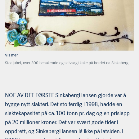
Stor jubel, over 300 besøkende og selvsagt kake på bordet da Sinkaberg
markerte åpningen av den nye laksefabrikken på Marøya fredag 12.
november 2021. I alt kostet den nye laksefabrikken rundt 1 milliard kroner.
(Foto: Sinkaberg)
NOE AV DET FØRSTE SinkabergHansen gjorde var å
bygge nytt slakteri. Det sto ferdig i 1998, hadde en
slaktekapasitet på ca. 100 tonn pr. dag og en prislapp
på 20 millioner kroner. Det var svært gode tider i
oppdrett, og SinkabergHansen lå ikke på latsiden. I