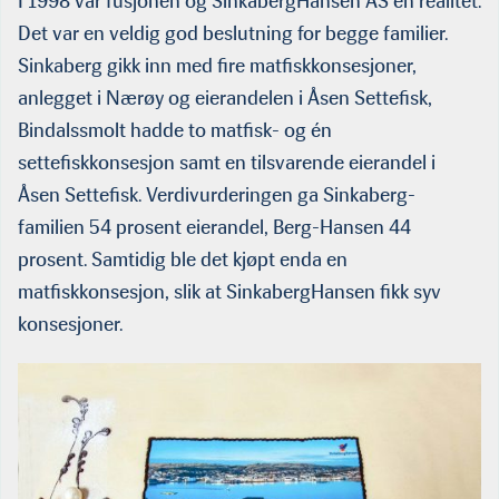
I 1998 var fusjonen og SinkabergHansen AS en realitet.
Det var en veldig god beslutning for begge familier.
Sinkaberg gikk inn med fire matfiskkonsesjoner,
anlegget i Nærøy og eierandelen i Åsen Settefisk,
Bindalssmolt hadde to matfisk- og én
settefiskkonsesjon samt en tilsvarende eierandel i
Åsen Settefisk. Verdivurderingen ga Sinkaberg-
familien 54 prosent eierandel, Berg-Hansen 44
prosent. Samtidig ble det kjøpt enda en
matfiskkonsesjon, slik at SinkabergHansen fikk syv
konsesjoner.