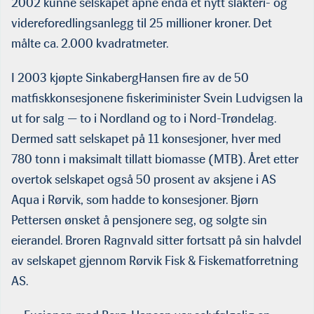
2002 kunne selskapet åpne enda et nytt slakteri- og
videreforedlingsanlegg til 25 millioner kroner. Det
målte ca. 2.000 kvadratmeter.
I 2003 kjøpte SinkabergHansen fire av de 50
matfiskkonsesjonene fiskeriminister Svein Ludvigsen la
ut for salg — to i Nordland og to i Nord-Trøndelag.
Dermed satt selskapet på 11 konsesjoner, hver med
780 tonn i maksimalt tillatt biomasse (MTB). Året etter
overtok selskapet også 50 prosent av aksjene i AS
Aqua i Rørvik, som hadde to konsesjoner. Bjørn
Pettersen ønsket å pensjonere seg, og solgte sin
eierandel. Broren Ragnvald sitter fortsatt på sin halvdel
av selskapet gjennom Rørvik Fisk & Fiskematforretning
AS.