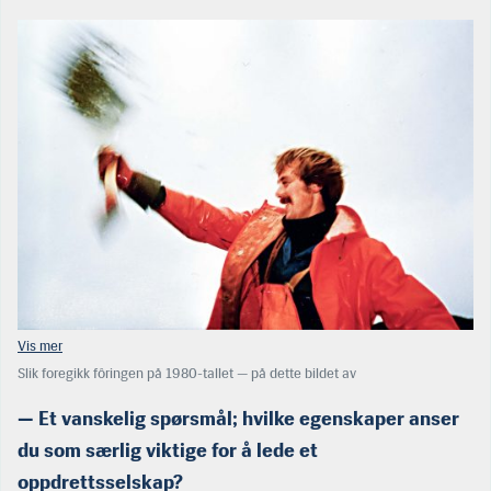
Slik foregikk fôringen på 1980-tallet — på dette bildet av
en ung, men også den gangen bartprydet gründer. I dag er alt automatisert
og fjernstyrt, og røkterne, eller driftsteknikerne som de heter i dag, har en
— Et vanskelig spørsmål; hvilke egenskaper anser
ganske annen hverdag. (Foto: Sinkaberg)
du som særlig viktige for å lede et
oppdrettsselskap?