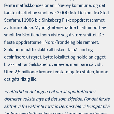
femte matfiskkonsesjonen i Nærøy kommune, og det
første utsettet av smolt var 3.000 fisk. De kom fra Stolt
Seafarm. I 1986 ble Sinkaberg Fiskeoppdrett rammet
av furunkulose. Myndighetene hadde tillatt import av
smolt fra Skottland som viste seg å være smittet. De
fleste oppdretterne i Nord-Trøndelag ble rammet.
Sinkaberg måtte slakte all fisken, ta på land og
desinfisere utstyret, bytte lokalitet og holde anlegget
brakk i ett år. Selskapet overlevde, men bare så vidt.
Uten 2,5 millioner kroner i erstatning fra staten, kunne
det gått riktig ille.
«I ettertid er det ingen tvil om at oppdretterne i
distriktet vokste mye på det som skjedde. For det første
skiftet vi fra våtfôr til tørrfôr. Dernest ble vi tvunget til å
innføre nye driftsregimer som vi i utgangspunktet var