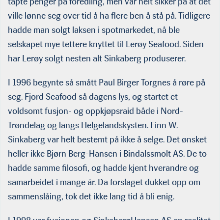
tapte penger på foredling, men var helt sikker på at det
ville lønne seg over tid å ha flere ben å stå på. Tidligere
hadde man solgt laksen i spotmarkedet, nå ble
selskapet mye tettere knyttet til Lerøy Seafood. Siden
har Lerøy solgt nesten alt Sinkaberg produserer.
I 1996 begynte så smått Paul Birger Torgnes å røre på
seg. Fjord Seafood så dagens lys, og startet et
voldsomt fusjon- og oppkjøpsraid både i Nord-
Trøndelag og langs Helgelandskysten. Finn W.
Sinkaberg var helt bestemt på ikke å selge. Det ønsket
heller ikke Bjørn Berg-Hansen i Bindalssmolt AS. De to
hadde samme filosofi, og hadde kjent hverandre og
samarbeidet i mange år. Da forslaget dukket opp om
sammenslåing, tok det ikke lang tid å bli enig.