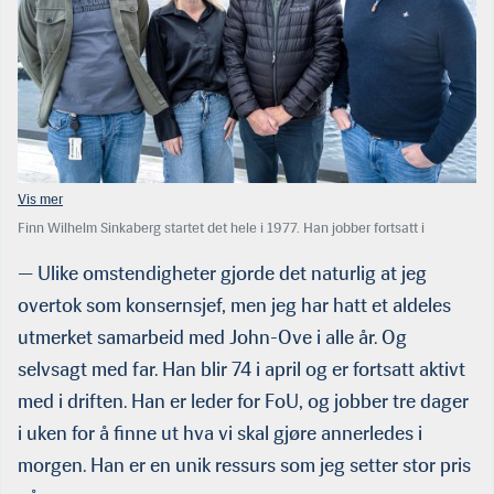
Finn Wilhelm Sinkaberg startet det hele i 1977. Han jobber fortsatt i
selskapet — nå sammen med eldstesønnen John-Ove (t.v), datteren Maria
og yngstesønnen Svein-Gustav til høyre. Her er det snakk om en virkelig
— Ulike omstendigheter gjorde det naturlig at jeg
familiebedrift. (Foto: Tom Lysø/Sinkaberg
overtok som konsernsjef, men jeg har hatt et aldeles
utmerket samarbeid med John-Ove i alle år. Og
selvsagt med far. Han blir 74 i april og er fortsatt aktivt
med i driften. Han er leder for FoU, og jobber tre dager
i uken for å finne ut hva vi skal gjøre annerledes i
morgen. Han er en unik ressurs som jeg setter stor pris