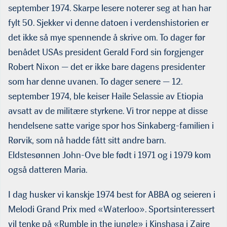
september 1974. Skarpe lesere noterer seg at han har
fylt 50. Sjekker vi denne datoen i verdenshistorien er
det ikke så mye spennende å skrive om. To dager før
benådet USAs president Gerald Ford sin forgjenger
Robert Nixon — det er ikke bare dagens presidenter
som har denne uvanen. To dager senere — 12.
september 1974, ble keiser Haile Selassie av Etiopia
avsatt av de militære styrkene. Vi tror neppe at disse
hendelsene satte varige spor hos Sinkaberg-familien i
Rørvik, som nå hadde fått sitt andre barn.
Eldstesønnen John-Ove ble født i 1971 og i 1979 kom
også datteren Maria.
I dag husker vi kanskje 1974 best for ABBA og seieren i
Melodi Grand Prix med «Waterloo». Sportsinteressert
vil tenke på «Rumble in the jungle» i Kinshasa i Zaire