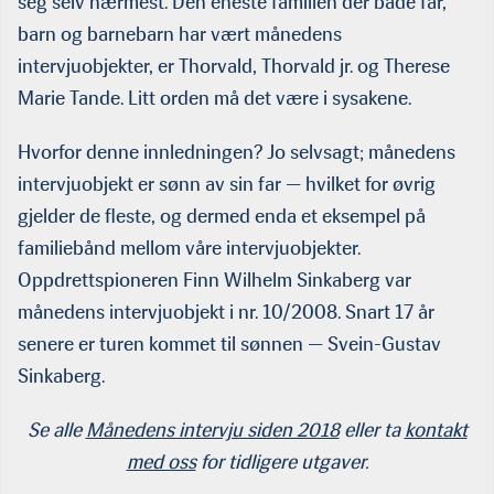
seg selv nærmest. Den eneste familien der både far,
barn og barnebarn har vært månedens
intervjuobjekter, er Thorvald, Thorvald jr. og Therese
Marie Tande. Litt orden må det være i sysakene.
Hvorfor denne innledningen? Jo selvsagt; månedens
intervjuobjekt er sønn av sin far — hvilket for øvrig
gjelder de fleste, og dermed enda et eksempel på
familiebånd mellom våre intervjuobjekter.
Oppdrettspioneren Finn Wilhelm Sinkaberg var
månedens intervjuobjekt i nr. 10/2008. Snart 17 år
senere er turen kommet til sønnen — Svein-Gustav
Sinkaberg.
Se alle
Månedens intervju siden 2018
eller ta
kontakt
med oss
for tidligere utgaver.