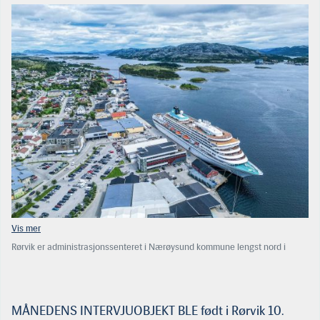
Rørvik er administrasjonssenteret i Nærøysund kommune lengst nord i
Trøndelag. Det bor i dag vel 3.200 personer i selve byen, hvor månedens
intervjuobjekt vokste opp og fortsatt bor. (Foto: Arkiv)
MÅNEDENS INTERVJUOBJEKT BLE født i Rørvik 10.