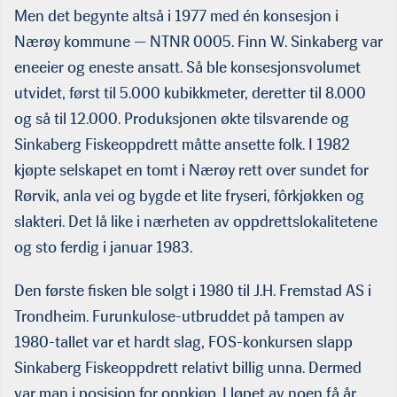
Det er heller ikke et aktuelt tema i dag. Nå er strategien å sikre en optimal
Men det begynte altså i 1977 med én konsesjon i
utnyttelse av de virksomhetene man driver. (Foto: Tom Lysø/Sinkaberg)
Nærøy kommune — NTNR 0005. Finn W. Sinkaberg var
eneeier og eneste ansatt. Så ble konsesjonsvolumet
utvidet, først til 5.000 kubikkmeter, deretter til 8.000
og så til 12.000. Produksjonen økte tilsvarende og
Sinkaberg Fiskeoppdrett måtte ansette folk. I 1982
kjøpte selskapet en tomt i Nærøy rett over sundet for
Rørvik, anla vei og bygde et lite fryseri, fôrkjøkken og
slakteri. Det lå like i nærheten av oppdrettslokalitetene
og sto ferdig i januar 1983.
Den første fisken ble solgt i 1980 til J.H. Fremstad AS i
Trondheim. Furunkulose-utbruddet på tampen av
1980-tallet var et hardt slag, FOS-konkursen slapp
Sinkaberg Fiskeoppdrett relativt billig unna. Dermed
var man i posisjon for oppkjøp. I løpet av noen få år