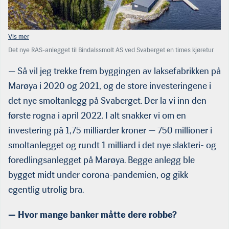
Det nye RAS-anlegget til Bindalssmolt AS ved Svaberget en times kjøretur
nordøst for Rørvik. Foran gjennomstrømningsanlegget Saglifossen som er
oppgradert og fremdeles i bruk. (Foto: Tom Lysø/Sinkaberg)
— Så vil jeg trekke frem byggingen av laksefabrikken på
Marøya i 2020 og 2021, og de store investeringene i
det nye smoltanlegg på Svaberget. Der la vi inn den
første rogna i april 2022. I alt snakker vi om en
investering på 1,75 milliarder kroner — 750 millioner i
smoltanlegget og rundt 1 milliard i det nye slakteri- og
foredlingsanlegget på Marøya. Begge anlegg ble
bygget midt under corona-pandemien, og gikk
egentlig utrolig bra.
— Hvor mange banker måtte dere robbe?