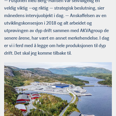
— Fusjonen med Berg-Hansen var selvfølgelig en
veldig viktig —og riktig — strategisk beslutning, sier
månedens intervjuobjekt i dag. — Anskaffelsen av en
utviklingskonsesjon i 2018 og alt arbeidet og
utprøvingen av dyp drift sammen med AKVAgroup de
senere årene, har vært en annet merkehendelse. I dag
er vi i ferd med å legge om hele produksjonen til dyp
drift. Det skal jeg komme tilbake til.