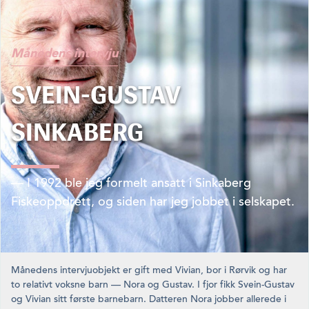
Månedens intervju
SVEIN-GUSTAV
SINKABERG
— I 1992 ble jeg formelt ansatt i Sinkaberg
Fiskeoppdrett, og siden har jeg jobbet i selskapet.
Månedens intervjuobjekt er gift med Vivian, bor i Rørvik og har
to relativt voksne barn — Nora og Gustav. I fjor fikk Svein-Gustav
og Vivian sitt første barnebarn. Datteren Nora jobber allerede i