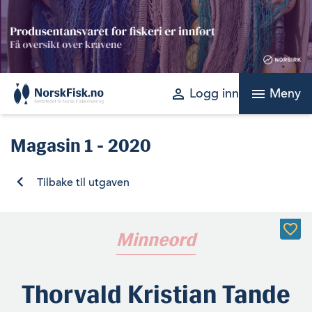
Skip
to
content
perm_identity
menu
Logg inn
Meny
Magasin
1 - 2020
Tilbake til utgaven
Minneord
Thorvald Kristian Tande