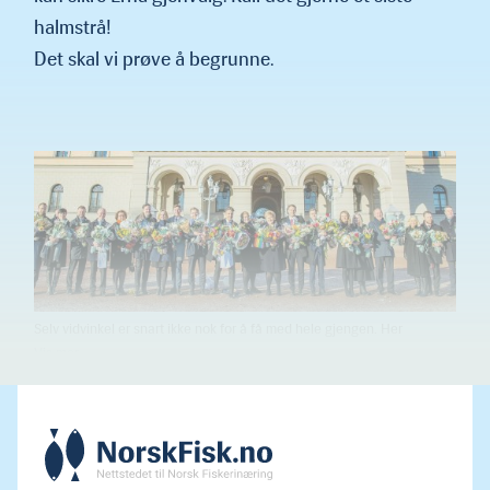
halmstrå!
Det skal vi prøve å begrunne.
Selv vidvinkel er snart ikke nok for å få med hele gjengen. Her
regjeringen Solberg, for første gang uten statsråder fra FrP. Slik sett et
historisk bilde. Mye kan dessuten tyde på at det er siste gang Solberg
står med blomster foran slottet.