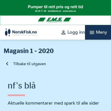
Skip
to
content
perm_identity
menu
Logg inn
Meny
Magasin
1 - 2020
Tilbake til utgaven
nf's blå
Aktuelle kommentarer med spark til alle sider