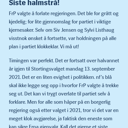
Siste halmstrå!
FrP valgte å forlate regjeringen. Det ble for grått og
kjedelig; for lite gjennomslag for partiet i viktige
kjernesaker. Selv om Siv Jensen og Sylvi Listhaug
visstnok ønsket å fortsette, var holdningen på alle
plan i partiet klokkeklar. Vi må ut!
Timingen var perfekt. Det er fortsatt over halvannet
år igjen til Stortingsvalget mandag 13. september
2021. Det er en liten evighet i politikken. nf’s blå
skal ikke legge seg opp i hvorfor FrP valgte å trekke
seg ut. Det kan vi trygt overlate til partiet selv å
forklare. Men for alle som håper på en borgerlig
regjering også etter valget i 2021, tror vi det var en
meget klok avgjørelse, ja faktisk den eneste som
kan sikre Erna gjenvalg. Kall det gjerne et siste