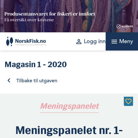
Skip
to
content
perm_identity
menu
Logg inn
Meny
Magasin
1 - 2020
Tilbake til utgaven
Meningspanelet
Meningspanelet nr. 1-