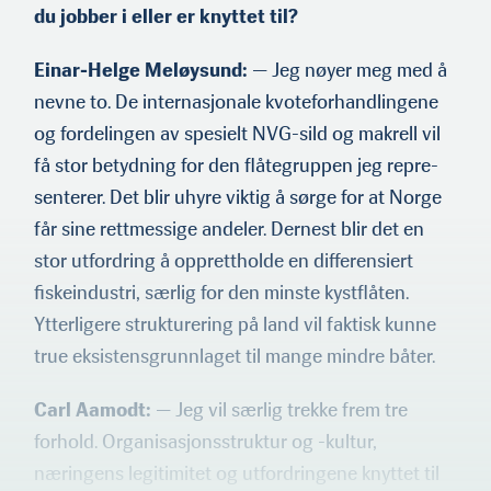
du jobber i eller er knyttet til?
«Årets navn 2011» i norsk
sjømatnæring.
Einar-Helge Meløysund:
— Jeg nøyer meg med å
Ole Troland (f.1993) er fra
Austevoll der familien har
nevne to. De inter­nasjonale kvoteforhandlingene
oppdret­ts-anlegg, og
og fordelingen av spesielt NVG-sild og makrell vil
studerer Fiskeri- og
havbruksvitenskap ved UiT
få stor betydning for den flåtegruppen jeg repre­
på siste semester. Han var
senterer. Det blir uhyre viktig å sørge for at Norge
styreleder for Norges
største student­drevne
får sine rettmessige andeler. Dernest blir det en
sjømatkonferanse, «Håp i
stor utfordring å op­prettholde en differensiert
Havet 2018».
fiskeindustri, særlig for den minste kystflåten.
Ytterligere strukturering på land vil faktisk kunne
true eksistensgrunnlaget til mange mindre båter.
Carl Aamodt:
— Jeg vil særlig trekke frem tre
forhold. Organi­sasjonsstruktur og -kultur,
næringens legitimitet og utfordrin­gene knyttet til