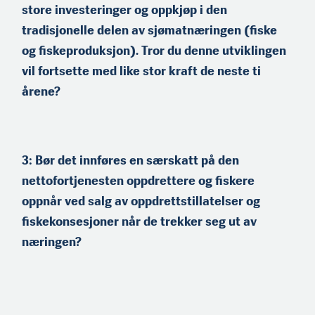
store investeringer og oppkjøp i den
Carl Aamodt (f.1989) er
fra Søgne ved Kristiansand.
tradisjonelle delen av sjømatnær­ingen (fiske
Han er utdannet
fiskeskipper, og er
og fiskeproduksjon). Tror du denne utviklingen
arbeidende styreleder og
vil fortsette med like stor kraft de neste ti
medeier i flere
fiskeriselskaper, herunder
årene?
den pelagiske tråleren
«Sille Marie». Aamodt
leder Kristiansand
Fiskerlag.
3: Bør det innføres en særskatt på den
Astrid Klo (f. 1977) jobber i
nettofortjenesten oppdrettere og fiskere
familieselskapet Gunnar
oppnår ved salg av oppdrettstillatelser og
Klo AS på Myre i
Vesterålen. Hun er
fiskekonsesjoner når de trekker seg ut av
utdannet økonom fra BI.
næringen?
Klo er invol­vert både i
tradisjonell
fiskeproduksjon og
oppdrett. Astrid er
styremedlem i flere av
familiebedriftene.