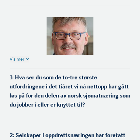
Vis mer
Einar Helge Meløysund
(f.1965) er fra Meløy på
1: Hva ser du som de to-tre største
Helgeland og medeier og
utfordringene i det tiåret vi nå nettopp har gått
skipper på kystnotbåten
«Einar Erlend». Han er
løs på for den delen av norsk sjømatnæring som
tidli­gere styreleder i
du jobber i
eller er knyttet til?
Nordland Fylkes Fiskarlag,
og sitter i dag i Landsstyret
i Norges Fiskarlag.
2: Selskaper i oppdrettsnæringen har foretatt