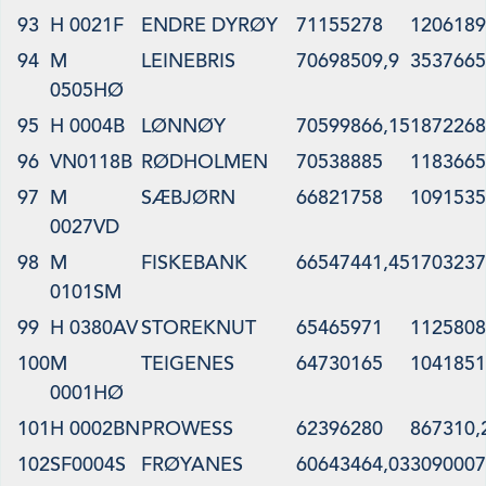
93
H 0021F
ENDRE DYRØY
71155278
1206189
94
M
LEINEBRIS
70698509,9
3537665
0505HØ
95
H 0004B
LØNNØY
70599866,15
1872268
96
VN0118B
RØDHOLMEN
70538885
1183665
97
M
SÆBJØRN
66821758
1091535
0027VD
98
M
FISKEBANK
66547441,45
1703237
0101SM
99
H 0380AV
STOREKNUT
65465971
1125808
100
M
TEIGENES
64730165
1041851
0001HØ
101
H 0002BN
PROWESS
62396280
867310,
102
SF0004S
FRØYANES
60643464,03
3090007