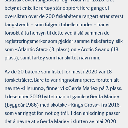
betyr at enkelte fartøy står oppført flere ganger. I
oversikten over de 200 fiskebåtene rangert etter størst
fangstverdi – som følger i tabellen under – har vi
forsøkt å ta hensyn til dette ved å slå sammen de
registreringsmerker som gjelder samme fiskefartøy, slik
som «Atlantic Star» (3. plass) og «Arctic Swan» (18.
plass), samt fartøy som har skiftet navn mm.
Av de 20 båtene som fisket for mest i 2020 var 18
torsketrålere. Bare to var ringnotsnurpere, foruten alt
nevnte «Ligrunn», finner vi «Gerda Marie» på 7. plass.
I desember 2019 byttet man ut gamle «Gerda Marie»
(byggeår 1986) med skotske «Kings Cross» fra 2016,
som var rigget for not og trål. I den anledning passer
det å nevne at «Gerda Marie» i slutten av mai 2020