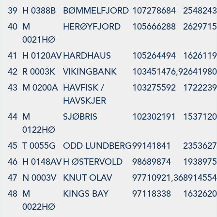
39
H 0388B
BØMMELFJORD
107278684
2548243
40
M
HERØYFJORD
105666288
2629715
0021HØ
41
H 0120AV
HARDHAUS
105264494
1626119
42
R 0003K
VIKINGBANK
103451476,9
2641980
43
M 0200A
HAVFISK /
103275592
1722239
HAVSKJER
44
M
SJØBRIS
102302191
1537120
0122HØ
45
T 0055G
ODD LUNDBERG
99141841
2353627
46
H 0148AV
H ØSTERVOLD
98689874
1938975
47
N 0003V
KNUT OLAV
97710921,36
8914554
48
M
KINGS BAY
97118338
1632620
0022HØ