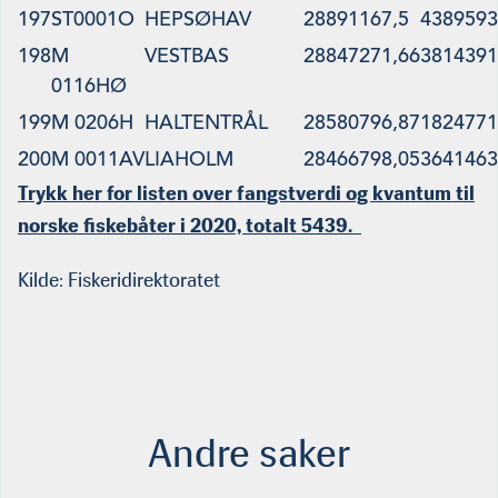
197
ST0001O
HEPSØHAV
28891167,5
4389593
198
M
VESTBAS
28847271,66
3814391
0116HØ
199
M 0206H
HALTENTRÅL
28580796,87
1824771
200
M 0011AV
LIAHOLM
28466798,05
3641463
Trykk her for listen over fangstverdi og kvantum til
norske fiskebåter i 2020, totalt 5439.
Kilde: Fiskeridirektoratet
Andre saker