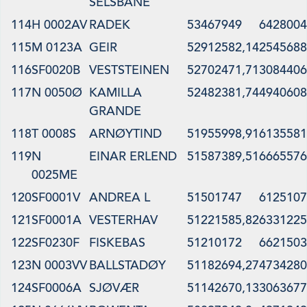
SELSBANE
114
H 0002AV
RADEK
53467949
6428004
115
M 0123A
GEIR
52912582,14
2545688
116
SF0020B
VESTSTEINEN
52702471,71
3084406
117
N 0050Ø
KAMILLA
52482381,74
4940608
GRANDE
118
T 0008S
ARNØYTIND
51955998,91
6135581
119
N
EINAR ERLEND
51587389,51
6665576
0025ME
120
SF0001V
ANDREA L
51501747
6125107
121
SF0001A
VESTERHAV
51221585,82
6331225
122
SF0230F
FISKEBAS
51210172
6621503
123
N 0003VV
BALLSTADØY
51182694,27
4734280
124
SF0006A
SJØVÆR
51142670,13
3063677