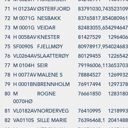
71
H 0123AV
ØSTERFJORD
83791030,74
3523109
72
M 0071G
NESBAKK
83765817,85
4080961
73
M 0001G
VEIDAR
82483055,65
4294647
74
H 0058AV
KNESTER
81427529
1296406
75
SF0090S
FJELLMØY
80978917,95
4024683
76
VL0264AV
SLAATTERØY
80129455
1226542
77
M 0104H
SEIR
79196006,11
3653703
78
H 0077AV
MALENE S
78884527
1269932
79
H 0001BN
BRENNHOLM
76917494
1297378
80
M
ROGNE
76661850
1283180
0070HØ
81
VL0182AV
NORDERVEG
76410995
1218993
82
VA0110S
SILLE MARIE
76396468,1
2041488