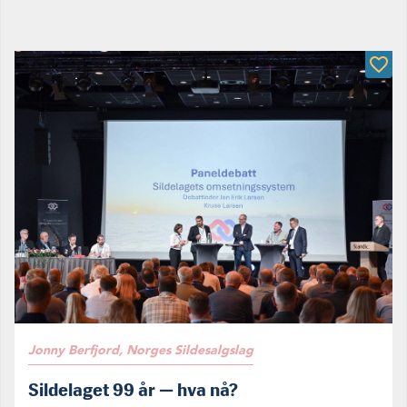
Jonny Berfjord, Norges Sildesalgslag
Sildelaget 99 år — hva nå?