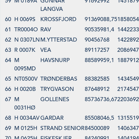
59
M 0189A
GUNNAR
91692992
1451879
LANGVA
60
H 0069S
KROSSFJORD
91369088,75
1858054
61
TR0004O
RAV
90535981,4
1442233
62
N 0307LN
M.YTTERSTAD
90456768
1422892
63
R 0007K
VEA
89117257
2086947
64
M
HAVSNURP
88589959,1
1887912
0095MD
65
NT0500V
TRØNDERBAS
88382585
1434549
66
H 0020B
TRYGVASON
87648912
2174547
67
M
GOLLENES
85736736,67
2203692
0031HØ
68
H 0034AV
GARDAR
85508046,5
1315519
69
M 0125H
STRAND SENIOR
84500089
1406347
70
M 0625H
FISKESKJER
84240991
1404194