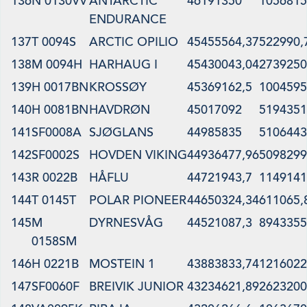
136
N 0130VV
ANTARCTIC
46191350
1056815
ENDURANCE
137
T 0094S
ARCTIC OPILIO
45455564,37
522990,
138
M 0094H
HARHAUG I
45430043,04
2739250
139
H 0017BN
KROSSØY
45369162,5
1004595
140
H 0081BN
HAVDRØN
45017092
5194351
141
SF0008A
SJØGLANS
44985835
5106443
142
SF0002S
HOVDEN VIKING
44936477,96
5098299
143
R 0022B
HÅFLU
44721943,7
1149141
144
T 0145T
POLAR PIONEER
44650324,34
611065,
145
M
DYRNESVÅG
44521087,3
8943355
0158SM
146
H 0221B
MOSTEIN 1
43883833,74
1216022
147
SF0060F
BREIVIK JUNIOR
43234621,89
2623200