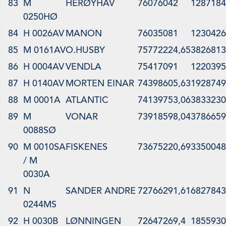
83
M
HERØYHAV
76076042
1287184
0250HØ
84
H 0026AV
MANON
76035081
1230426
85
M 0161AV
O.HUSBY
75772224,65
3826813
86
H 0004AV
VENDLA
75417091
1220395
87
H 0140AV
MORTEN EINAR
74398605,63
1928749
88
M 0001A
ATLANTIC
74139753,06
3833230
89
M
VONAR
73918598,04
3786659
0088SØ
90
M 0010SA
FISKENES
73675220,69
3350048
/ M
0030A
91
N
SANDER ANDRE
72766291,61
6827843
0244MS
92
H 0030B
LØNNINGEN
72647269,4
1855930