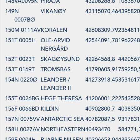
148
VA0095K
PIRAJA
43206266,6
1063670
149
N
VIKANØY
43115070,46
4395820
0007BØ
150
M 0111AV
KORALEN
42608309,79
2364811
151
T 0005H
OLE-ARVID
42544091,78
1962248
NERGÅRD
152
T 0023T
SKAGØYSUND
42264568,8
4420567
153
T 0169T
TROMSBAS
41790605,91
759250,
154
N 0220Ø
LEANDER /
41273918,45
3531617
LEANDER II
155
T 0026BG
HEGE THERESA
41206001,22
2543528
156
F 0066BD
KILDIN
40902800,7
4038350
157
N 0075VV
ANTARCTIC SEA
40782087,5
9317831
158
H 0027AV
NORTHEASTERN
40493470
584771,
159
F 0004H
BJARNE NILSEN
40306653,04
4332667