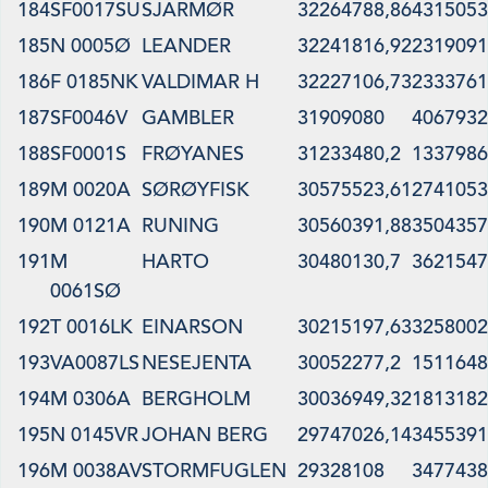
184
SF0017SU
SJARMØR
32264788,86
4315053
185
N 0005Ø
LEANDER
32241816,92
2319091
186
F 0185NK
VALDIMAR H
32227106,73
2333761
187
SF0046V
GAMBLER
31909080
4067932
188
SF0001S
FRØYANES
31233480,2
1337986
189
M 0020A
SØRØYFISK
30575523,61
2741053
190
M 0121A
RUNING
30560391,88
3504357
191
M
HARTO
30480130,7
3621547
0061SØ
192
T 0016LK
EINARSON
30215197,63
3258002
193
VA0087LS
NESEJENTA
30052277,2
1511648
194
M 0306A
BERGHOLM
30036949,32
1813182
195
N 0145VR
JOHAN BERG
29747026,14
3455391
196
M 0038AV
STORMFUGLEN
29328108
3477438