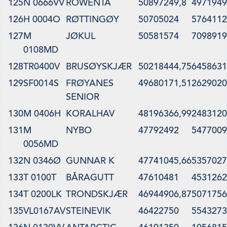
125
N 0666VV
ROWENTA
50897249,8
4971949
126
H 0004O
RØTTINGØY
50705024
5764112
127
M
JØKUL
50581574
7098919
0108MD
128
TR0400V
BRUSØYSKJÆR
50218444,75
6458631
129
SF0014S
FRØYANES
49680171,51
2629020
SENIOR
130
M 0406H
KORALHAV
48196366,99
2483120
131
M
NYBO
47792492
5477009
0056MD
132
N 0346Ø
GUNNAR K
47741045,66
5357027
133
T 0100T
BÅRAGUTT
47610481
4531262
134
T 0200LK
TRONDSKJÆR
46944906,87
5071756
135
VL0167AV
STEINEVIK
46422750
5543273