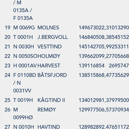
/ M
0135A /
F 0135A
19
M 0069G
MOLNES
149673022,3
1013290
20
T 0001H
J.BERGVOLL
146840508,3
8545152
21
N 0030H
VESTTIND
145142705,9
9253311
22
N 0050SO
HOLMØY
139662099,2
7705668
23
H 0001AV
HARVEST
139116854
2695747
24
F 0110BD
BÅTSFJORD
138515868,4
7735629
/ N
0031VV
25
T 0019H
KÅGTIND II
134012981,3
7979500
26
M
REMØY
129977506,5
7370934
0099HØ
27
N 0010H
HAVTIND
128982892,4
7651172