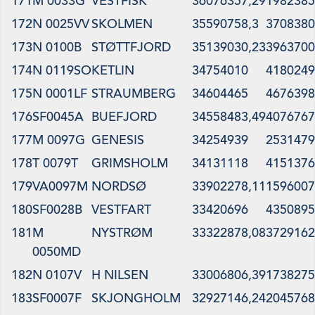
171
M 0033G
VESTFISK
36076357,29
1982385
172
N 0025VV
SKOLMEN
35590758,3
3708380
173
N 0100B
STØTTFJORD
35139030,23
3963700
174
N 0119SO
KETLIN
34754010
4180249
175
N 0001LF
STRAUMBERG
34604465
4676398
176
SF0045A
BUEFJORD
34558483,49
4076767
177
M 0097G
GENESIS
34254939
2531479
178
T 0079T
GRIMSHOLM
34131118
4151376
179
VA0097M
NORDSØ
33902278,11
1596007
180
SF0028B
VESTFART
33420696
4350895
181
M
NYSTRØM
33322878,08
3729162
0050MD
182
N 0107V
H NILSEN
33006806,39
1738275
183
SF0007F
SKJONGHOLM
32927146,24
2045768