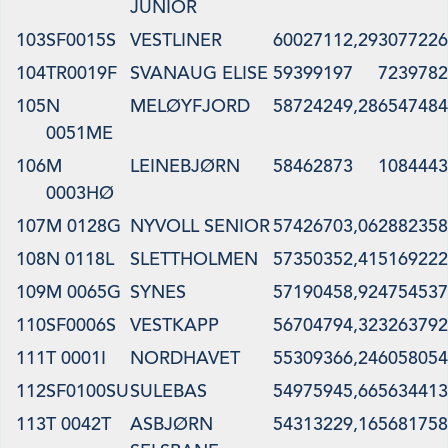
JUNIOR
103
SF0015S
VESTLINER
60027112,29
3077226
104
TR0019F
SVANAUG ELISE
59399197
7239782
105
N
MELØYFJORD
58724249,28
6547484
0051ME
106
M
LEINEBJØRN
58462873
1084443
0003HØ
107
M 0128G
NYVOLL SENIOR
57426703,06
2882358
108
N 0118L
SLETTHOLMEN
57350352,41
5169222
109
M 0065G
SYNES
57190458,92
4754537
110
SF0006S
VESTKAPP
56704794,32
3263792
111
T 0001I
NORDHAVET
55309366,24
6058054
112
SF0100SU
SULEBAS
54975945,66
5634413
113
T 0042T
ASBJØRN
54313229,16
5681758