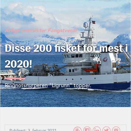
Årlige oversikter
Fangstverdi
Disse 200 fisket for mest i
2020!
Ringnotsnurperen "Ligrunn" topper.
Publisert: 3. februar 2021