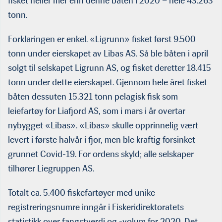
fisket heller mer enn denne båten i 2020 – hele 43.263
tonn.
Forklaringen er enkel. «Ligrunn» fisket først 9.500
tonn under eierskapet av Libas AS. Så ble båten i april
solgt til selskapet Ligrunn AS, og fisket deretter 18.415
tonn under dette eierskapet. Gjennom hele året fisket
båten dessuten 15.321 tonn pelagisk fisk som
leiefartøy for Liafjord AS, som i mars i år overtar
nybygget «Libas». «Libas» skulle opprinnelig vært
levert i første halvår i fjor, men ble kraftig forsinket
grunnet Covid-19. For ordens skyld; alle selskaper
tilhører Liegruppen AS.
Totalt ca. 5.400 fiskefartøyer med unike
registreringsnumre inngår i Fiskeridirektoratets
statistikk over fangstverdi og -volum for 2020. Det