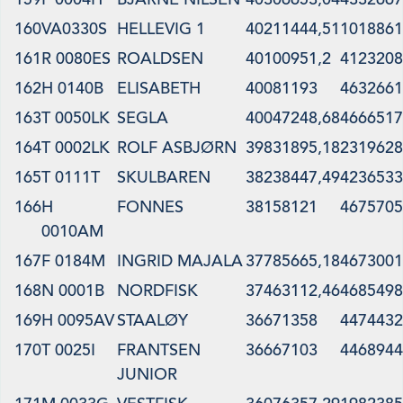
160
VA0330S
HELLEVIG 1
40211444,51
1018861
161
R 0080ES
ROALDSEN
40100951,2
4123208
162
H 0140B
ELISABETH
40081193
4632661
163
T 0050LK
SEGLA
40047248,68
4666517
164
T 0002LK
ROLF ASBJØRN
39831895,18
2319628
165
T 0111T
SKULBAREN
38238447,49
4236533
166
H
FONNES
38158121
4675705
0010AM
167
F 0184M
INGRID MAJALA
37785665,18
4673001
168
N 0001B
NORDFISK
37463112,46
4685498
169
H 0095AV
STAALØY
36671358
4474432
170
T 0025I
FRANTSEN
36667103
4468944
JUNIOR