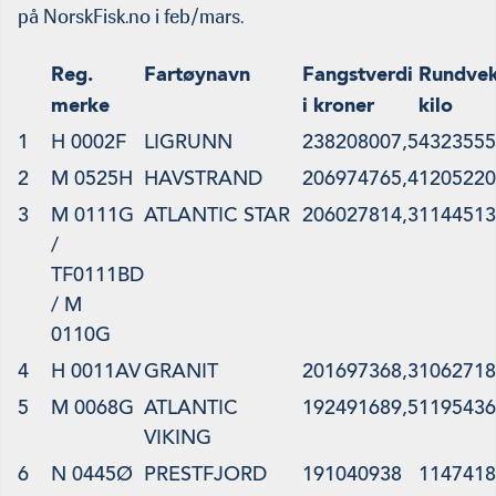
på NorskFisk.no i feb/mars.
Reg.
Fartøynavn
Fangstverdi
Rundvek
merke
i kroner
kilo
1
H 0002F
LIGRUNN
238208007,5
4323555
2
M 0525H
HAVSTRAND
206974765,4
1205220
3
M 0111G
ATLANTIC STAR
206027814,3
1144513
/
TF0111BD
/ M
0110G
4
H 0011AV
GRANIT
201697368,3
1062718
5
M 0068G
ATLANTIC
192491689,5
1195436
VIKING
6
N 0445Ø
PRESTFJORD
191040938
1147418