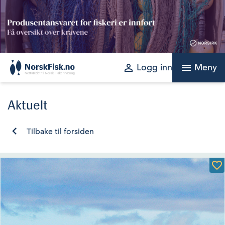
Skip
to
content
perm_identity
menu
Logg inn
Meny
Aktuelt
Tilbake til forsiden