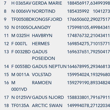
7
H 0365AV
GERDA MARIE
188456917,6
3499398
8
N 0006VV
NORDTIND
185435992
1041273
9
TF0050BD
KONGSFJORD
176650602,2
9027517
10
N 0100SO
LANGØY
175998105,4
9984341
11
M 0325H
HAVBRYN
174876732,2
1043411
12
F 0007L
HERMES
169854275,7
1015771
13
F 0032BD
GADUS
169637651,7
9250417
POSEIDON
14
F 0055BD
GADUS NEPTUN
164678995,2
9346813
15
M 0011A
VOLSTAD
159954024,1
9329680
16
M
RAMOEN
159279190,8
9334824
0001VD
17
N 0125VV
GADUS NJORD
158833801,7
9167911
18
TF0135A
ARCTIC SWAN
149994078,2
7122034