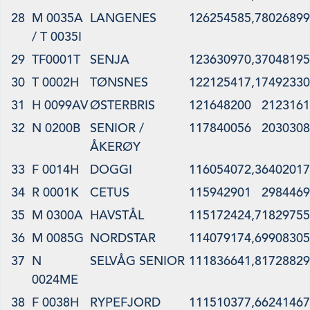
28
M 0035A
LANGENES
126254585,7
8026899
/ T 0035I
29
TF0001T
SENJA
123630970,3
7048195
30
T 0002H
TØNSNES
122125417,1
7492330
31
H 0099AV
ØSTERBRIS
121648200
2123161
32
N 0200B
SENIOR /
117840056
2030308
ÅKERØY
33
F 0014H
DOGGI
116054072,3
6402017
34
R 0001K
CETUS
115942901
2984469
35
M 0300A
HAVSTÅL
115172424,7
1829755
36
M 0085G
NORDSTAR
114079174,6
9908305
37
N
SELVÅG SENIOR
111836641,8
1728829
0024ME
38
F 0038H
RYPEFJORD
111510377,6
6241467