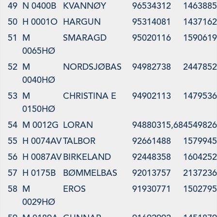
49
N 0400B
KVANNØY
96534312
1463885
50
H 0001O
HARGUN
95314081
1437162
51
M
SMARAGD
95020116
1590619
0065HØ
52
M
NORDSJØBAS
94982738
2447852
0040HØ
53
M
CHRISTINA E
94902113
1479536
0150HØ
54
M 0012G
LORAN
94880315,68
4549826
55
H 0074AV
TALBOR
92661488
1579945
56
H 0087AV
BIRKELAND
92448358
1604252
57
H 0175B
BØMMELBAS
92013757
2137236
58
M
EROS
91930771
1502795
0029HØ